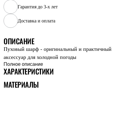
Рубашки
Гарантия до 3-х лет
Футболки
Толстовки
Доставка и оплата
Брюки
Термобелье
Теплое термобелье
ОПИСАНИЕ
Среднее термобелье
Легкое термобелье
Пуховый шарф - оригинальный и практичный
Флисовая одежда
Куртки
аксессуар для холодной погоды
Брюки
Полное описание
Детская одежда
ХАРАКТЕРИСТИКИ
Утепленная пухом
Комбинезоны
МАТЕРИАЛЫ
Куртки
Брюки
Утепленная синтетикой
Комбинезоны
Куртки
Брюки
Лёгкая одежда
Футболки
Толстовки