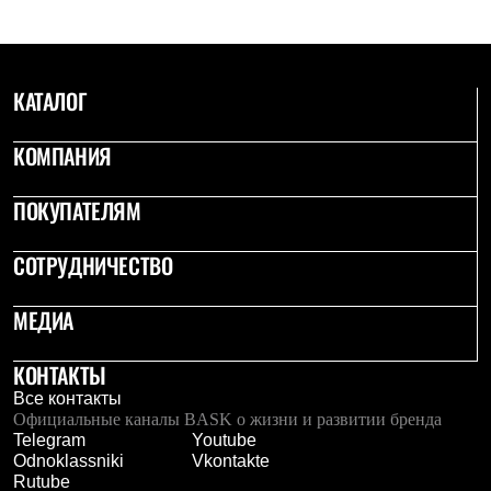
С синтетическим утеплителем
Аксессуары для спальников
Сумки и баулы
Баулы
КАТАЛОГ
Кошельки
Сумки
Гермомешки
КОМПАНИЯ
Полезные аксессуары
Книги
Еда
ПОКУПАТЕЛЯМ
Коврики
Обувь
СОТРУДНИЧЕСТВО
Женская обувь
Сапоги
Ботинки
МЕДИА
Мужская обувь
Ботинки
Кроссовки
КОНТАКТЫ
Сапоги
Все контакты
Гамаши и бахилы
Официальные каналы BASK о жизни и развитии бренда
Гамаши
Telegram
Youtube
Бахилы
Odnoklassniki
Vkontakte
Тапочки и чуни
Rutube