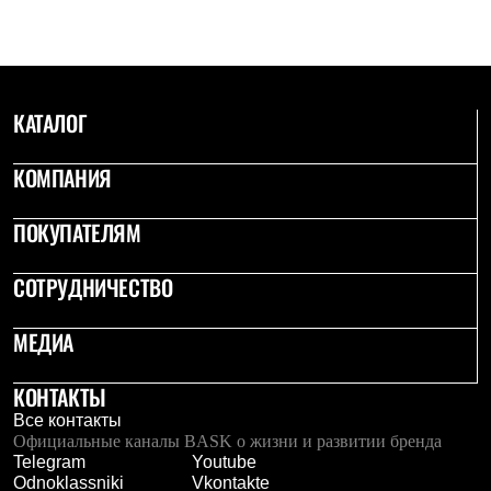
С синтетическим утеплителем
Аксессуары для спальников
Сумки и баулы
Баулы
Кошельки
КАТАЛОГ
Сумки
Гермомешки
Полезные аксессуары
КОМПАНИЯ
Книги
Еда
Коврики
ПОКУПАТЕЛЯМ
Обувь
Женская обувь
СОТРУДНИЧЕСТВО
Сапоги
Ботинки
Мужская обувь
МЕДИА
Ботинки
Кроссовки
Сапоги
КОНТАКТЫ
Гамаши и бахилы
Все контакты
Гамаши
Официальные каналы BASK о жизни и развитии бренда
Бахилы
Telegram
Youtube
Тапочки и чуни
Odnoklassniki
Vkontakte