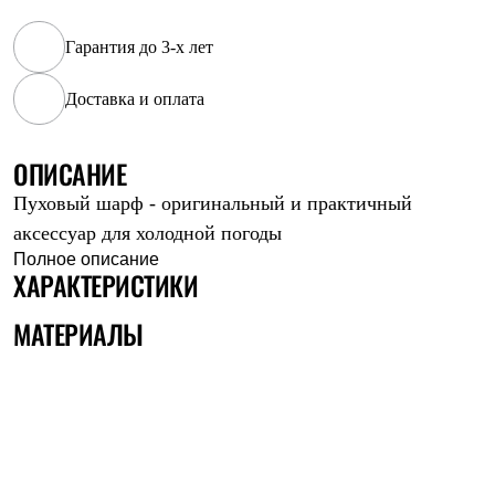
Рубашки
Футболки
Гарантия до 3-х лет
Толстовки
Брюки
Доставка и оплата
Термобелье
Теплое термобелье
Среднее термобелье
ОПИСАНИЕ
Легкое термобелье
Флисовая одежда
Пуховый шарф - оригинальный и практичный
Куртки
Брюки
аксессуар для холодной погоды
Детская одежда
Полное описание
Утепленная пухом
ХАРАКТЕРИСТИКИ
Комбинезоны
Куртки
МАТЕРИАЛЫ
Брюки
Утепленная синтетикой
Комбинезоны
Куртки
Брюки
Лёгкая одежда
Футболки
Толстовки