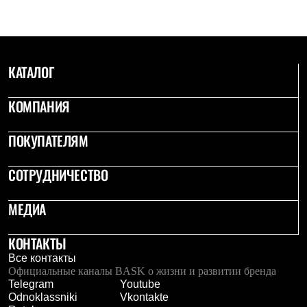
С синтетическим утеплителем
Аксессуары для спальников
Сумки и баулы
Баулы
Кошельки
КАТАЛОГ
Сумки
Гермомешки
Полезные аксессуары
КОМПАНИЯ
Книги
Еда
ПОКУПАТЕЛЯМ
Коврики
Обувь
Женская обувь
СОТРУДНИЧЕСТВО
Сапоги
Ботинки
Мужская обувь
МЕДИА
Ботинки
Кроссовки
КОНТАКТЫ
Сапоги
Гамаши и бахилы
Все контакты
Гамаши
Официальные каналы BASK о жизни и развитии бренда
Бахилы
Telegram
Youtube
Тапочки и чуни
Odnoklassniki
Vkontakte