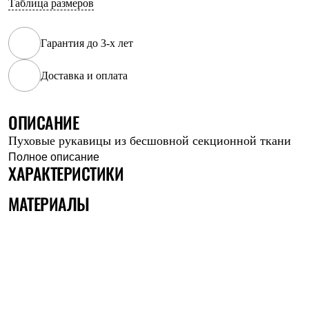
Таблица размеров
Рубашки
Футболки
Толстовки
Гарантия до 3-х лет
Брюки
Термобелье
Доставка и оплата
Теплое термобелье
Среднее термобелье
Легкое термобелье
Флисовая одежда
ОПИСАНИЕ
Куртки
Пуховые рукавицы из бесшовной секционной ткани
Брюки
Детская одежда
Полное описание
ХАРАКТЕРИСТИКИ
Утепленная пухом
Комбинезоны
Куртки
МАТЕРИАЛЫ
Брюки
Утепленная синтетикой
Комбинезоны
Куртки
Брюки
Лёгкая одежда
Футболки
Толстовки