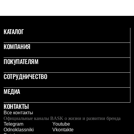
С синтетическим утеплителем
Аксессуары для спальников
Сумки и баулы
Баулы
Кошельки
КАТАЛОГ
Сумки
Гермомешки
Полезные аксессуары
КОМПАНИЯ
Книги
Еда
ПОКУПАТЕЛЯМ
Коврики
Обувь
Женская обувь
СОТРУДНИЧЕСТВО
Сапоги
Ботинки
Мужская обувь
МЕДИА
Ботинки
Кроссовки
КОНТАКТЫ
Сапоги
Гамаши и бахилы
Все контакты
Гамаши
Официальные каналы BASK о жизни и развитии бренда
Бахилы
Telegram
Youtube
Тапочки и чуни
Odnoklassniki
Vkontakte