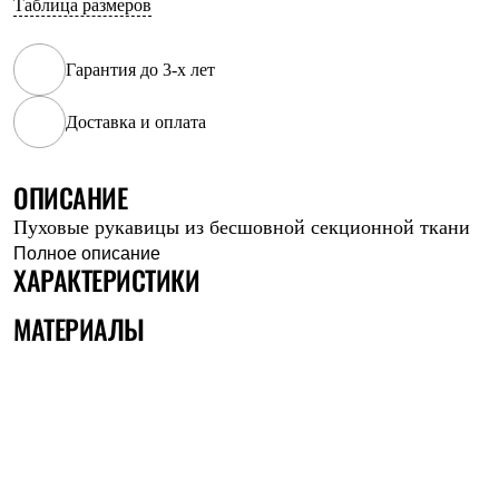
Таблица размеров
Рубашки
Футболки
Толстовки
Гарантия до 3-х лет
Брюки
Термобелье
Доставка и оплата
Теплое термобелье
Среднее термобелье
Легкое термобелье
Флисовая одежда
ОПИСАНИЕ
Куртки
Пуховые рукавицы из бесшовной секционной ткани
Брюки
Детская одежда
Полное описание
ХАРАКТЕРИСТИКИ
Утепленная пухом
Комбинезоны
Куртки
МАТЕРИАЛЫ
Брюки
Утепленная синтетикой
Комбинезоны
Куртки
Брюки
Лёгкая одежда
Футболки
Толстовки