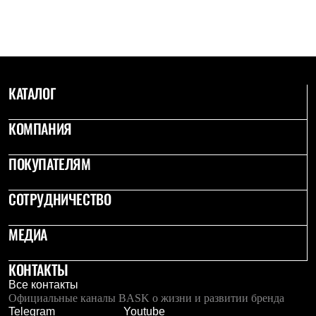
С синтетическим утеплителем
Аксессуары для спальников
Сумки и баулы
Баулы
Кошельки
Сумки
КАТАЛОГ
Гермомешки
Полезные аксессуары
Книги
КОМПАНИЯ
Еда
Коврики
Обувь
ПОКУПАТЕЛЯМ
Женская обувь
Сапоги
СОТРУДНИЧЕСТВО
Ботинки
Мужская обувь
Ботинки
МЕДИА
Кроссовки
Сапоги
Гамаши и бахилы
КОНТАКТЫ
Гамаши
Все контакты
Бахилы
Официальные каналы BASK о жизни и развитии бренда
Тапочки и чуни
Telegram
Youtube