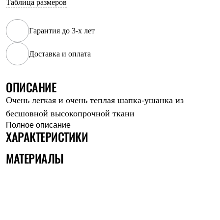
Таблица размеров
Рубашки
Футболки
Толстовки
Гарантия до 3-х лет
Брюки
Термобелье
Доставка и оплата
Теплое термобелье
Среднее термобелье
Легкое термобелье
Флисовая одежда
ОПИСАНИЕ
Куртки
Очень легкая и очень теплая шапка-ушанка из
Брюки
Детская одежда
бесшовной высокопрочной ткани
Утепленная пухом
Полное описание
Комбинезоны
ХАРАКТЕРИСТИКИ
Куртки
Брюки
МАТЕРИАЛЫ
Утепленная синтетикой
Комбинезоны
Куртки
Брюки
Лёгкая одежда
Футболки
Толстовки