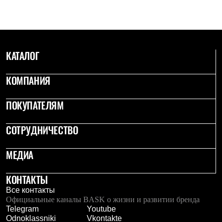
С синтетическим утеплителем
Аксессуары для спальников
Сумки и баулы
Баулы
Кошельки
КАТАЛОГ
Сумки
Гермомешки
Полезные аксессуары
КОМПАНИЯ
Книги
Еда
Коврики
ПОКУПАТЕЛЯМ
Обувь
Женская обувь
СОТРУДНИЧЕСТВО
Сапоги
Ботинки
Мужская обувь
МЕДИА
Ботинки
Кроссовки
Сапоги
КОНТАКТЫ
Гамаши и бахилы
Все контакты
Гамаши
Официальные каналы BASK о жизни и развитии бренда
Бахилы
Telegram
Youtube
Тапочки и чуни
Odnoklassniki
Vkontakte