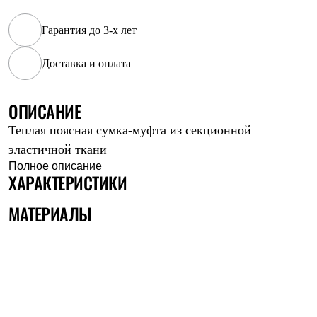
Рубашки
Футболки
Гарантия до 3-х лет
Толстовки
Брюки
Доставка и оплата
Термобелье
Теплое термобелье
Среднее термобелье
ОПИСАНИЕ
Легкое термобелье
Флисовая одежда
Теплая поясная сумка-муфта из секционной
Куртки
Брюки
эластичной ткани
Детская одежда
Полное описание
Утепленная пухом
ХАРАКТЕРИСТИКИ
Комбинезоны
Куртки
МАТЕРИАЛЫ
Брюки
Утепленная синтетикой
Комбинезоны
Куртки
Брюки
Лёгкая одежда
Футболки
Толстовки