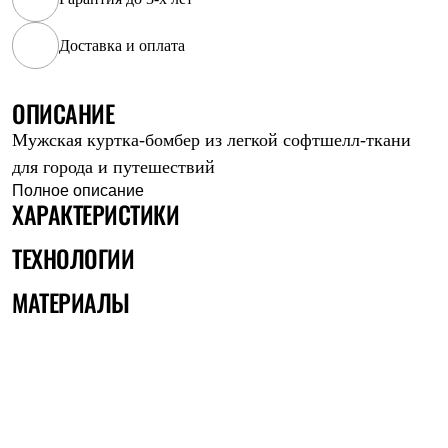
Рубашки
Футболки
Доставка и оплата
Толстовки
Брюки
Термобелье
ОПИСАНИЕ
Теплое термобелье
Среднее термобелье
Мужская куртка-бомбер из легкой софтшелл-ткани
Легкое термобелье
для города и путешествий
Флисовая одежда
Куртки
Полное описание
ХАРАКТЕРИСТИКИ
Брюки
Детская одежда
Утепленная пухом
ТЕХНОЛОГИИ
Комбинезоны
Куртки
МАТЕРИАЛЫ
Брюки
Утепленная синтетикой
Комбинезоны
Куртки
Брюки
Лёгкая одежда
Футболки
Толстовки