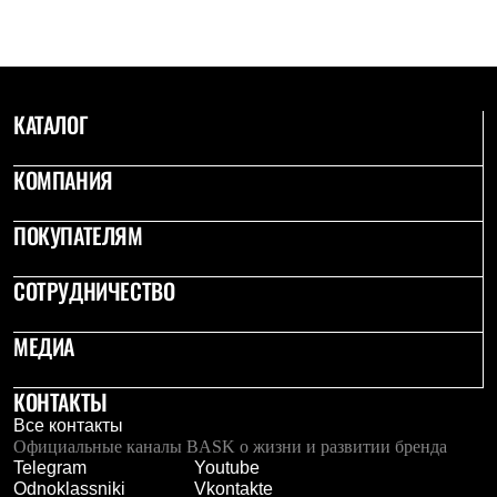
С синтетическим утеплителем
Аксессуары для спальников
Сумки и баулы
Баулы
Кошельки
КАТАЛОГ
Сумки
Гермомешки
Полезные аксессуары
КОМПАНИЯ
Книги
Еда
Коврики
ПОКУПАТЕЛЯМ
Обувь
Женская обувь
СОТРУДНИЧЕСТВО
Сапоги
Ботинки
Мужская обувь
МЕДИА
Ботинки
Кроссовки
Сапоги
КОНТАКТЫ
Гамаши и бахилы
Все контакты
Гамаши
Официальные каналы BASK о жизни и развитии бренда
Бахилы
Telegram
Youtube
Тапочки и чуни
Odnoklassniki
Vkontakte