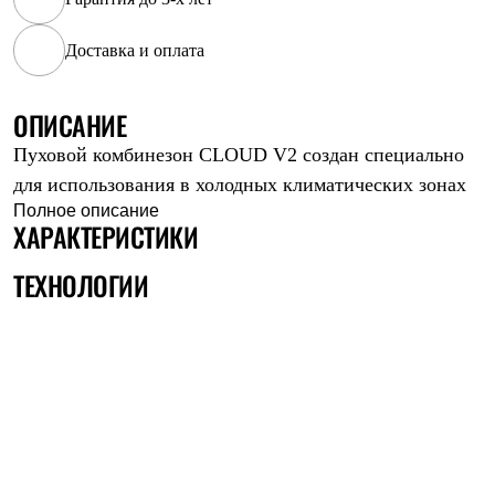
Рубашки
Футболки
Доставка и оплата
Толстовки
Брюки
Термобелье
ОПИСАНИЕ
Теплое термобелье
Среднее термобелье
Пуховой комбинезон CLOUD V2 создан специально
Легкое термобелье
для использования в холодных климатических зонах
Флисовая одежда
Куртки
Полное описание
ХАРАКТЕРИСТИКИ
Брюки
Детская одежда
Утепленная пухом
ТЕХНОЛОГИИ
Комбинезоны
Куртки
Брюки
Утепленная синтетикой
Комбинезоны
Куртки
Брюки
Лёгкая одежда
Футболки
Толстовки