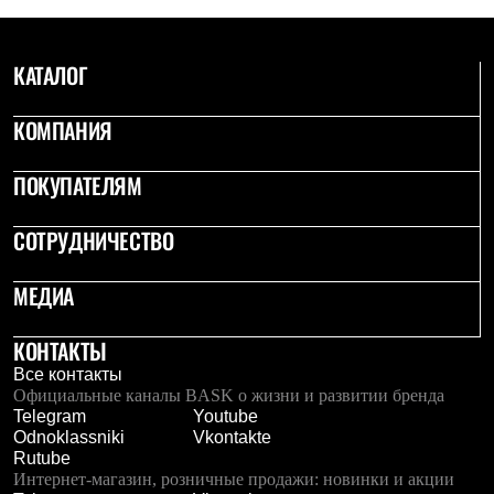
С синтетическим утеплителем
Аксессуары для спальников
Сумки и баулы
КАТАЛОГ
Баулы
Кошельки
Сумки
КОМПАНИЯ
Гермомешки
Полезные аксессуары
ПОКУПАТЕЛЯМ
Книги
Еда
Коврики
СОТРУДНИЧЕСТВО
Обувь
Женская обувь
Сапоги
МЕДИА
Ботинки
Мужская обувь
КОНТАКТЫ
Ботинки
Кроссовки
Все контакты
Сапоги
Официальные каналы BASK о жизни и развитии бренда
Гамаши и бахилы
Telegram
Youtube
Гамаши
Odnoklassniki
Vkontakte
Бахилы
Rutube
Тапочки и чуни
Интернет-магазин, розничные продажи: новинки и акции