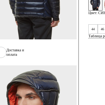
Цвет: С
44
46
Таблица р
Доставка и
оплата