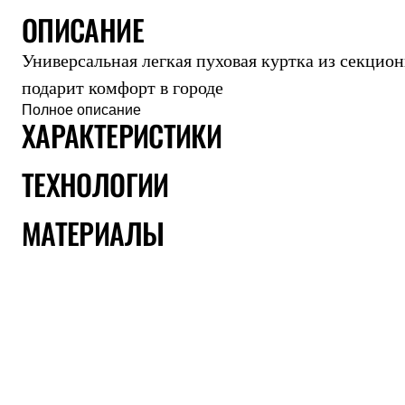
ОПИСАНИЕ
Комбинированные
С синтетическим утеплителем
Аксессуары для спальников
Универсальная легкая пуховая куртка из секцион
Сумки и баулы
Баулы
подарит комфорт в городе
Кошельки
Полное описание
Сумки
ХАРАКТЕРИСТИКИ
Гермомешки
Полезные аксессуары
ТЕХНОЛОГИИ
Книги
Еда
Коврики
МАТЕРИАЛЫ
Обувь
Женская обувь
Сапоги
Ботинки
Мужская обувь
Ботинки
Кроссовки
Сапоги
Гамаши и бахилы
Гамаши
Бахилы