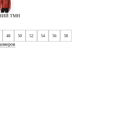
ИНИЙ ТМН
48
50
52
54
56
58
азмеров