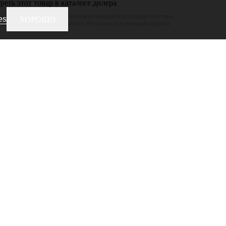
еть этот товар в каталоге дилера
 оставляет за собой право изменять внешний вид и характеристики
es
ХОРОШО
ижая его потребительских свойств. Не является публичной офертой.