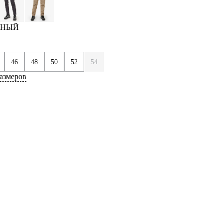
ЕРНЫЙ
46
48
50
52
54
азмеров