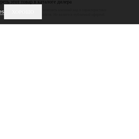
еть этот товар в каталоге дилера
 оставляет за собой право изменять внешний вид и характеристики
es
ХОРОШО
ижая его потребительских свойств. Не является публичной офертой.