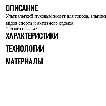
ОПИСАНИЕ
Комбинированные
С синтетическим утеплителем
Аксессуары для спальников
Ультралегкий пуховый жилет для города, альпин
Сумки и баулы
Баулы
видов спорта и активного отдыха
Кошельки
Полное описание
Сумки
ХАРАКТЕРИСТИКИ
Гермомешки
Полезные аксессуары
ТЕХНОЛОГИИ
Книги
Еда
Коврики
МАТЕРИАЛЫ
Обувь
Женская обувь
Сапоги
Ботинки
Мужская обувь
Ботинки
Кроссовки
Сапоги
Гамаши и бахилы
Гамаши
Бахилы