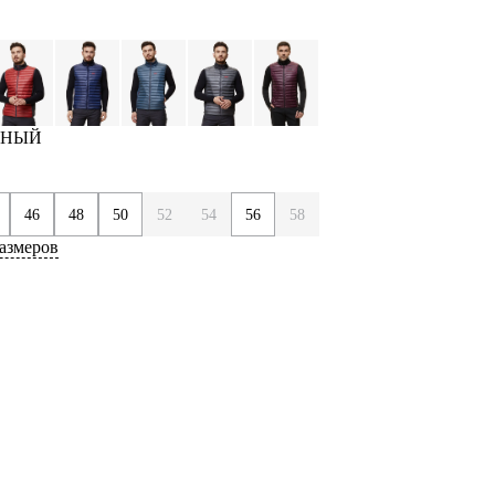
ЕРНЫЙ
46
48
50
52
54
56
58
азмеров