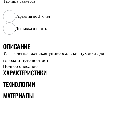
Таблица размеров
Рубашки
Футболки
Толстовки
Гарантия до 3-х лет
Брюки
Термобелье
Доставка и оплата
Теплое термобелье
Среднее термобелье
Легкое термобелье
Флисовая одежда
ОПИСАНИЕ
Куртки
Ультралегкая женская универсальная пуховка для
Брюки
Детская одежда
города и путешествий
Утепленная пухом
Полное описание
Комбинезоны
ХАРАКТЕРИСТИКИ
Куртки
Брюки
ТЕХНОЛОГИИ
Утепленная синтетикой
Комбинезоны
МАТЕРИАЛЫ
Куртки
Брюки
Лёгкая одежда
Футболки
Толстовки