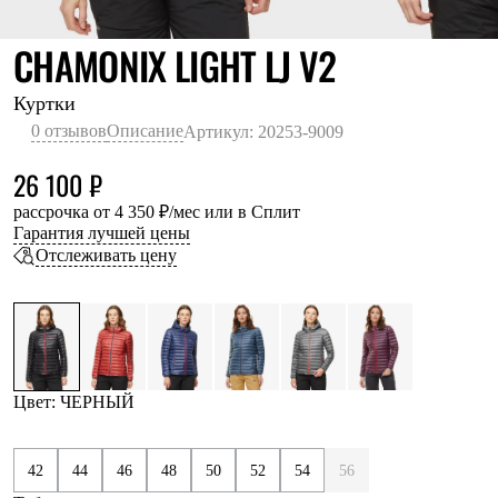
Термобелье
Теплое термобелье
ЧЕРНЫЙ
CHAMONIX LIGHT LJ V2
Среднее термобелье
Легкое термобелье
Лёгкая одежда
Куртки
Футболки
0 отзывов
Описание
Артикул: 20253-9009
Рубашки
Толстовки
26 100 ₽
Брюки
Шорты
рассрочка от 4 350 ₽/мес или в Сплит
Женская одежда
Гарантия лучшей цены
Утепленная пухом
Отслеживать цену
Куртки
Брюки
Жилеты
Утепленная синтетикой
Куртки
Брюки
Штормовая одежда
Цвет: ЧЕРНЫЙ
Куртки
Софтшелл одежда
Куртки
42
44
46
48
50
52
54
56
Брюки
Лёгкая одежда