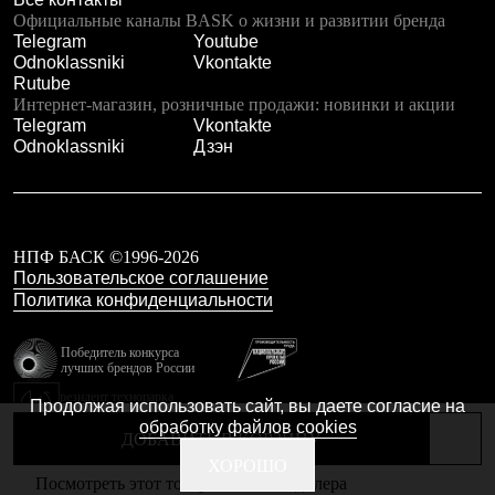
Тапочки
Официальные каналы BASK о жизни и развитии бренда
Чуни
Telegram
Youtube
Уход за обувью
Odnoklassniki
Vkontakte
Аксессуары
Rutube
Головные уборы
Интернет-магазин, розничные продажи: новинки и акции
Шапки
Telegram
Vkontakte
Балаклавы и маски
Odnoklassniki
Дзэн
Кепки и бейсболки
Повязки
Шарфы
Панамы
Перчатки и рукавицы
Перчатки
НПФ БАСК ©1996-2026
Рукавицы
Пользовательское соглашение
Носки
Политика конфиденциальности
Полезные аксессуары
Брелки
Победитель конкурса
Ремни
лучших брендов России
Шевроны
резидент технопарка
Опушки
Продолжая использовать сайт, вы даете согласие на
Калибр
Термоковрики
обработку файлов cookies
ДОБАВИТЬ В КОРЗИНУ
Уход за одеждой
В Арктику
Сделано в Braind
ХОРОШО
Посмотреть этот товар в каталоге дилера
Коллекции