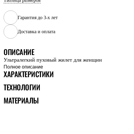
Таблица размеров
Рубашки
Футболки
Толстовки
Гарантия до 3-х лет
Брюки
Термобелье
Доставка и оплата
Теплое термобелье
Среднее термобелье
Легкое термобелье
ОПИСАНИЕ
Флисовая одежда
Куртки
Ультралегкий пуховый жилет для женщин
Брюки
Полное описание
Детская одежда
ХАРАКТЕРИСТИКИ
Утепленная пухом
Комбинезоны
Куртки
ТЕХНОЛОГИИ
Брюки
Утепленная синтетикой
МАТЕРИАЛЫ
Комбинезоны
Куртки
Брюки
Лёгкая одежда
Футболки
Толстовки