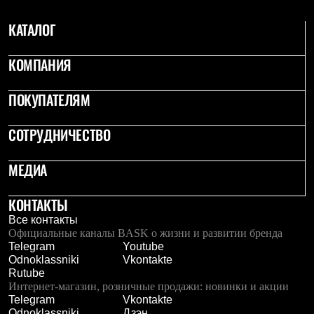
С синтетическим утеплителем
Аксессуары для спальников
КАТАЛОГ
Сумки и баулы
Баулы
КОМПАНИЯ
Кошельки
Сумки
Гермомешки
ПОКУПАТЕЛЯМ
Полезные аксессуары
Книги
Еда
СОТРУДНИЧЕСТВО
Коврики
Обувь
МЕДИА
Женская обувь
Сапоги
Ботинки
КОНТАКТЫ
Мужская обувь
Все контакты
Ботинки
Официальные каналы BASK о жизни и развитии бренда
Кроссовки
Telegram
Youtube
Сапоги
Odnoklassniki
Vkontakte
Гамаши и бахилы
Rutube
Гамаши
Интернет-магазин, розничные продажи: новинки и акции
Бахилы
Telegram
Vkontakte
Тапочки и чуни
Odnoklassniki
Дзэн