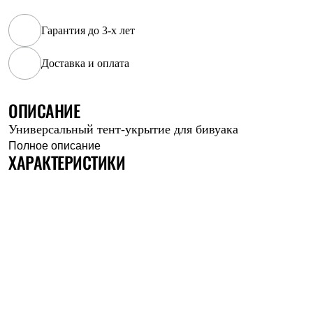
Рубашки
Футболки
Гарантия до 3-х лет
Толстовки
Брюки
Доставка и оплата
Термобелье
Теплое термобелье
Среднее термобелье
Легкое термобелье
ОПИСАНИЕ
Флисовая одежда
Универсальный тент-укрытие для бивуака
Куртки
Брюки
Полное описание
ХАРАКТЕРИСТИКИ
Детская одежда
Утепленная пухом
Комбинезоны
Куртки
Брюки
Утепленная синтетикой
Комбинезоны
Куртки
Брюки
Лёгкая одежда
Футболки
Толстовки