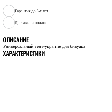
Рубашки
Футболки
Гарантия до 3-х лет
Толстовки
Брюки
Доставка и оплата
Термобелье
Теплое термобелье
Среднее термобелье
Легкое термобелье
ОПИСАНИЕ
Флисовая одежда
Универсальный тент-укрытие для бивуака
Куртки
ХАРАКТЕРИСТИКИ
Брюки
Детская одежда
Утепленная пухом
Комбинезоны
Куртки
Брюки
Утепленная синтетикой
Комбинезоны
Куртки
Брюки
Лёгкая одежда
Футболки
Толстовки