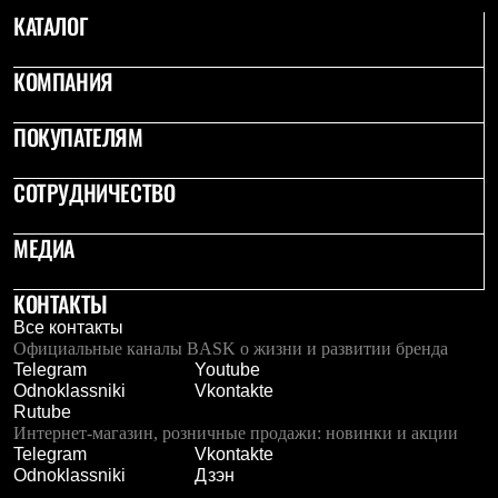
С синтетическим утеплителем
КАТАЛОГ
Аксессуары для спальников
Сумки и баулы
КОМПАНИЯ
Баулы
Кошельки
Сумки
ПОКУПАТЕЛЯМ
Гермомешки
Полезные аксессуары
Книги
СОТРУДНИЧЕСТВО
Еда
Коврики
МЕДИА
Обувь
Женская обувь
Сапоги
КОНТАКТЫ
Ботинки
Все контакты
Мужская обувь
Официальные каналы BASK о жизни и развитии бренда
Ботинки
Telegram
Youtube
Кроссовки
Odnoklassniki
Vkontakte
Сапоги
Rutube
Гамаши и бахилы
Интернет-магазин, розничные продажи: новинки и акции
Гамаши
Telegram
Vkontakte
Бахилы
Odnoklassniki
Дзэн
Тапочки и чуни