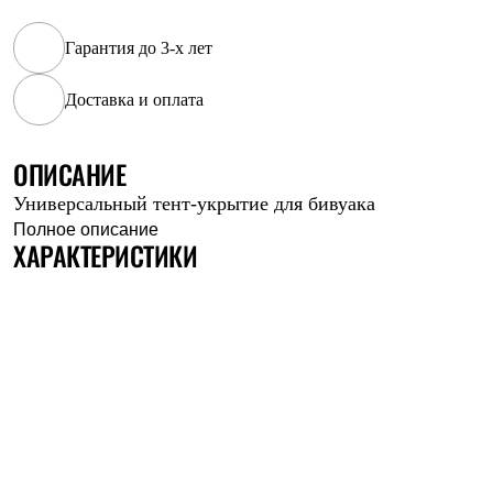
Рубашки
Футболки
Гарантия до 3-х лет
Толстовки
Брюки
Доставка и оплата
Термобелье
Теплое термобелье
Среднее термобелье
Легкое термобелье
ОПИСАНИЕ
Флисовая одежда
Универсальный тент-укрытие для бивуака
Куртки
Брюки
Полное описание
ХАРАКТЕРИСТИКИ
Детская одежда
Утепленная пухом
Комбинезоны
Куртки
Брюки
Утепленная синтетикой
Комбинезоны
Куртки
Брюки
Лёгкая одежда
Футболки
Толстовки