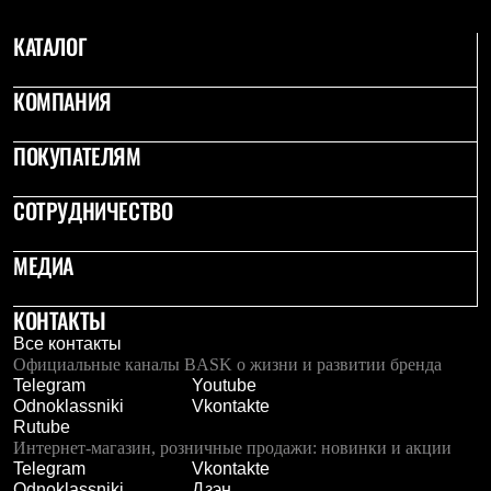
С синтетическим утеплителем
Аксессуары для спальников
КАТАЛОГ
Сумки и баулы
Баулы
КОМПАНИЯ
Кошельки
Сумки
Гермомешки
ПОКУПАТЕЛЯМ
Полезные аксессуары
Книги
Еда
СОТРУДНИЧЕСТВО
Коврики
Обувь
МЕДИА
Женская обувь
Сапоги
Ботинки
КОНТАКТЫ
Мужская обувь
Все контакты
Ботинки
Официальные каналы BASK о жизни и развитии бренда
Кроссовки
Telegram
Youtube
Сапоги
Odnoklassniki
Vkontakte
Гамаши и бахилы
Rutube
Гамаши
Интернет-магазин, розничные продажи: новинки и акции
Бахилы
Telegram
Vkontakte
Тапочки и чуни
Odnoklassniki
Дзэн