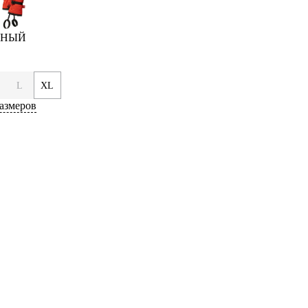
ЕРНЫЙ
L
XL
азмеров