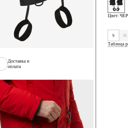
Цвет: Ч
S
M
Таблица р
Доставка и
оплата