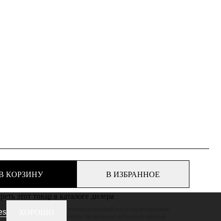
В КОРЗИНУ
В ИЗБРАННОЕ
еть этот товар в каталоге дилера
 оставляет за собой право изменять внешний вид и характеристики
es
ХОРОШО
ижая его потребительских свойств. Не является публичной офертой.