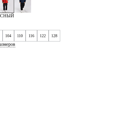
РАСНЫЙ
104
110
116
122
128
азмеров