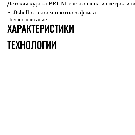
Детская куртка BRUNI изготовлена из ветро- и 
Толстовки
Брюки
Softshell со слоем плотного флиса
Софтшелл одежда
Полное описание
Куртки
ХАРАКТЕРИСТИКИ
Флисовая одежда
Куртки
Брюки
ТЕХНОЛОГИИ
Жилеты
Комбинезоны
Термобелье
Комплект термобелья
Снаряжение
Палатки и тенты
Палатки
Тенты
Аксессуары для палаток
Рюкзаки
Экспедиционные
Легкоходные
Альпинистские
Городские
Аксессуары для рюкзаков
Спальные мешки
Пуховые