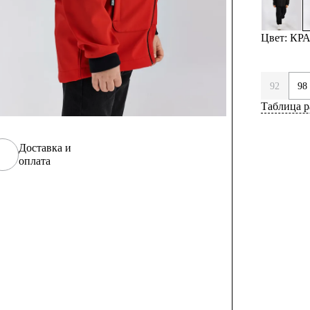
Цвет: К
92
98
Таблица р
Доставка и
оплата