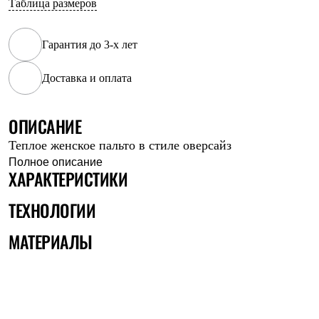
Таблица размеров
Рубашки
Футболки
Толстовки
Гарантия до 3-х лет
Брюки
Термобелье
Доставка и оплата
Теплое термобелье
Среднее термобелье
Легкое термобелье
Флисовая одежда
ОПИСАНИЕ
Куртки
Теплое женское пальто в стиле оверсайз
Брюки
Детская одежда
Полное описание
ХАРАКТЕРИСТИКИ
Утепленная пухом
Комбинезоны
Куртки
ТЕХНОЛОГИИ
Брюки
Утепленная синтетикой
МАТЕРИАЛЫ
Комбинезоны
Куртки
Брюки
Лёгкая одежда
Футболки
Толстовки