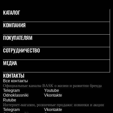
С синтетическим утеплителем
Аксессуары для спальников
КАТАЛОГ
Сумки и баулы
Баулы
Кошельки
КОМПАНИЯ
Сумки
Гермомешки
ПОКУПАТЕЛЯМ
Полезные аксессуары
Книги
Еда
СОТРУДНИЧЕСТВО
Коврики
Обувь
Женская обувь
МЕДИА
Сапоги
Ботинки
КОНТАКТЫ
Мужская обувь
Ботинки
Все контакты
Кроссовки
Официальные каналы BASK о жизни и развитии бренда
Сапоги
Telegram
Youtube
Гамаши и бахилы
Odnoklassniki
Vkontakte
Гамаши
Rutube
Бахилы
Интернет-магазин, розничные продажи: новинки и акции
Тапочки и чуни
Telegram
Vkontakte