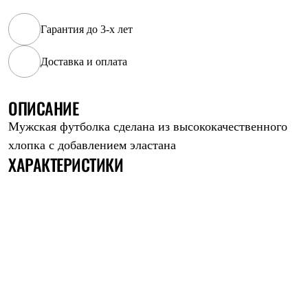
Рубашки
Футболки
Гарантия до 3-х лет
Толстовки
Брюки
Доставка и оплата
Термобелье
Теплое термобелье
Среднее термобелье
ОПИСАНИЕ
Легкое термобелье
Флисовая одежда
Мужская футболка сделана из высококачественного
Куртки
Брюки
хлопка с добавлением эластана
Детская одежда
ХАРАКТЕРИСТИКИ
Утепленная пухом
Комбинезоны
Куртки
Брюки
Утепленная синтетикой
Комбинезоны
Куртки
Брюки
Лёгкая одежда
Футболки
Толстовки