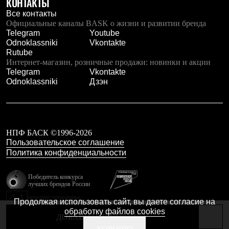
КОНТАКТЫ
Тапочки
Чуни
Все контакты
Уход за обувью
Официальные каналы BASK о жизни и развитии бренда
Аксессуары
Telegram
Youtube
Головные уборы
Odnoklassniki
Vkontakte
Шапки
Rutube
Балаклавы и маски
Интернет-магазин, розничные продажи: новинки и акции
Кепки и бейсболки
Telegram
Vkontakte
Повязки
Odnoklassniki
Дзэн
Шарфы
Панамы
Перчатки и рукавицы
Перчатки
Рукавицы
НПФ БАСК ©1996-2026
Носки
Пользовательское соглашение
Полезные аксессуары
Политика конфиденциальности
Брелки
Ремни
Шевроны
Победитель конкурса
лучших брендов России
Опушки
Термоковрики
резидент технопарка
Продолжая использовать сайт, вы даете согласие на
Уход за одеждой
Калибр
обработку файлов cookies
В Арктику
ДОБАВИТЬ В КОРЗИНУ
Коллекции
Сделано в Braind