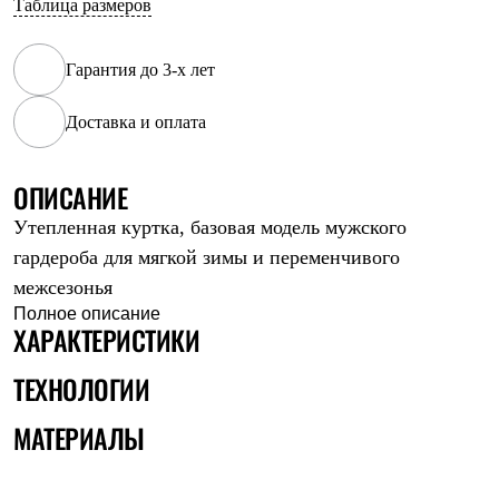
Таблица размеров
Рубашки
Футболки
Толстовки
Гарантия до 3-х лет
Брюки
Термобелье
Доставка и оплата
Теплое термобелье
Среднее термобелье
Легкое термобелье
Флисовая одежда
ОПИСАНИЕ
Куртки
Утепленная куртка, базовая модель мужского
Брюки
Детская одежда
гардероба для мягкой зимы и переменчивого
Утепленная пухом
межсезонья
Комбинезоны
Куртки
Полное описание
ХАРАКТЕРИСТИКИ
Брюки
Утепленная синтетикой
Комбинезоны
ТЕХНОЛОГИИ
Куртки
Брюки
МАТЕРИАЛЫ
Лёгкая одежда
Футболки
Толстовки