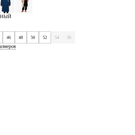
ЕРНЫЙ
46
48
50
52
54
56
азмеров