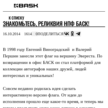
Каталог
К СПИСКУ
Интернет-магазин
ЗНАКОМЬТЕСЬ, РЕЛИКВИЯ НПФ БАСК!
Мужская одежда
Утепленная пухом
Куртки
16.10.2014
1614
0
ПОДЕЛИТЬСЯ
Брюки
Жилеты
Комбинезоны
В 1998 году Евгений Виноградский и Валерий
Утепленная синтетикой
Куртки
Першин занесли этот флаг на вершину Эвереста. По
Брюки
возвращении в офис БАСК он стал платформой для
Штормовая одежда
Куртки
коллекции автографов наших друзей, людей
Брюки
интересных и уникальных!
Софтшелл одежда
Куртки
Брюки
Совсем недавно родилась идея сделать
Флисовая одежда
интерактивную версию флага. От идеи до
Куртки
Брюки
исполнения прошло еще какое-то время, и теперь мы
Жилеты