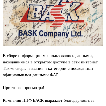
С синтетическим утеплителем
Аксессуары для спальников
Сумки и баулы
Баулы
Кошельки
Сумки
Гермомешки
Полезные аксессуары
Книги
Еда
Коврики
Обувь
В сборе информации мы пользовались данными,
Женская обувь
Сапоги
находящимися в открытом доступе в сети интернет.
Ботинки
Также сверяли звания и категории с последними
Мужская обувь
официальными данными ФАР.
Ботинки
Кроссовки
Сапоги
Приятного просмотра!
Гамаши и бахилы
Гамаши
Бахилы
Компания НПФ БАСК выражает благодарность за
Тапочки и чуни