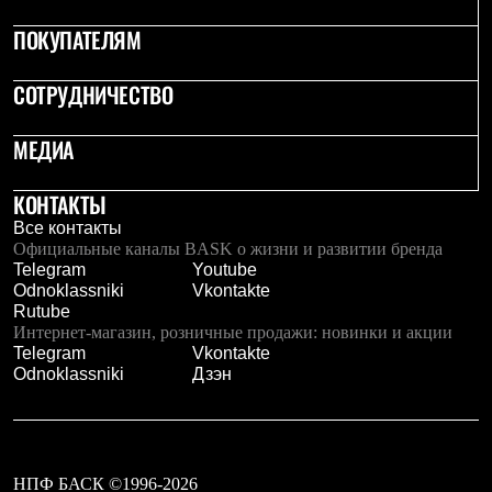
PEAK
ЗА ПОЛЯРНЫМ КРУГОМ
ПОКУПАТЕЛЯМ
TREK
BASK kids
СОТРУДНИЧЕСТВО
CITY
BASK juno
ИДЁМ В ПОХОД
МЕДИА
Дневник капитана
Каталог дилеров
КОНТАКТЫ
Компания
Баск сегодня
Все контакты
История
Официальные каналы BASK о жизни и развитии бренда
Отцы основатели
Telegram
Youtube
Производство
Odnoklassniki
Vkontakte
Баск в вашем городе
Rutube
Контроль качества
Интернет-магазин, розничные продажи: новинки и акции
Технологии
Telegram
Vkontakte
Команда Баск
Odnoklassniki
Дзэн
Сотрудничество
Дилерам
Стать дилером
Корпоративным клиентам
Услуги
НПФ БАСК ©1996-2026
Медиа