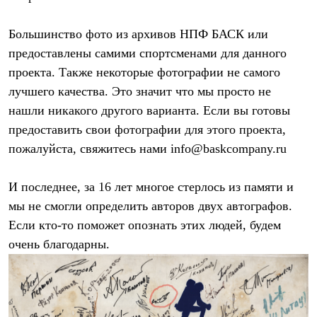
Брюки
Софтшелл одежда
Куртки
Большинство фото из архивов НПФ БАСК или
Флисовая одежда
предоставлены самими спортсменами для данного
Куртки
Брюки
проекта. Также некоторые фотографии не самого
Жилеты
лучшего качества. Это значит что мы просто не
Комбинезоны
нашли никакого другого варианта. Если вы готовы
Термобелье
Комплект термобелья
предоставить свои фотографии для этого проекта,
Снаряжение
пожалуйста, свяжитесь нами info@baskcompany.ru
Палатки и тенты
Палатки
Тенты
И последнее, за 16 лет многое стерлось из памяти и
Аксессуары для палаток
Рюкзаки
мы не смогли определить авторов двух автографов.
Экспедиционные
Если кто-то поможет опознать этих людей, будем
Легкоходные
очень благодарны.
Альпинистские
Городские
Аксессуары для рюкзаков
Спальные мешки
Пуховые
Комбинированные