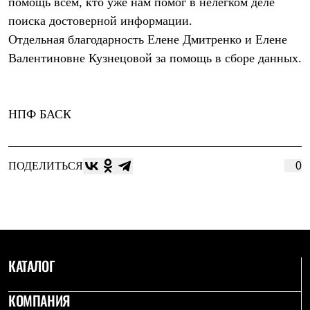
помощь всем, кто уже нам помог в нелегком деле
Тапочки
Чуни
поиска достоверной информации.
Уход за обувью
Отдельная благодарность
Елене Дмитренко
и
Елене
Аксессуары
Головные уборы
Валентиновне Кузнецовой
за помощь в сборе данных.
Шапки
Балаклавы и маски
Кепки и бейсболки
Повязки
НПФ БАСК
Шарфы
Панамы
Перчатки и рукавицы
Перчатки
ПОДЕЛИТЬСЯ
0
Рукавицы
Носки
Полезные аксессуары
Брелки
Ремни
Шевроны
Опушки
КАТАЛОГ
Термоковрики
Уход за одеждой
В Арктику
КОМПАНИЯ
Коллекции