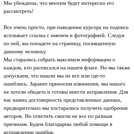
Мы убеждены, что многим будет интересно его
Рубашки
Футболки
рассмотреть!
Толстовки
Брюки
Все очень просто, при наведении курсора на подпись
Термобелье
Теплое термобелье
всплывает ссылка с именем и фотографией. Следуя
Среднее термобелье
по ней, вы попадете на страницу, посвященную
Легкое термобелье
Флисовая одежда
данному человеку.
Куртки
Мы старались собрать максимум информации о
Брюки
Детская одежда
каждом, кто расписался на нашем флаге. Но мы также
Утепленная пухом
допускаем, что нашли мы не все или где-то
Комбинезоны
ошиблись. Заранее приносим извинения, мы никого
Куртки
Брюки
не хотели обидеть и готовы внести исправления. Для
Утепленная синтетикой
нас важна достоверность представленных данных,
Комбинезоны
Куртки
предварительно мы постарались получить одобрения
Брюки
авторов. Но ответить смогли не все по разным
Лёгкая одежда
причинам. Будем благодарны любой помощи в
Футболки
Толстовки
исправлении ошибок.