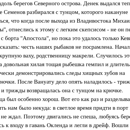
доль берегов Северного острова. Денек выдался те
зе Семенов разбирался с тунцом, которого накануне
ся, что когда после выхода из Владивостока Михаи
ы", отнеслись к этому с легким скепсисом - не он 
с борта "Апостола", но пока это удалось только Ке
 сказать: честь наших рыбаков не посрамлена. Начал
 крупную ваху, родственницу макрели. Случилось эт
а довольная хилая тощая рыбешка гемпил и длител
ически демонстрировались следы хищных зубов на
рючки. После Вануату дело опять наладилось - три
 и трижды возвращалась она с тунцом на крючке.
а был особенно хорош. Вот его как раз и разделыв
ть нам было некуда: в светлое время придти в порт
о не ждал. Поэтому двигались не спеша, любуясь бе
ь к входу в гавань Окленда и легли в дрейф. Вошли 