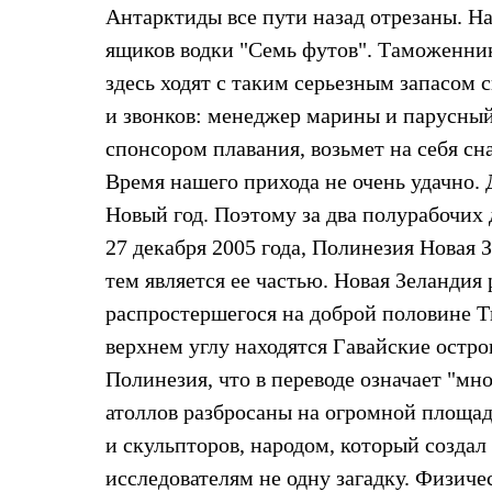
Толстовки
Антарктиды все пути назад отрезаны. Н
Брюки
ящиков водки "Семь футов". Таможенник
Софтшелл одежда
Куртки
здесь ходят с таким серьезным запасом
Флисовая одежда
и звонков: менеджер марины и парусный
Куртки
Брюки
спонсором плавания, возьмет на себя 
Жилеты
Комбинезоны
Время нашего прихода не очень удачно. 
Термобелье
Новый год. Поэтому за два полурабочих
Комплект термобелья
Снаряжение
27 декабря 2005 года, Полинезия Новая 
Палатки и тенты
тем является ее частью. Новая Зеландия
Палатки
Тенты
распростершегося на доброй половине Ти
Аксессуары для палаток
верхнем углу находятся Гавайские остров
Рюкзаки
Экспедиционные
Полинезия, что в переводе означает "мн
Легкоходные
Альпинистские
атоллов разбросаны на огромной площад
Городские
и скульпторов, народом, который создал
Аксессуары для рюкзаков
Спальные мешки
исследователям не одну загадку. Физич
Пуховые