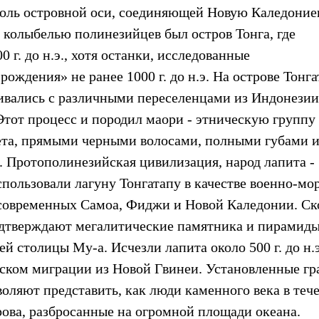
доль островной оси, соединяющей Новую Каледоние
 колыбелью полинезийцев был остров Тонга, где
 г. до н.э., хотя останки, исследованные
ождения» не ранее 1000 г. до н.э. На острове Тонга
вались с различными переселенцами из Индонезии
тот процесс и породил маори - этническую группу
ета, прямыми черными волосами, полными губами и
 Протополинезийская цивилизация, народ лапита -
пользовали лагуну Тонгатапу в качестве военно-мо
 современных Самоа, Фиджи и Новой Каледонии. Ск
 подтверждают мегалитические памятника и пирамиды
й столицы Му-а. Исчезли лапита около 500 г. до н.э
еском миграции из Новой Гвинеи. Установленные г
оляют представить, как люди каменного века в теч
рова, разбросанные на огромной площади океана.