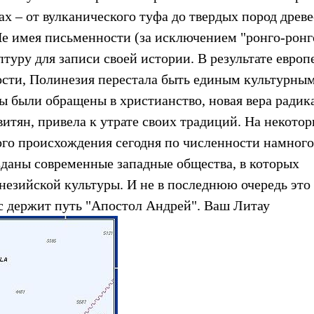
х – от вулканического туфа до твердых пород древ
 Не имея письменности (за исключением "ронго-ронг
птуру для записи своей истории. В результате европ
ости, Полинезия перестала быть единым культурны
цы были обращены в христианство, новая вера радик
итян, привела к утрате своих традиций. На некото
ого происхождения сегодня по численности намного
даны современные западные общества, в которых
езийской культуры. И не в последнюю очередь это
ас держит путь "Апостол Андрей". Ваш Литау