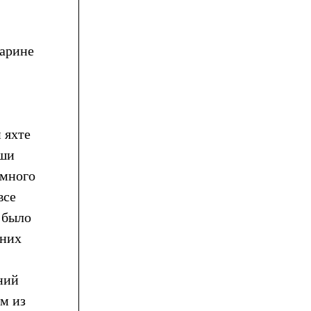
марине
,
 яхте
аши
 много
все
и было
ьних
ний
ам из