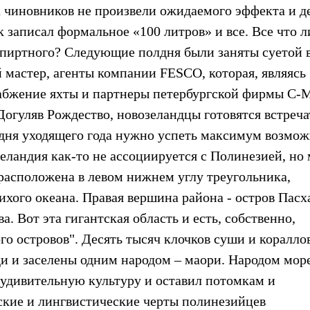
а чиновников не произвели ожидаемого эффекта и д
 записал формальное «100 литров» и все. Все что л
 спиртного? Следующие полдня были заняты суетой 
 мастер, агенты компании FESCO, которая, являясь
снабжение яхты и партнеры петербургской фирмы 
Догуляв Рождество, новозеландцы готовятся встреча
 дня уходящего года нужно успеть максимум возмож
Зеландия как-то не ассоциируется с Полинезией, но
 расположена в левом нижнем углу треугольника,
хого океана. Правая вершина района - остров Пасха
а. Вот эта гигантская область и есть, собственно,
ого островов". Десять тысяч клочков суши и коралло
и и заселены одним народом – маори. Народом мор
 удивительную культуру и оставил потомкам и
еские и лингвистические черты полинезийцев