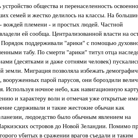
устройство общества и перенаселенность освоенн
ших семей и жестко делилось на классы. На больши
 - вождей племени - и простых людей. Частной
владели ей сообща. Централизованной власти на ос
. Порядок поддерживали "арики" с помощью духовн
сленными табу. По смерти "арики" титул отца наслед
анами (десятками и даже сотнями человек) пускалис
ой земли. Миграция позволяла избежать демографи
в, вооруженных парой парусов, они бороздили вели
ия. Используя ночное небо, как навигационную карту
лению и характеру волн и отмечая уже открытые им
ление сдерживали и такие жестокие обычаи как
еланезии, людоедство было обычным явлением на
аркизских островов до Новой Зеландии. Помимо пр
торого убитых в сражении врагов съедали и таким