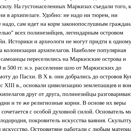
силу. На густонаселенных Маркизах съедали того, 
и в архипелаге. Удобно: не надо ни тюрем, ни
е надо, сам идет на корм законопослушным граждан
елью" всех полинезийцев, легендарным островом
и. Историки и археологи не могут придти к одном
а колонизации архипелагов. Наиболее популярная
.э. самоанцы переселились на Маркизские острова и
и 500 гг. н.э. расселение шло от Маркизских до
оту до Пасхи. В X в. они добрались до островов Кук
 с XIII в., основали цивилизацию землепашцев и во
ипелагов друг от друга, полинезийцы разговариваю
дни и те же религиозные корни. В основе их веры
 сочетается с особой духовной силой. Основатель м
плодородия, покровитель искусства ваяния. Скульпту
 искусство. Островитяне работали с любым матери