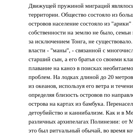
Тапочки и чуни
Движущей пружиной миграций являлось 
Тапочки
Чуни
территории. Общество состояло из боль
Уход за обувью
островов население состояло из "арики"
Аксессуары
Головные уборы
собственности на землю не было, семьи 
Шапки
за исключением Тонга, не существовало
Балаклавы и маски
Кепки и бейсболки
власти - "маны", - связанной с многочи
Повязки
Шарфы
старший сын, а его братья со своими кл
Панамы
плавание на каноэ в поисках необитаем
Перчатки и рукавицы
Перчатки
проблем. На лодках длиной до 20 метро
Рукавицы
из океанов, используя его ветра и течен
Носки
Полезные аксессуары
определяя близость островов по направ
Брелки
острова на картах из бамбука. Перенасе
Ремни
Шевроны
детоубийство и каннибализм. Как и в М
Опушки
Термоковрики
различных архипелагах Полинезии: от М
Уход за одеждой
это был ритуальный обычай, во время ко
В Арктику