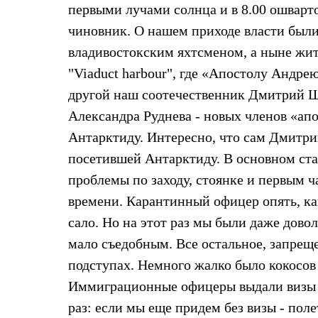
Брюки
первыми лучами солнца и в 8.00 ошварт
Лёгкая одежда
Рубашки
чиновник. О нашем приходе власти был
Футболки
владивостокским яхтсменом, а ныне жи
Толстовки
Брюки
"Viaduct harbour", где «Апостолу Андрею
Термобелье
другой наш соотечественник Дмитрий Ша
Теплое термобелье
Среднее термобелье
Александра Руднева - новых членов «апо
Легкое термобелье
Антарктиду. Интересно, что сам Дмитри
Флисовая одежда
Куртки
посетившей Антарктиду. В основном ст
Брюки
Детская одежда
проблемы по заходу, стоянке и первым 
Утепленная пухом
времени. Карантинный офицер опять, как
Комбинезоны
Куртки
сало. Но на этот раз мы были даже довол
Брюки
мало съедобным. Все остальное, запреще
Утепленная синтетикой
Комбинезоны
подступах. Немного жалко было кокосов 
Куртки
Брюки
Иммиграционные офицеры выдали визы н
Лёгкая одежда
раз: если мы еще придем без визы - поле
Футболки