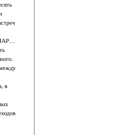
есять
и
встреч
С-МАР…
ть
ного.
 между
, в
вых
еходов