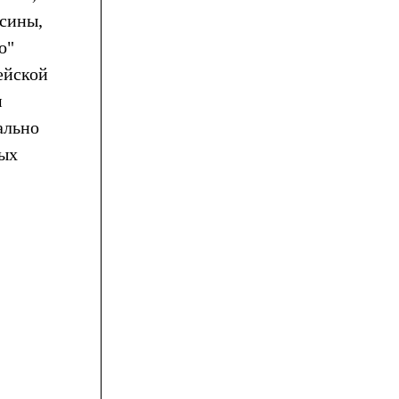
есины,
о"
ейской
м
ально
рых