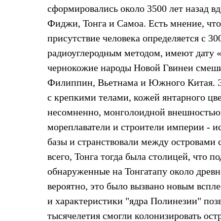
сформировались около 3500 лет назад в
Комбинированные
С синтетическим утеплителем
Фиджи, Тонга и Самоа. Есть мнение, что
Аксессуары для спальников
Сумки и баулы
присутствие человека определяется с 3000
Баулы
радиоуглеродным методом, имеют дату «р
Кошельки
Сумки
чернокожие народы Новой Гвинеи смеши
Гермомешки
Филиппин, Вьетнама и Южного Китая. Э
Полезные аксессуары
Книги
с крепкими телами, кожей янтарного цв
Еда
несомненно, монголоидной внешностью.
Коврики
Обувь
мореплаватели и строители империи - ис
Женская обувь
Сапоги
базы и странствовали между островами
Ботинки
всего, Тонга тогда была столицей, что
Мужская обувь
Ботинки
обнаруженные на Тонгатапу около древне
Кроссовки
вероятно, это было вызвано новым вспл
Сапоги
Гамаши и бахилы
и характеристики "ядра Полинезии" позв
Гамаши
тысячелетия смогли колонизировать ост
Бахилы