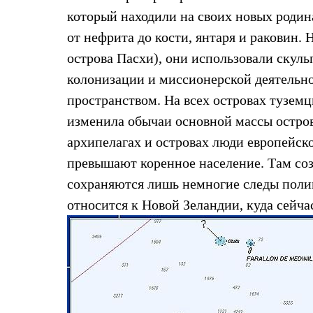
Услуги
который находили на своих новых родина
Медиа
Где купить
от нефрита до кости, янтаря и раковин.
острова Пасхи), они использовали скуль
колонизации и миссионерской деятельн
пространством. На всех островах тузем
изменила обычаи основной массы остров
архипелагах и островах люди европейск
превышают коренное население. Там соз
сохраняются лишь немногие следы полин
относится к Новой Зеландии, куда сейч