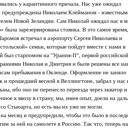
овались у карантинного причала. Нас уже ожидал
и предупреждены Николаем Клейманом - известным
телем Новой Зеландии. Сам Николай ожидал нас в 
» была зарезервирована стоянка. В это самое время
ромов встречал в аэропорту Сергея Николаева и
стольской» семьи, которые пойдут вместе с нами в
й был старпомом на "Урания-II", первой российской
араниями Николая и Дмитрия и были решены все н
часам пребывания в Окленде. Оформление не заняло
 и прошедшей весной в Веллингтоне, забрал у нас 
ьны, ибо оно не перенесло переезда через экватор 
нное к ввозу в страну, мы, имея опыт, доели на дал
со Стьюарта, но есть мы их уже не могли.
а месяц и предупредили, чтобы это было в послед
тим за ней на самолете в Россию. Так что, теперь н