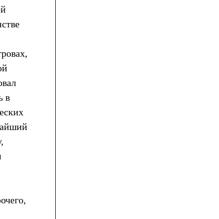
ой
нстве
тровах,
ой
овал
ь в
ческих
чайший
,
и
очего,