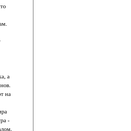
кто
ам.
у
а, а
инов.
т на
ира
ра -
алом,