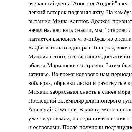
вчерашний день "Апостол Андрей" шел в
Жилеты
Термобелье
легкий ветерок подгонял яхту. На камбу
Теплое термобелье
вытащил Миша Каптюг. Должен признать
Среднее термобелье
Легкое термобелье
начал налаживать снасти, мы, "старожил
Лёгкая одежда
Футболки
пытается выловить что-нибудь из океана 
Рубашки
Кадби и только один раз. Теперь должен
Толстовки
Брюки
Михаил с того, что вытащил достаточно
Шорты
вблизи Марианских островов. Затем был
Женская одежда
Утепленная пухом
затишье. Во время которого нам период
Куртки
Брюки
воблерах, обрывки лески и разогнутые к
Жилеты
Михаил забрасывал снасть в синее море,
Утепленная синтетикой
Куртки
Последний экземпляр длинноперого тунц
Брюки
Анатолий Семенов. В кои времена спеши
Штормовая одежда
Куртки
уже не успевали, а среди ночи нас никт
Софтшелл одежда
и островами. После полуночи подтянулис
Куртки