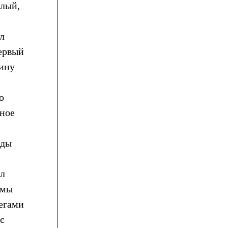
плый,
л
первый
вину
о
ьное
жды
ал
 мы
регами
с