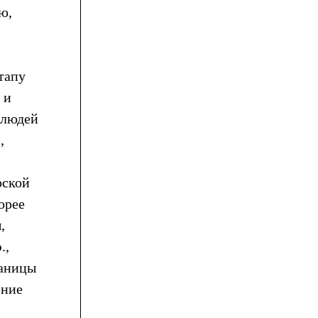
ю,
тапу
 и
 людей
,
рской
орее
,
.,
раницы
ение