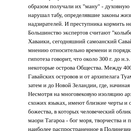
Коллекции
образом получали их "ману" - духовную 
PEAK
нарушал табу, определявшие законы жизн
ЗА ПОЛЯРНЫМ КРУГОМ
TREK
надзирателей. И преступника кормить н
BASK kids
Большинство экспертов считают "колыб
CITY
BASK juno
Хаваики, сегодняшний самоанский Савай
ИДЁМ В ПОХОД
Дневник капитана
мнению относительно времени и порядк
Каталог дилеров
гипотеза говорит, что около 300 г. до н
Компания
Баск сегодня
некоторые острова Общества. Между 400 
История
Гавайских островов и от архипелага Туам
Отцы основатели
Производство
затем и до Новой Зеландии, где, начиная
Баск в вашем городе
Контроль качества
Несмотря на многовековую изоляцию арх
Технологии
схожих языках, имеют близкие черты и о
Команда Баск
Сотрудничество
божества, в которых человеческий облик
Дилерам
маори Тагароа - бог моря, творчества и 
Стать дилером
Корпоративным клиентам
наиболее распространенное в Полинезии