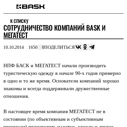
Каталог
К СПИСКУ
Интернет-магазин
CОТРУДНИЧЕСТВО КОМПАНИЙ BASK И
Мужская одежда
Утепленная пухом
МЕГАТЕСТ
Куртки
Брюки
10.10.2014
1650
0
ПОДЕЛИТЬСЯ
Жилеты
Комбинезоны
Утепленная синтетикой
Куртки
НПФ БАСК и МЕГАТЕСТ начали производить
Брюки
туристическую одежду в начале 90-х годов примерно
Штормовая одежда
в одно и то же время. Основатели компаний хорошо
Куртки
Брюки
знакомы и всегда поддерживали дружественные
Софтшелл одежда
отношения.
Куртки
Брюки
Флисовая одежда
В настоящее время компания МЕГАТЕСТ не в
Куртки
Брюки
состоянии (по объективным и субъективным
Жилеты
причинам) производить палатки, одежду и другое