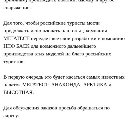
Термобелье
снаряжение.
Теплое термобелье
Среднее термобелье
Легкое термобелье
Для того, чтобы российские туристы могли
Лёгкая одежда
Футболки
продолжать использовать наш опыт, компания
Рубашки
МЕГАТЕСТ передает все свои разработки в компанию
Толстовки
Брюки
НПФ БАСК для возможного дальнейшего
Шорты
производства этих моделей на благо российских
Женская одежда
туристов.
Утепленная пухом
Куртки
Брюки
В первую очередь это будет касаться самых известных
Жилеты
Утепленная синтетикой
палаток МЕГАТЕСТ: АНАКОНДА, АРКТИКА и
Куртки
ВЫСОТНАЯ.
Брюки
Штормовая одежда
Куртки
Для обсуждения заказов просьба обращаться по
Софтшелл одежда
адресу:
Куртки
Брюки
Лёгкая одежда