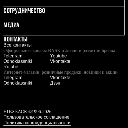
Брюки
Софтшелл одежда
СОТРУДНИЧЕСТВО
Куртки
Флисовая одежда
МЕДИА
Куртки
Брюки
Жилеты
КОНТАКТЫ
Комбинезоны
Термобелье
Все контакты
Комплект термобелья
Официальные каналы BASK о жизни и развитии бренда
Снаряжение
Telegram
Youtube
Палатки и тенты
Odnoklassniki
Vkontakte
Палатки
Rutube
Тенты
Интернет-магазин, розничные продажи: новинки и акции
Аксессуары для палаток
Telegram
Vkontakte
Рюкзаки
Odnoklassniki
Дзэн
Экспедиционные
Легкоходные
Альпинистские
Городские
Аксессуары для рюкзаков
НПФ БАСК ©1996-2026
Спальные мешки
Пользовательское соглашение
Пуховые
Политика конфиденциальности
Комбинированные