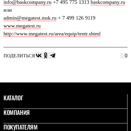
info@baskcompany.ru
+7 495 775 1313
baskcompany.ru
Рубашки
или
Футболки
Толстовки
admin@megatest.msk.ru
+ 7 499 126 9119
Брюки
www.megatest.ru
Термобелье
Теплое термобелье
http://www.megatest.ru/area/equip/tentr.shtml
Среднее термобелье
Легкое термобелье
Флисовая одежда
Куртки
ПОДЕЛИТЬСЯ
0
Брюки
Детская одежда
Утепленная пухом
Комбинезоны
Куртки
Брюки
Утепленная синтетикой
КАТАЛОГ
Комбинезоны
Куртки
Брюки
КОМПАНИЯ
Лёгкая одежда
Футболки
ПОКУПАТЕЛЯМ
Толстовки