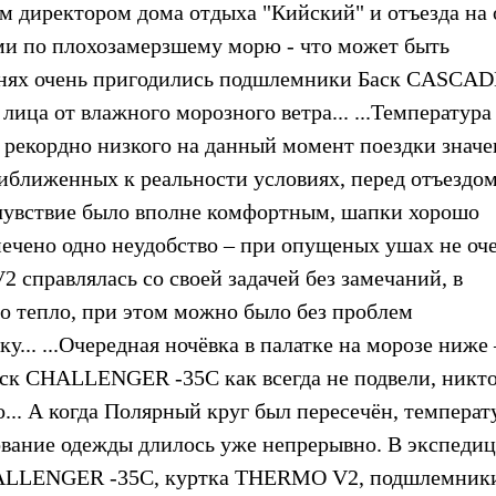
ым директором дома отдыха "Кийский" и отъезда на 
ями по плохозамерзшему морю - что может быть
анях очень пригодились подшлемники Баск CASCAD
лица от влажного морозного ветра... ...Температура
о рекордно низкого на данный момент поездки значе
риближенных к реальности условиях, перед отъездом
очувствие было вполне комфортным, шапки хорошо
мечено одно неудобство – при опущеных ушах не оч
справлялась со своей задачей без замечаний, в
о тепло, при этом можно было без проблем
... ...Очередная ночёвка в палатке на морозе ниже
ск CHALLENGER -35C как всегда не подвели, никто
... А когда Полярный круг был пересечён, температ
ование одежды длилось уже непрерывно. В экспеди
HALLENGER -35C, куртка THERMO V2, подшлемник