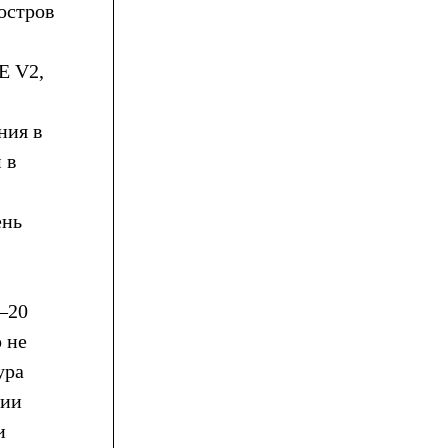
остров
E V2,
ния в
 в
ень
 –20
 не
ура
ции
и