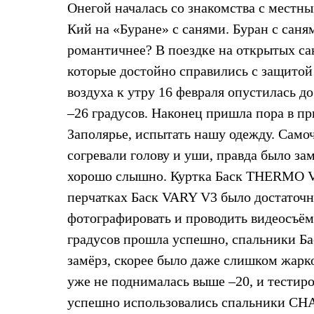
Онегой началась со знакомства с местн
Жилеты
Термобелье
Кий на «Буране» с санями. Буран с сан
Теплое термобелье
романтичнее? В поездке на открытых с
Среднее термобелье
Легкое термобелье
которые достойно справились с защитой 
Лёгкая одежда
Футболки
воздуха к утру 16 февраля опустилась д
Рубашки
–26 градусов. Наконец пришла пора в п
Толстовки
Брюки
Заполярье, испытать нашу одежду. Сам
Шорты
согревали голову и уши, правда было за
Женская одежда
Утепленная пухом
хорошо слышно. Куртка Баск THERMO V2 
Куртки
Брюки
перчатках Баск VARY V3 было достаточн
Жилеты
фотографировать и проводить видеосъёмку
Утепленная синтетикой
Куртки
градусов прошла успешно, спальники Ба
Брюки
замёрз, скорее было даже слишком жарко
Штормовая одежда
Куртки
уже не поднималась выше –20, и тестир
Софтшелл одежда
успешно использовались спальники C
Куртки