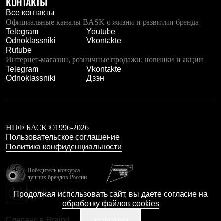
КОНТАКТЫ
Брюки
Софтшелл одежда
Все контакты
Куртки
Официальные каналы BASK о жизни и развитии бренда
Флисовая одежда
Telegram
Youtube
Куртки
Odnoklassniki
Vkontakte
Брюки
Rutube
Жилеты
Интернет-магазин, розничные продажи: новинки и акции
Комбинезоны
Telegram
Vkontakte
Термобелье
Odnoklassniki
Дзэн
Комплект термобелья
Снаряжение
Палатки и тенты
Палатки
Тенты
НПФ БАСК ©1996-2026
Аксессуары для палаток
Пользовательское соглашение
Рюкзаки
Политика конфиденциальности
Экспедиционные
Легкоходные
Альпинистские
Победитель конкурса
лучших брендов России
Городские
Аксессуары для рюкзаков
резидент технопарка
Продолжая использовать сайт, вы даете согласие на
Калибр
Спальные мешки
обработку файлов cookies
Пуховые
Комбинированные
Сделано в Braind
ХОРОШО