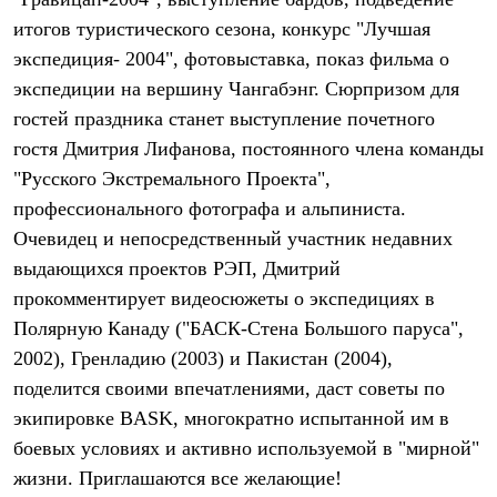
Термобелье
итогов туристического сезона, конкурс "Лучшая
Теплое термобелье
Среднее термобелье
экспедиция- 2004", фотовыставка, показ фильма о
Легкое термобелье
экспедиции на вершину Чангабэнг. Сюрпризом для
Лёгкая одежда
Футболки
гостей праздника станет выступление почетного
Рубашки
гостя Дмитрия Лифанова, постоянного члена команды
Толстовки
Брюки
"Русского Экстремального Проекта",
Шорты
профессионального фотографа и альпиниста.
Женская одежда
Очевидец и непосредственный участник недавних
Утепленная пухом
Куртки
выдающихся проектов РЭП, Дмитрий
Брюки
прокомментирует видеосюжеты о экспедициях в
Жилеты
Утепленная синтетикой
Полярную Канаду ("БАСК-Стена Большого паруса",
Куртки
2002), Гренладию (2003) и Пакистан (2004),
Брюки
поделится своими впечатлениями, даст советы по
Штормовая одежда
Куртки
экипировке BASK, многократно испытанной им в
Софтшелл одежда
боевых условиях и активно используемой в "мирной"
Куртки
Брюки
жизни. Приглашаются все желающие!
Лёгкая одежда