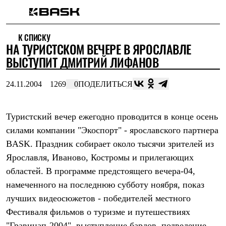
Каталог
К СПИСКУ
Интернет-магазин
НА ТУРИСТСКОМ ВЕЧЕРЕ В ЯРОСЛАВЛЕ
Мужская одежда
Утепленная пухом
ВЫСТУПИТ ДМИТРИЙ ЛИФАНОВ
Куртки
Брюки
24.11.2004
1269
0
ПОДЕЛИТЬСЯ
Жилеты
Комбинезоны
Утепленная синтетикой
Куртки
Туристский вечер ежегодно проводится в конце осень
Брюки
силами компании "Экоспорт" - ярославского партнера
Штормовая одежда
BASK. Праздник собирает около тысячи зрителей из
Куртки
Брюки
Ярославля, Иваново, Костромы и прилегающих
Софтшелл одежда
областей. В программе предстоящего вечера-04,
Куртки
Брюки
намеченного на последнюю субботу ноября, показ
Флисовая одежда
лучших видеосюжетов - победителей местного
Куртки
Брюки
Фестиваля фильмов о туризме и путешествиях
Жилеты
"Гравицап-2004", выступление бардов, подведение