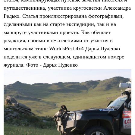
Термобелье
путешественника, участника кругосветки Александра
Теплое термобелье
Среднее термобелье
Редько. Статья проиллюстрирована фотографиями,
Легкое термобелье
сделанными как на старте экспедиции, так и на
Лёгкая одежда
Футболки
маршруте участниками проекта. Как обещает
Рубашки
редакция, своими впечатлениями от участия в
Толстовки
Брюки
монгольском этапе WorldsPirit 4х4 Дарья Пуденко
Шорты
поделится уже в следующем, одиннадцатом номере
Женская одежда
журнала. Фото - Дарья Пуденко
Утепленная пухом
Куртки
Брюки
Жилеты
Утепленная синтетикой
Куртки
Брюки
Штормовая одежда
Куртки
Софтшелл одежда
Куртки
Брюки
Лёгкая одежда