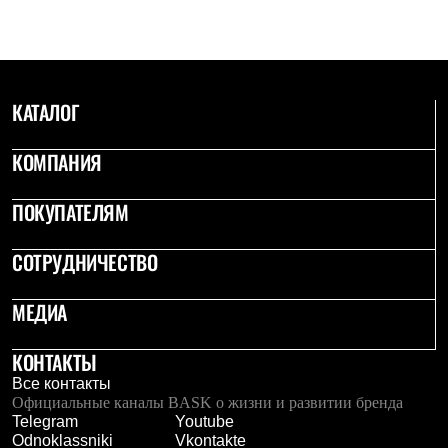
Брюки
Софтшелл одежда
Куртки
Флисовая одежда
Куртки
Брюки
КАТАЛОГ
Жилеты
Комбинезоны
КОМПАНИЯ
Термобелье
Комплект термобелья
Снаряжение
ПОКУПАТЕЛЯМ
Палатки и тенты
Палатки
Тенты
СОТРУДНИЧЕСТВО
Аксессуары для палаток
Рюкзаки
МЕДИА
Экспедиционные
Легкоходные
Альпинистские
КОНТАКТЫ
Городские
Все контакты
Аксессуары для рюкзаков
Официальные каналы BASK о жизни и развитии бренда
Спальные мешки
Telegram
Youtube
Пуховые
Odnoklassniki
Vkontakte
Комбинированные