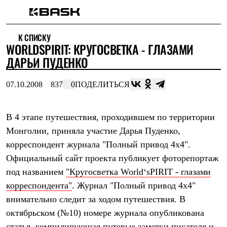
Каталог
К СПИСКУ
Интернет-магазин
WORLDSPIRIT: КРУГОСВЕТКА - ГЛАЗАМИ
Мужская одежда
Утепленная пухом
ДАРЬИ ПУДЕНКО
Куртки
Брюки
07.10.2008
837
0
ПОДЕЛИТЬСЯ
Жилеты
Комбинезоны
Утепленная синтетикой
Куртки
В 4 этапе путешествия, проходившем по территории
Брюки
Монголии, приняла участие Дарья Пуденко,
Штормовая одежда
корреспондент журнала "Полный привод 4x4".
Куртки
Брюки
Официальный сайт проекта публикует фоторепортаж
Софтшелл одежда
под названием
"Кругосветка World‘sPIRIT - глазами
Куртки
Брюки
корреспондента"
. Журнал "Полный привод 4x4"
Флисовая одежда
внимательно следит за ходом путешествия. В
Куртки
Брюки
октябрьском (№10) номере журнала опубликована
Жилеты
статья, компилирующая путевые заметки писателя и