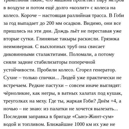
Термобелье
в воздухе и потом ещё долго «козлит» с колеса на
Теплое термобелье
Среднее термобелье
колесо. Короче – настоящая раллийная трасса. В Гоби
Легкое термобелье
за год выпадает до 200 мм осадков. Видимо, они все
Лёгкая одежда
Футболки
пришлись на эти дни. Дождь льёт не переставая уже
Рубашки
вторые сутки. Глиняные такыры раскисли. Грязюка
Толстовки
Брюки
неимоверная. С выхлопных труб она свисает
Шорты
диковинными сталактитами. Поломали, а потому
Женская одежда
сняли задние стабилизаторы поперечной
Утепленная пухом
Куртки
устойчивости. Пробили колесо. Сгорел генератор.
Брюки
Сухие – только спички... Людей уже практически не
Жилеты
Утепленная синтетикой
встречаем. Редкие пастухи – совсем иначе выглядят:
Куртки
чёрноликие, как негры, в ватных халатах под кушак,
Брюки
треуголках на меху. Где ты, жаркая Гоби? Днём +4, а
Штормовая одежда
Куртки
ночью – не знаю: из палатки не хочется вылезать...
Софтшелл одежда
Последняя заправка в бригаде «Сынэ-Жинт-сум»
Куртки
Брюки
водой и топливом. Ближайшие 1000 км их уже не
Лёгкая одежда