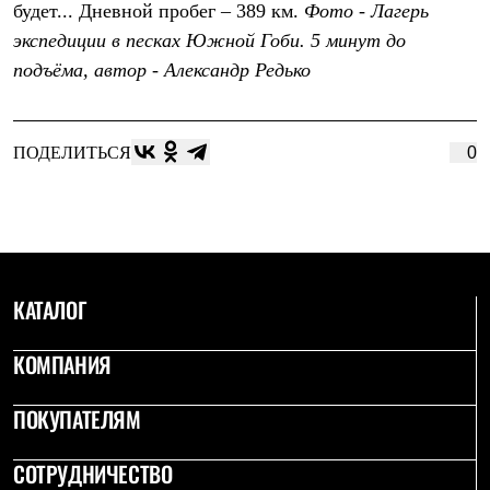
будет... Дневной пробег – 389 км.
Фото - Лагерь
Рубашки
Футболки
экспедиции в песках Южной Гоби. 5 минут до
Толстовки
подъёма, автор - Александр Редько
Брюки
Термобелье
Теплое термобелье
Среднее термобелье
ПОДЕЛИТЬСЯ
0
Легкое термобелье
Флисовая одежда
Куртки
Брюки
Детская одежда
Утепленная пухом
Комбинезоны
КАТАЛОГ
Куртки
Брюки
Утепленная синтетикой
КОМПАНИЯ
Комбинезоны
Куртки
Брюки
ПОКУПАТЕЛЯМ
Лёгкая одежда
Футболки
СОТРУДНИЧЕСТВО
Толстовки