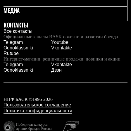
Брюки
Софтшелл одежда
МЕДИА
Куртки
Флисовая одежда
КОНТАКТЫ
Куртки
Брюки
Все контакты
Жилеты
Официальные каналы BASK о жизни и развитии бренда
Комбинезоны
Telegram
Youtube
Термобелье
Odnoklassniki
Vkontakte
Комплект термобелья
Rutube
Снаряжение
Интернет-магазин, розничные продажи: новинки и акции
Палатки и тенты
Telegram
Vkontakte
Палатки
Odnoklassniki
Дзэн
Тенты
Аксессуары для палаток
Рюкзаки
Экспедиционные
Легкоходные
НПФ БАСК ©1996-2026
Альпинистские
Пользовательское соглашение
Городские
Политика конфиденциальности
Аксессуары для рюкзаков
Спальные мешки
Пуховые
Победитель конкурса
Комбинированные
лучших брендов России