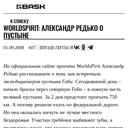
Каталог
К СПИСКУ
Интернет-магазин
WORLDSPIRIT: АЛЕКСАНДР РЕДЬКО О
Мужская одежда
Утепленная пухом
ПУСТЫНЕ
Куртки
Брюки
01.09.2008
607
0
ПОДЕЛИТЬСЯ
Жилеты
Комбинезоны
Утепленная синтетикой
Куртки
На официальном сайте проекта WorldsPirit Александр
Брюки
Редько рассказывает о том, как встретила
Штормовая одежда
экспедиционеров пустыня Гоби:
Сегодняшний день –
Куртки
Брюки
начало броска через северную Гоби – в южную часть
Софтшелл одежда
великой пустыни. За 2 дня предстоит проехать 750
Куртки
Брюки
км. А потому решили ехать по федеральной дороге.
Флисовая одежда
Но она оказалась ничуть не лучше местного
Куртки
Брюки
бездорожья. Участки гребёнки выбивают зубы, а
Жилеты
трамплины такие, что машина пролетает пару метров