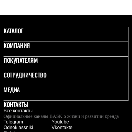
Тапочки
Чуни
Уход за обувью
Аксессуары
Головные уборы
Шапки
КАТАЛОГ
Балаклавы и маски
Кепки и бейсболки
КОМПАНИЯ
Повязки
Шарфы
Панамы
ПОКУПАТЕЛЯМ
Перчатки и рукавицы
Перчатки
СОТРУДНИЧЕСТВО
Рукавицы
Носки
Полезные аксессуары
МЕДИА
Брелки
Ремни
Шевроны
КОНТАКТЫ
Опушки
Все контакты
Термоковрики
Официальные каналы BASK о жизни и развитии бренда
Уход за одеждой
Telegram
Youtube
В Арктику
Odnoklassniki
Vkontakte
Коллекции