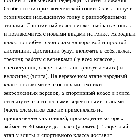
России и Московская Федерация Ориентирования.
Термобелье
Особенности приключенческой гонки:
Элита
получит
Теплое термобелье
Среднее термобелье
технически насыщенную гонку с разнообразными
Легкое термобелье
этапами.
Спортивный
класс сможет набраться опыта
Лёгкая одежда
Футболки
и познакомится с новыми видами на гонке.
Народный
Рубашки
класс попробует свои силы на короткой и простой
Толстовки
Брюки
дистанции. Дистанции будут включать в себя лыжи,
Шорты
трекинг, работу с веревками ( у всех классов)
Женская одежда
снегоступинг, секретные этапы (спорт и элита) и
Утепленная пухом
Куртки
велосипед (элита). На веревочном этапе народный
Брюки
класс познакомится с основами техники
Жилеты
Утепленная синтетикой
закрепленных веревок, а спортивный класс и элита
Куртки
столкнутся с интересными веревочными этапами
Брюки
Штормовая одежда
(часть элементов еще не применялась на
Куртки
приключенческих гонках), прохождение которых
Софтшелл одежда
займет от 30 минут до 1 часа (у элиты). Секретный
Куртки
Брюки
этап у элиты и спортивного класса доставит
Лёгкая одежда