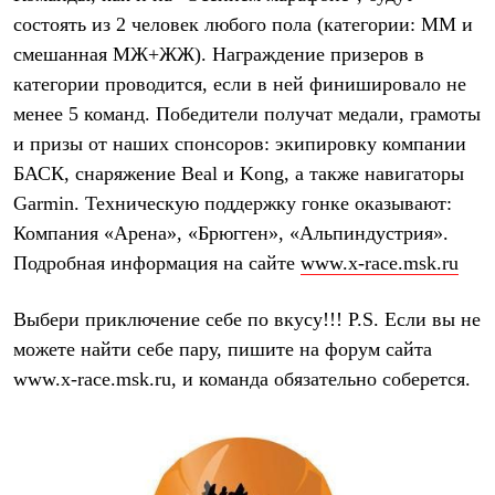
Брюки
состоять из 2 человек любого пола (категории: ММ и
Софтшелл одежда
Куртки
смешанная МЖ+ЖЖ). Награждение призеров в
Флисовая одежда
категории проводится, если в ней финишировало не
Куртки
Брюки
менее 5 команд. Победители получат медали, грамоты
Жилеты
и призы от наших спонсоров: экипировку компании
Комбинезоны
БАСК
, снаряжение
Beal
и
Kong
, а также навигаторы
Термобелье
Комплект термобелья
Garmin
. Техническую поддержку гонке оказывают:
Снаряжение
Компания «Арена», «Брюгген», «Альпиндустрия».
Палатки и тенты
Палатки
Подробная информация на сайте
www.x-race.msk.ru
Тенты
Аксессуары для палаток
Выбери приключение себе по вкусу!!! P.S. Если вы не
Рюкзаки
Экспедиционные
можете найти себе пару, пишите на форум сайта
Легкоходные
www.x-race.msk.ru, и команда обязательно соберется.
Альпинистские
Городские
Аксессуары для рюкзаков
Спальные мешки
Пуховые
Комбинированные