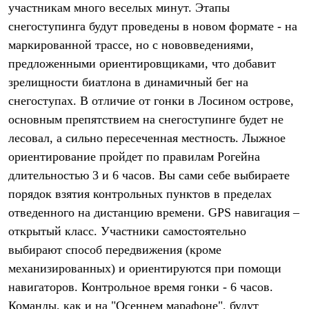
участникам много веселых минут. Этапы
Рубашки
Футболки
снегоступинга будут проведены в новом формате - на
Толстовки
маркированной трассе, но с нововведениями,
Брюки
предложенными ориентировщиками, что добавит
Термобелье
Теплое термобелье
зрелищности биатлона в динамичный бег на
Среднее термобелье
снегоступах. В отличие от гонки в Лосином острове,
Легкое термобелье
Флисовая одежда
основным препятствием на снегоступинге будет не
Куртки
лесовал, а сильно пересеченная местность. Лыжное
Брюки
Детская одежда
ориентирование пройдет по правилам Рогейна
Утепленная пухом
длительностью 3 и 6 часов. Вы сами себе выбираете
Комбинезоны
порядок взятия контрольных пунктов в пределах
Куртки
Брюки
отведенного на дистанцию времени. GPS навигация –
Утепленная синтетикой
открытый класс. Участники самостоятельно
Комбинезоны
Куртки
выбирают способ передвижения (кроме
Брюки
механизированных) и ориентируются при помощи
Лёгкая одежда
Футболки
навигаторов. Контрольное время гонки - 6 часов.
Толстовки
Команды, как и на "Осеннем марафоне", будут