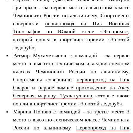
Брюки
Софтшелл одежда
Григорьев – за первое место в высотном классе
Куртки
Чемпионата России по альпинизму. Спортсмены
Флисовая одежда
совершили
первопроход на Пик Военных
Куртки
Брюки
Топографов по Южной стене «Экспромт»
,
Жилеты
который вошел в шорт-лист премии «Золотой
Комбинезоны
Термобелье
ледоруб»;
Комплект термобелья
Ратмир Мухаметзянов с командой – за первое
Снаряжение
место в высотно-техническом и ледово-снежном
Палатки и тенты
Палатки
классах Чемпионата России по альпинизму.
Тенты
Спортсмены совершили
первопроход на Пик
Аксессуары для палаток
Рюкзаки
Сварог
и
первое зимнее прохождение на Аксу
Экспедиционные
Северная, маршрут Тухватуллина
, которые также
Легкоходные
Альпинистские
вошли в шорт-лист премии «Золотой ледоруб».
Городские
Марина Попова с командой - за третье место
3
Аксессуары для рюкзаков
место в высотно-техническом классе Чемпионата
Спальные мешки
Пуховые
России по альпинизму.
Первопроход на Пик
Комбинированные