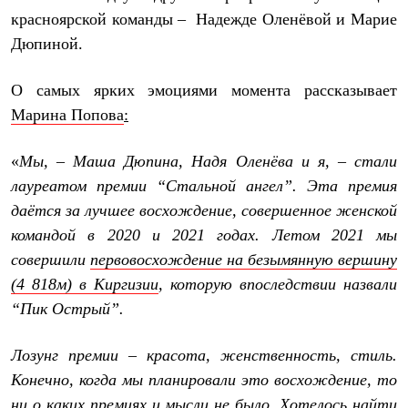
Термобелье
красноярской команды – Надежде Оленёвой и Марие
Теплое термобелье
Среднее термобелье
Дюпиной.
Легкое термобелье
Лёгкая одежда
О самых ярких эмоциями момента рассказывает
Футболки
Рубашки
Марина Попова
:
Толстовки
Брюки
«
Мы, –
Маша Дюпина, Надя Оленёва и я, – стали
Шорты
Женская одежда
лауреатом премии “Стальной ангел”. Эта премия
Утепленная пухом
даётся за лучшее восхождение, совершенное женской
Куртки
Брюки
командой в 2020 и 2021 годах. Летом 2021 мы
Жилеты
совершили
первовосхождение на безымянную вершину
Утепленная синтетикой
(4 818м) в Киргизии
, которую впоследствии назвали
Куртки
Брюки
“Пик Острый”.
Штормовая одежда
Куртки
Софтшелл одежда
Лозунг премии – красота, женственность, стиль.
Куртки
Конечно, когда мы планировали это восхождение, то
Брюки
ни о каких премиях и мысли не было. Хотелось найти
Лёгкая одежда