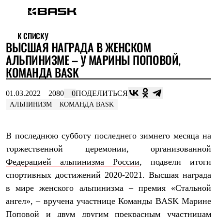
Каталог
К СПИСКУ
Интернет-магазин
ВЫСШАЯ НАГРАДА В ЖЕНСКОМ
Мужская одежда
Утепленная пухом
АЛЬПИНИЗМЕ – У МАРИНЫ ПОПОВОЙ,
Куртки
КОМАНДА BASK
Брюки
Жилеты
Комбинезоны
01.03.2022
2080
0
ПОДЕЛИТЬСЯ
Утепленная синтетикой
АЛЬПИНИЗМ
КОМАНДА BASK
Куртки
Брюки
Штормовая одежда
В последнюю субботу последнего зимнего месяца на
Куртки
Брюки
торжественной церемонии, организованной
Софтшелл одежда
Федерацией альпинизма России
, подвели итоги
Куртки
спортивных достижений 2020-2021. Высшая награда
Брюки
Флисовая одежда
в мире женского альпинизма – премия «Стальной
Куртки
ангел», – вручена участнице Команды BASK Марине
Брюки
Жилеты
Поповой и двум другим прекрасным участницам