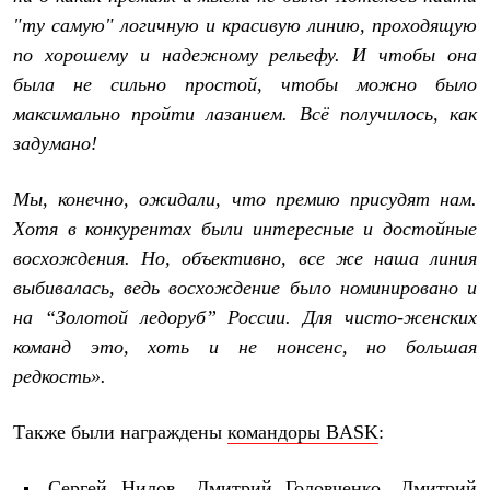
Рубашки
"ту самую" логичную и красивую линию, проходящую
Футболки
по хорошему и надежному рельефу. И чтобы она
Толстовки
Брюки
была не сильно простой, чтобы можно было
Термобелье
максимально пройти лазанием. Всё получилось, как
Теплое термобелье
Среднее термобелье
задумано!
Легкое термобелье
Флисовая одежда
Мы, конечно, ожидали, что премию присудят нам.
Куртки
Брюки
Хотя в конкурентах были интересные и достойные
Детская одежда
восхождения. Но, объективно, все же наша линия
Утепленная пухом
выбивалась, ведь восхождение было номинировано и
Комбинезоны
Куртки
на “Золотой ледоруб” России. Для чисто-женских
Брюки
команд это, хоть и не нонсенс, но большая
Утепленная синтетикой
Комбинезоны
редкость».
Куртки
Брюки
Также были награждены
командоры BASK
:
Лёгкая одежда
Футболки
Толстовки
Сергей Нилов, Дмитрий Головченко, Дмитрий