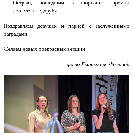
Острый
, вошедший в шорт-лист премии
С синтетическим утеплителем
Аксессуары для спальников
«Золотой ледоруб».
Сумки и баулы
Баулы
Поздравляем девушек и парней с заслуженными
Кошельки
Сумки
наградами!
Гермомешки
Полезные аксессуары
Желаем новых прекрасных вершин!
Книги
Еда
Коврики
фото Екатерины Фоминой
Обувь
Женская обувь
Сапоги
Ботинки
Мужская обувь
Ботинки
Кроссовки
Сапоги
Гамаши и бахилы
Гамаши
Бахилы
Тапочки и чуни