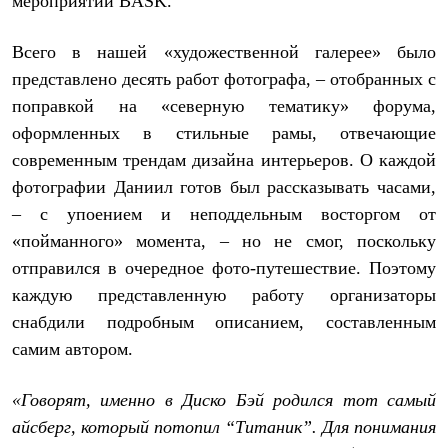
мероприятии BASK.
Рубашки
Футболки
Всего в нашей «художественной галерее» было
Толстовки
Брюки
представлено десять работ фотографа, – отобранных с
Термобелье
поправкой на «северную тематику» форума,
Теплое термобелье
Среднее термобелье
оформленных в стильные рамы, отвечающие
Легкое термобелье
современным трендам дизайна интерьеров. О каждой
Флисовая одежда
фотографии Даниил готов был рассказывать часами,
Куртки
Брюки
– с упоением и неподдельным восторгом от
Детская одежда
«пойманного» момента, – но не смог, поскольку
Утепленная пухом
Комбинезоны
отправился в очередное фото-путешествие. Поэтому
Куртки
каждую представленную работу организаторы
Брюки
Утепленная синтетикой
снабдили подробным описанием, составленным
Комбинезоны
самим автором.
Куртки
Брюки
Лёгкая одежда
«Говорят, именно в Диско Бэй родился тот самый
Футболки
айсберг, который потопил “Титаник”. Для понимания
Толстовки