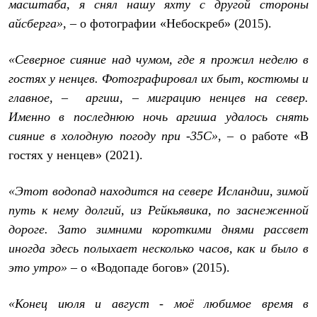
Брюки
масштаба, я снял нашу яхту с другой стороны
Софтшелл одежда
айсберга»
, – о фотографии «Небоскреб» (2015).
Куртки
Флисовая одежда
Куртки
«Северное сияние над чумом, где я прожил неделю в
Брюки
гостях у ненцев. Фотографировал их быт, костюмы и
Жилеты
главное, – аргиш, – миграцию ненцев на север.
Комбинезоны
Термобелье
Именно в последнюю ночь аргиша удалось снять
Комплект термобелья
сияние в холодную погоду при -35С»
, – о работе «В
Снаряжение
Палатки и тенты
гостях у ненцев» (2021).
Палатки
Тенты
«Этот водопад находится на севере Исландии, зимой
Аксессуары для палаток
Рюкзаки
путь к нему долгий, из Рейкьявика, по заснеженной
Экспедиционные
дороге. Зато зимними короткими днями рассвет
Легкоходные
Альпинистские
иногда здесь полыхает несколько часов, как и было в
Городские
это утро» –
о «Водопаде богов» (2015).
Аксессуары для рюкзаков
Спальные мешки
Пуховые
«Конец июля и август - моё любимое время в
Комбинированные