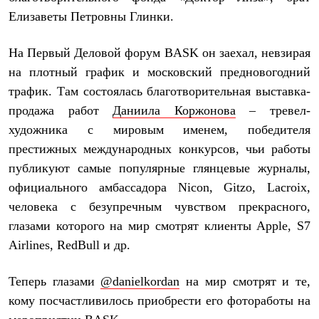
Термобелье
Елизаветы Петровны Глинки.
Теплое термобелье
Среднее термобелье
Легкое термобелье
На Первый Деловой форум BASK он заехал, невзирая
Лёгкая одежда
на плотный график и московский предновогодний
Футболки
Рубашки
трафик. Там состоялась благотворительная выставка-
Толстовки
продажа работ
Даниила Коржонова
– тревел-
Брюки
Шорты
художника с мировым именем, победителя
Женская одежда
престижных международных конкурсов, чьи работы
Утепленная пухом
публикуют самые популярные глянцевые журналы,
Куртки
Брюки
официального амбассадора Nicon, Gitzo, Lacroix,
Жилеты
человека с безупречным чувством прекрасного,
Утепленная синтетикой
Куртки
глазами которого на мир смотрят клиенты Apple, S7
Брюки
Airlines, RedBull и др.
Штормовая одежда
Куртки
Софтшелл одежда
Теперь глазами
@danielkordan
на мир смотрят и те,
Куртки
кому посчастливилось приобрести его фотоработы на
Брюки
Лёгкая одежда