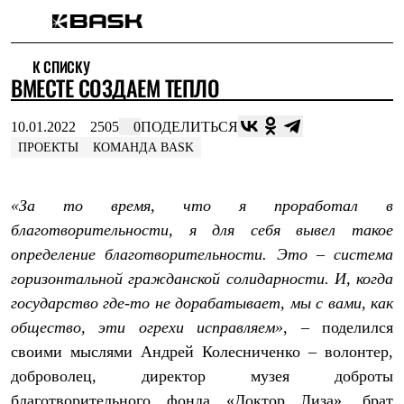
Каталог
К СПИСКУ
Интернет-магазин
ВМЕСТЕ СОЗДАЕМ ТЕПЛО
Мужская одежда
Утепленная пухом
Куртки
10.01.2022
2505
0
ПОДЕЛИТЬСЯ
Брюки
ПРОЕКТЫ
КОМАНДА BASK
Жилеты
Комбинезоны
Утепленная синтетикой
«За то время, что я проработал в
Куртки
Брюки
благотворительности, я для себя вывел такое
Штормовая одежда
определение благотворительности. Это – система
Куртки
Брюки
горизонтальной гражданской солидарности. И, когда
Софтшелл одежда
государство где-то не дорабатывает, мы с вами, как
Куртки
Брюки
общество, эти огрехи исправляем»
, – поделился
Флисовая одежда
своими мыслями Андрей Колесниченко – волонтер,
Куртки
доброволец, директор музея доброты
Брюки
Жилеты
благотворительного фонда «Доктор Лиза», брат