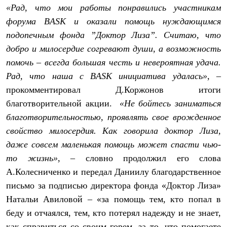
PEAK
«Рад, что мои работы понравились участникам
ЗА ПОЛЯРНЫМ КРУГОМ
форума
BASK
и оказали помощь нуждающимся
TREK
BASK kids
подопечным фонда ”Доктор Лиза”. Считаю, что
CITY
добро и милосердие согревают души, а возможность
BASK juno
помочь – всегда большая честь и невероятная удача.
ИДЁМ В ПОХОД
Дневник капитана
Рад, что наша с
BASK
инициатива удалась»
, –
Каталог дилеров
прокомментировал Д.Коржонов итоги
Компания
Баск сегодня
благотворительной акции.
«Не бойтесь заниматься
История
благотворительностью, проявлять свое врожденное
Отцы основатели
Производство
свойство милосердия. Как говорила доктор Лиза,
Баск в вашем городе
даже совсем маленькая помощь может спасти чью-
Контроль качества
то жизнь»
, – словно продолжил его слова
Технологии
Команда Баск
А.Колесниченко и передал Даниилу благодарственное
Сотрудничество
письмо за подписью директора фонда «Доктор Лиза»
Дилерам
Стать дилером
Натальи Авиловой – «за помощь тем, кто попал в
Корпоративным клиентам
беду и отчаялся, тем, кто потерял надежду и не знает,
Услуги
как справиться со своим горем, за то, что помогаете
Медиа