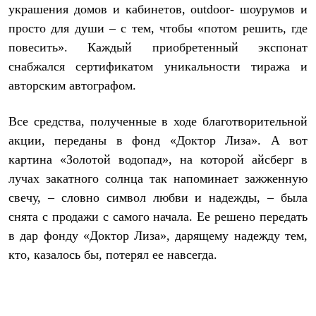
Тапочки
украшения домов и кабинетов, outdoor- шоурумов и
Чуни
просто для души – с тем, чтобы «потом решить, где
Уход за обувью
Аксессуары
повесить». Каждый приобретенный экспонат
Головные уборы
снабжался сертификатом уникальности тиража и
Шапки
Балаклавы и маски
авторским автографом.
Кепки и бейсболки
Повязки
Все средства, полученные в ходе благотворительной
Шарфы
Панамы
акции, переданы в фонд «Доктор Лиза». А вот
Перчатки и рукавицы
картина «Золотой водопад», на которой айсберг в
Перчатки
Рукавицы
лучах закатного солнца так напоминает зажженную
Носки
свечу, – словно символ любви и надежды, – была
Полезные аксессуары
Брелки
снята с продажи с самого начала. Ее решено передать
Ремни
в дар фонду «Доктор Лиза», дарящему надежду тем,
Шевроны
кто, казалось бы, потерял ее навсегда.
Опушки
Термоковрики
Уход за одеждой
В Арктику
Коллекции