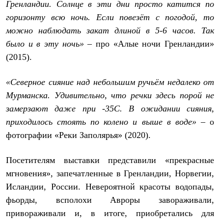
Гренландии. Солнце в эти дни просто катится по
С синтетическим утеплителем
Аксессуары для спальников
горизонту всю ночь. Если повезёт с погодой, то
Сумки и баулы
можно наблюдать закат длиной в 5-6 часов. Так
Баулы
было и в эту ночь» –
про «Алые ночи Гренландии»
Кошельки
Сумки
(2015).
Гермомешки
Полезные аксессуары
Книги
«Северное сияние над небольшим ручьём недалеко от
Еда
Мурманска. Удивительно, что речки здесь порой не
Коврики
замерзают даже при -35С. В ожидании сияния,
Обувь
Женская обувь
приходилось стоять по колено и выше в воде»
– о
Сапоги
фотографии «Реки Заполярья» (2020).
Ботинки
Мужская обувь
Ботинки
Посетителям выставки представили «прекрасные
Кроссовки
мгновения», запечатленные в Гренландии, Норвегии,
Сапоги
Гамаши и бахилы
Исландии, России. Невероятной красоты водопады,
Гамаши
фьорды, всполохи Авроры завораживали,
Бахилы
Тапочки и чуни
привораживали и, в итоге, приобретались для