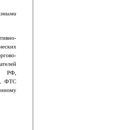
езными
тивно-
ческих
ргово-
ателей
и РФ,
Ф, ФТС
онному