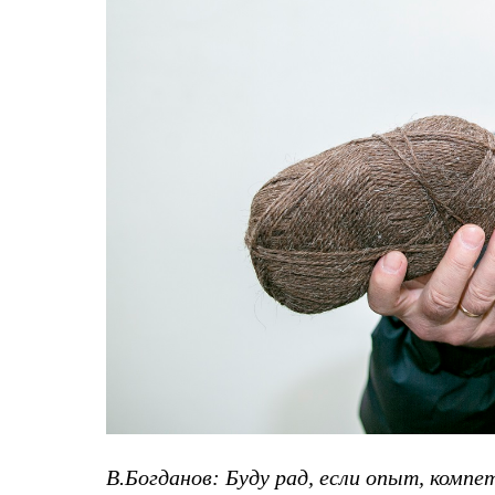
Услуги
Медиа
Где купить
В.Богданов:
Буду рад, если опыт, комп