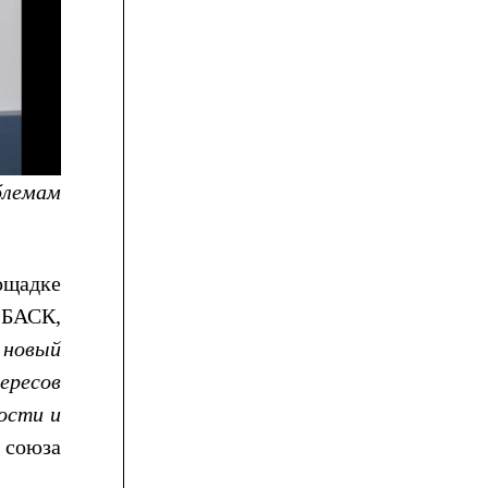
блемам
ощадке
 БАСК,
 новый
ересов
ости и
союза