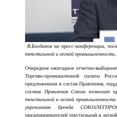
Брюки
Лёгкая одежда
Рубашки
Футболки
Толстовки
Брюки
Термобелье
Теплое термобелье
Среднее термобелье
Легкое термобелье
В.Богданов на пресс-конференции, по
Флисовая одежда
текстильной и легкой промышленности,
Куртки
Брюки
Детская одежда
Очередное ежегодное отчетно-выборное
Утепленная пухом
Комбинезоны
Торгово-промышленной палаты Росс
Куртки
предложенная в состав Правления, подд
Брюки
Утепленная синтетикой
состав Правления Союза позволит 
Комбинезоны
текстильной и легкой промышленности
Куртки
Брюки
укреплению бренда СОЮЗЛЕГПРО
Лёгкая одежда
предпринимателей текстильной и легко
Футболки