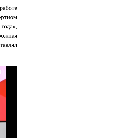
работе
ертном
года»,
рожная
ставлял