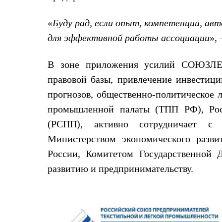
Толстовки
Брюки
«
Буду рад, если опыт, компетенции, а
Софтшелл одежда
Куртки
для эффективной работы ассоциации
»,
Флисовая одежда
Куртки
Брюки
В зоне приложения усилий СОЮЗЛЕГ
Жилеты
правовой базы, привлечение инвестиц
Комбинезоны
Термобелье
прогнозов, общественно-политическое л
Комплект термобелья
промышленной палаты (ТПП РФ), Рос
Снаряжение
Палатки и тенты
(РСПП), активно сотрудничает с
Палатки
Тенты
Министерством экономического разви
Аксессуары для палаток
России, Комитетом Государственной
Рюкзаки
Экспедиционные
развитию и предпринимательству.
Легкоходные
Альпинистские
Городские
Аксессуары для рюкзаков
Спальные мешки
Пуховые