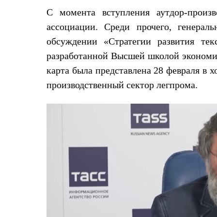
Жилеты
С момента вступления аутдор-произв
Термобелье
Теплое термобелье
ассоциации. Среди прочего, генера
Среднее термобелье
обсуждении «Стратегии развития те
Легкое термобелье
Лёгкая одежда
разработанной Высшей школой эконом
Футболки
карта была представлена 28 февраля в х
Рубашки
Толстовки
производственный сектор легпрома.
Брюки
Шорты
Женская одежда
Утепленная пухом
Куртки
Брюки
Жилеты
Утепленная синтетикой
Куртки
Брюки
Штормовая одежда
Куртки
Софтшелл одежда
Куртки