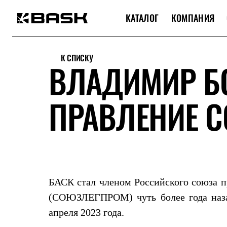
КАТАЛОГ
КОМПАНИЯ
Каталог
Интернет-магазин
К СПИСКУ
Мужская одежда
ВЛАДИМИР Б
Утепленная пухом
Куртки
Брюки
ПРАВЛЕНИЕ 
Жилеты
Комбинезоны
Утепленная синтетикой
Куртки
Брюки
Штормовая одежда
Куртки
Брюки
Софтшелл одежда
БАСК стал членом Российского союза 
Куртки
Брюки
(СОЮЗЛЕГПРОМ) чуть более года наз
Флисовая одежда
апреля 2023 года.
Куртки
Брюки