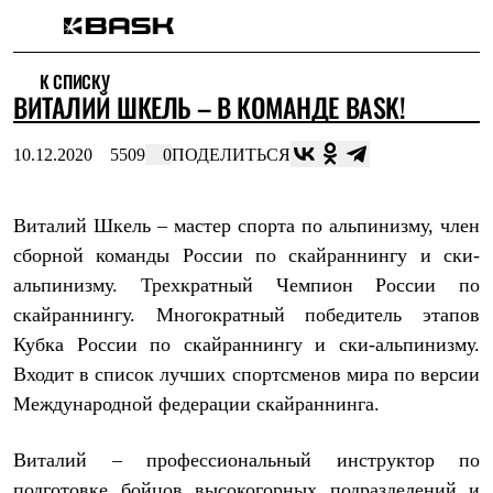
Каталог
К СПИСКУ
Интернет-магазин
ВИТАЛИЙ ШКЕЛЬ – В КОМАНДЕ BASK!
Мужская одежда
Утепленная пухом
Куртки
10.12.2020
5509
0
ПОДЕЛИТЬСЯ
Брюки
Жилеты
Комбинезоны
Виталий Шкель – мастер спорта по альпинизму, член
Утепленная синтетикой
Куртки
сборной команды России по скайраннингу и ски-
Брюки
альпинизму. Трехкратный Чемпион России по
Штормовая одежда
Куртки
скайраннингу. Многократный победитель этапов
Брюки
Кубка России по скайраннингу и ски-альпинизму.
Софтшелл одежда
Входит в список лучших спортсменов мира по версии
Куртки
Брюки
Международной федерации скайраннинга.
Флисовая одежда
Куртки
Виталий – профессиональный инструктор по
Брюки
Жилеты
подготовке бойцов высокогорных подразделений и