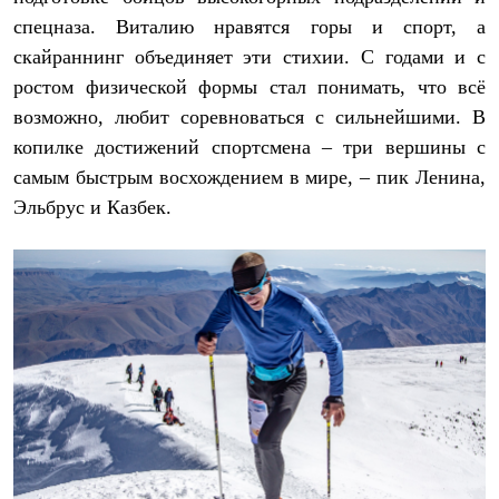
Термобелье
спецназа. Виталию нравятся горы и спорт, а
Теплое термобелье
Среднее термобелье
скайраннинг объединяет эти стихии. С годами и с
Легкое термобелье
ростом физической формы стал понимать, что всё
Лёгкая одежда
Футболки
возможно, любит соревноваться с сильнейшими. В
Рубашки
копилке достижений спортсмена – три вершины с
Толстовки
самым быстрым восхождением в мире, – пик Ленина,
Брюки
Шорты
Эльбрус и Казбек.
Женская одежда
Утепленная пухом
Куртки
Брюки
Жилеты
Утепленная синтетикой
Куртки
Брюки
Штормовая одежда
Куртки
Софтшелл одежда
Куртки
Брюки
Лёгкая одежда