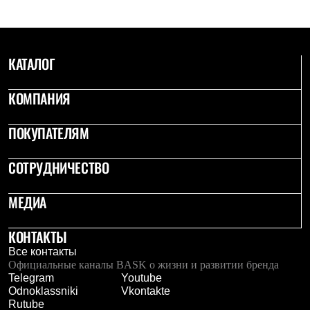
PEAK
ЗА ПОЛЯРНЫМ КРУГОМ
TREK
BASK kids
CITY
КАТАЛОГ
BASK juno
ИДЁМ В ПОХОД
КОМПАНИЯ
Дневник капитана
Каталог дилеров
Компания
ПОКУПАТЕЛЯМ
Баск сегодня
История
СОТРУДНИЧЕСТВО
Отцы основатели
Производство
Баск в вашем городе
МЕДИА
Контроль качества
Технологии
Команда Баск
КОНТАКТЫ
Сотрудничество
Все контакты
Дилерам
Официальные каналы BASK о жизни и развитии бренда
Стать дилером
Telegram
Youtube
Корпоративным клиентам
Odnoklassniki
Vkontakte
Услуги
Rutube
Медиа