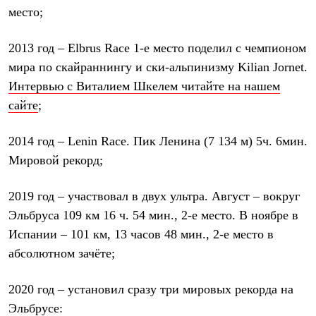
Брюки
место;
Софтшелл одежда
Куртки
Флисовая одежда
2013 год –
Elbrus Race 1-е место поделил с чемпионом
Куртки
мира по скайраннингу и ски-альпинизму Kilian Jornet.
Брюки
Жилеты
Интервью с Виталием Шкелем читайте на нашем
Комбинезоны
сайте
;
Термобелье
Комплект термобелья
Снаряжение
2014 год –
Lenin Race. Пик Ленина (7 134 м) 5ч. 6мин.
Палатки и тенты
Мировой рекорд;
Палатки
Тенты
Аксессуары для палаток
2019 год –
участвовал в двух ультра. Август – вокруг
Рюкзаки
Эльбруса 109 км 16 ч. 54 мин., 2-е место. В ноябре в
Экспедиционные
Легкоходные
Испании – 101 км, 13 часов 48 мин., 2-е место в
Альпинистские
абсолютном зачёте;
Городские
Аксессуары для рюкзаков
Спальные мешки
2020 год –
установил сразу три мировых рекорда на
Пуховые
Эльбрусе:
Комбинированные