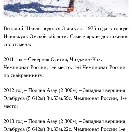
Рубашки
Футболки
Толстовки
Брюки
Термобелье
Виталий Шкель родился 3 августа 1975 года в городе
Теплое термобелье
Исилькуль Омской области. Самые яркие достижения
Среднее термобелье
спортсмена:
Легкое термобелье
Флисовая одежда
Куртки
2011 год –
Северная Осетия, Чизджин-Кох.
Брюки
Детская одежда
Чемпионат России, 1-e место. 1-й Чемпионат России
Утепленная пухом
по скайраннингу;
Комбинезоны
Куртки
Брюки
2012 год
– Поляна Азау (2 300м) – Западная вершина
Утепленная синтетикой
Эльбруса (5 642м) 3ч.53м.59с. Чемпионат России, 1-е
Комбинезоны
Куртки
место;
Брюки
Лёгкая одежда
2013 год
– Поляна Азау (2 300м) – Западная вершина
Футболки
Толстовки
Эльбруса (5 642м) 3ч.33м.22с. Чемпионат России 1-е