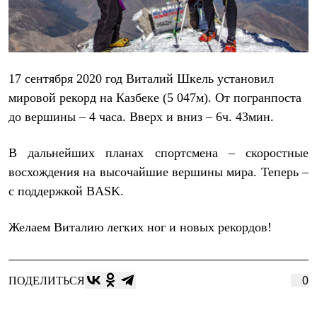
Тапочки
Чуни
Уход за обувью
Аксессуары
Головные уборы
Шапки
17 сентября
2020 год
Виталий Шкель установил
Балаклавы и маски
Кепки и бейсболки
мировой рекорд на Казбеке (5 047м). От погранпоста
Повязки
до вершины – 4 часа. Вверх и вниз – 6ч. 43мин.
Шарфы
Панамы
Перчатки и рукавицы
В дальнейших планах спортсмена – скоростные
Перчатки
восхождения на высочайшие вершины мира. Теперь –
Рукавицы
Носки
с поддержкой BASK.
Полезные аксессуары
Брелки
Желаем Виталию легких ног и новых рекордов!
Ремни
Шевроны
Опушки
Термоковрики
ПОДЕЛИТЬСЯ
0
Уход за одеждой
В Арктику
Коллекции