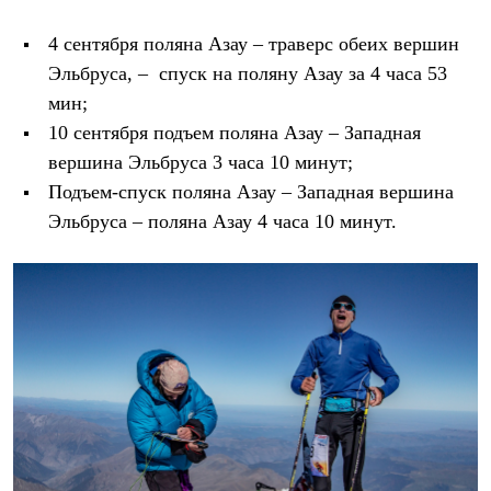
С синтетическим утеплителем
Аксессуары для спальников
4 сентября поляна Азау – траверс обеих вершин
Сумки и баулы
Эльбруса, – спуск на поляну Азау за 4 часа 53
Баулы
Кошельки
мин;
Сумки
10 сентября подъем поляна Азау – Западная
Гермомешки
Полезные аксессуары
вершина Эльбруса 3 часа 10 минут;
Книги
Подъем-спуск поляна Азау – Западная вершина
Еда
Эльбруса – поляна Азау 4 часа 10 минут.
Коврики
Обувь
Женская обувь
Сапоги
Ботинки
Мужская обувь
Ботинки
Кроссовки
Сапоги
Гамаши и бахилы
Гамаши
Бахилы
Тапочки и чуни