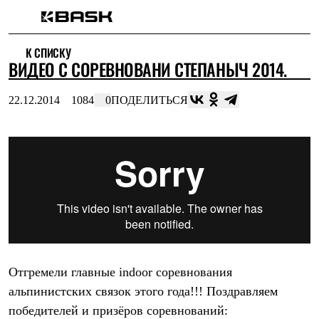
Каталог
К СПИСКУ
Интернет-магазин
ВИДЕО С СОРЕВНОВАНИ СТЕПАНЫЧ 2014.
Мужская одежда
Утепленная пухом
Куртки
22.12.2014
1084
0
ПОДЕЛИТЬСЯ
Брюки
Жилеты
Комбинезоны
Утепленная синтетикой
Куртки
Брюки
Штормовая одежда
Куртки
Брюки
Софтшелл одежда
Куртки
Брюки
Флисовая одежда
Отгремели главные indoor соревнования
Куртки
альпинистских связок этого года!!!
Поздравляем
Брюки
победителей и призёров соревнований:
Жилеты