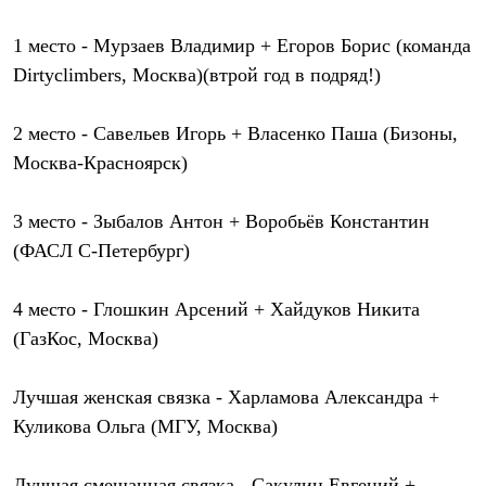
Термобелье
Теплое термобелье
1 место
- Мурзаев Владимир + Егоров Борис (команда
Среднее термобелье
Легкое термобелье
Dirtyclimbers, Москва)(втрой год в подряд!)
Лёгкая одежда
Футболки
Рубашки
2 место
- Савельев Игорь + Власенко Паша (Бизоны,
Толстовки
Москва-Красноярск)
Брюки
Шорты
Женская одежда
3 место
- Зыбалов Антон + Воробьёв Константин
Утепленная пухом
(ФАСЛ С-Петербург)
Куртки
Брюки
Жилеты
4 место
- Глошкин Арсений + Хайдуков Никита
Утепленная синтетикой
(ГазКос, Москва)
Куртки
Брюки
Штормовая одежда
Лучшая женская связка
- Харламова Александра +
Куртки
Софтшелл одежда
Куликова Ольга (МГУ, Москва)
Куртки
Брюки
Лёгкая одежда
Лучшая смешанная связка
- Сакулин Евгений +