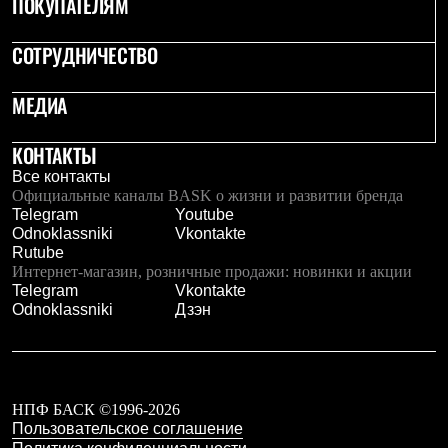
ПОКУПАТЕЛЯМ
Брюки
Софтшелл одежда
Куртки
СОТРУДНИЧЕСТВО
Флисовая одежда
Куртки
МЕДИА
Брюки
Жилеты
Комбинезоны
КОНТАКТЫ
Термобелье
Комплект термобелья
Все контакты
Снаряжение
Официальные каналы BASK о жизни и развитии бренда
Палатки и тенты
Telegram
Youtube
Палатки
Odnoklassniki
Vkontakte
Тенты
Rutube
Аксессуары для палаток
Интернет-магазин, розничные продажи: новинки и акции
Рюкзаки
Telegram
Vkontakte
Экспедиционные
Odnoklassniki
Дзэн
Легкоходные
Альпинистские
Городские
Аксессуары для рюкзаков
Спальные мешки
НПФ БАСК ©1996-2026
Пуховые
Пользовательское соглашение
Комбинированные