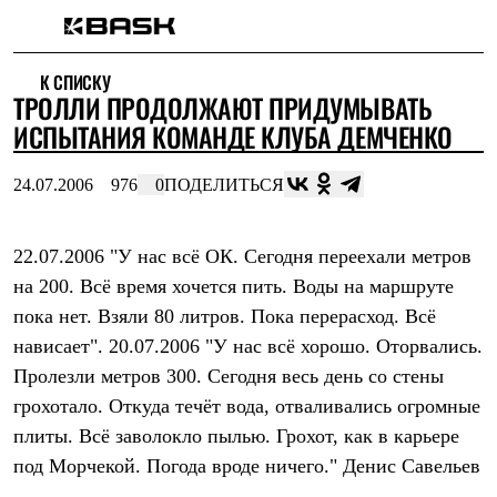
Каталог
К СПИСКУ
Интернет-магазин
ТРОЛЛИ ПРОДОЛЖАЮТ ПРИДУМЫВАТЬ
Мужская одежда
Утепленная пухом
ИСПЫТАНИЯ КОМАНДЕ КЛУБА ДЕМЧЕНКО
Куртки
Брюки
24.07.2006
976
0
ПОДЕЛИТЬСЯ
Жилеты
Комбинезоны
Утепленная синтетикой
Куртки
22.07.2006 "У нас всё ОК. Сегодня переехали метров
Брюки
на 200. Всё время хочется пить. Воды на маршруте
Штормовая одежда
пока нет. Взяли 80 литров. Пока перерасход. Всё
Куртки
Брюки
нависает". 20.07.2006 "У нас всё хорошо. Оторвались.
Софтшелл одежда
Пролезли метров 300. Сегодня весь день со стены
Куртки
Брюки
грохотало. Откуда течёт вода, отваливались огромные
Флисовая одежда
плиты. Всё заволокло пылью. Грохот, как в карьере
Куртки
Брюки
под Морчекой. Погода вроде ничего." Денис Савельев
Жилеты