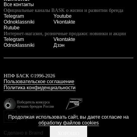
Все контакты
Рубашки
Официальные каналы BASK о жизни и развитии бренда
Футболки
Telegram
Youtube
Толстовки
Odnoklassniki
Vkontakte
Брюки
Rutube
Термобелье
Интернет-магазин, розничные продажи: новинки и акции
Теплое термобелье
Telegram
Vkontakte
Среднее термобелье
Odnoklassniki
Дзэн
Легкое термобелье
Флисовая одежда
Куртки
Брюки
Детская одежда
Утепленная пухом
НПФ БАСК ©1996-2026
Комбинезоны
Пользовательское соглашение
Куртки
Политика конфиденциальности
Брюки
Утепленная синтетикой
Победитель конкурса
Комбинезоны
лучших брендов России
Куртки
резидент технопарка
Брюки
Продолжая использовать сайт, вы даете согласие на
Калибр
Лёгкая одежда
обработку файлов cookies
Футболки
Толстовки
Сделано в Braind
ХОРОШО