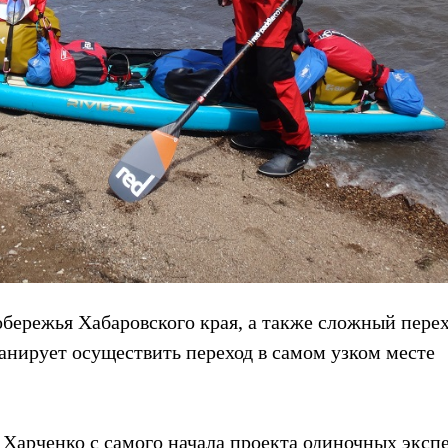
обережья Хабаровского края, а также сложный перех
анирует осуществить переход в самом узком месте
арченко с самого начала проекта одиночных эксп