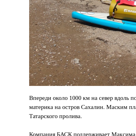
Брюки
Лёгкая одежда
Рубашки
Футболки
Толстовки
Брюки
Термобелье
Теплое термобелье
Среднее термобелье
Легкое термобелье
Флисовая одежда
Куртки
Брюки
Детская одежда
Утепленная пухом
Комбинезоны
Куртки
Впереди около 1000 км на север вдоль п
Брюки
Утепленная синтетикой
материка на остров Сахалин. Маским пл
Комбинезоны
Татарского пролива.
Куртки
Брюки
Лёгкая одежда
Футболки
Компания БАСК поддерживает Максима Х