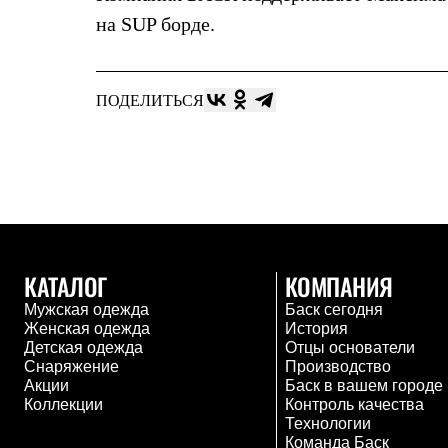
Толстовки
на SUP борде.
Брюки
Софтшелл одежда
Куртки
Флисовая одежда
ПОДЕЛИТЬСЯ
Куртки
Брюки
Жилеты
Комбинезоны
Термобелье
Комплект термобелья
Снаряжение
Палатки и тенты
Палатки
Тенты
КАТАЛОГ
КОМПАНИЯ
Аксессуары для палаток
Мужская одежда
Баск сегодня
Рюкзаки
Женская одежда
История
Экспедиционные
Детская одежда
Отцы основатели
Легкоходные
Снаряжение
Производство
Альпинистские
Акции
Баск в вашем городе
Городские
Коллекции
Контроль качества
Аксессуары для рюкзаков
Технологии
Спальные мешки
Команда Баск
Пуховые