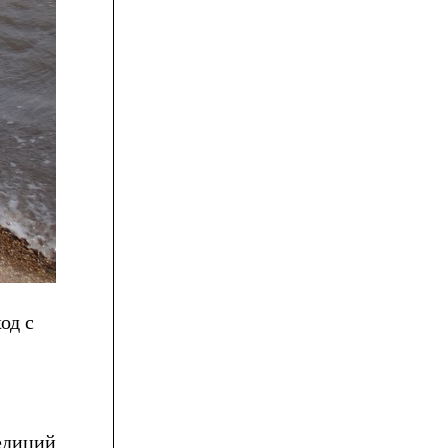
од с
едиций