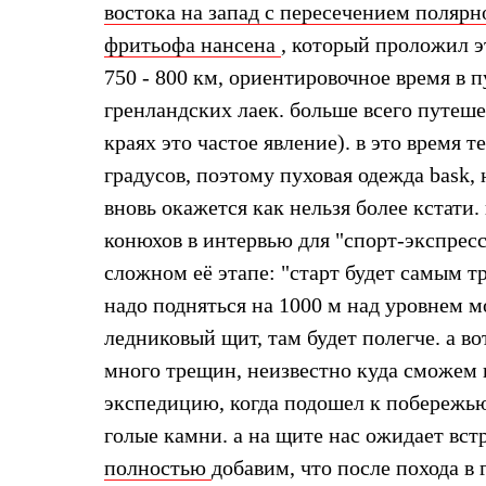
востока на запад с пересечением поляр
Жилеты
Термобелье
фритьофа нансена
, который проложил э
Теплое термобелье
750 - 800 км, ориентировочное время в п
Среднее термобелье
Легкое термобелье
гренландских лаек. больше всего путеше
Лёгкая одежда
Футболки
краях это частое явление). в это время 
Рубашки
градусов, поэтому пуховая одежда bask
Толстовки
Брюки
вновь окажется как нельзя более кстати.
Шорты
конюхов в интервью для "спорт-экспресс
Женская одежда
Утепленная пухом
сложном её этапе: "старт будет самым т
Куртки
Брюки
надо подняться на 1000 м над уровнем м
Жилеты
ледниковый щит, там будет полегче. а вот
Утепленная синтетикой
Куртки
много трещин, неизвестно куда сможем 
Брюки
экспедицию, когда подошел к побережью,
Штормовая одежда
Куртки
голые камни. а на щите нас ожидает вст
Софтшелл одежда
полностью
добавим, что после похода в
Куртки