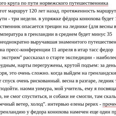
ного круга по пути норвежского путешественника
тот маршрут 120 лет назад. протяженность маршрут
ути - три недели. в упряжке фёдора конюхова будет 
ственник опасается трещин на леднике (для весны в
температура в гренландии в среднем будет минус 35
, неоднократно выручавшая знаменитого путешестве
 на пресс-конференции 11 апреля в итар тасс федор
 экстрим" рассказал о старте экспедиции - наиболе
рудным, нарты перегружены, крутой подъем: за день
оря, это очень сложно. когда выйдем на гренландск
 спуск очень рискованный. весна в разгаре, ледник 
подойти. наоми уимура, мой учитель, ему я посвящ
 не смог спуститься, и собаки не смогли, там скал
речный ветер, холод". интервью елены рерих -
проче
 гренландию у федора конюхова намечен еще один пр