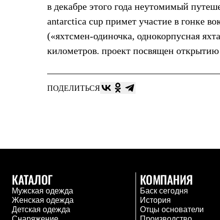
Брюки
в декабре этого года неутомимый путеш
Лёгкая одежда
Рубашки
antarctica cup примет участие в гонке во
Футболки
(«яхтсмен-одиночка, однокорпусная яхт
Толстовки
Брюки
километров. проект посвящен открытию 
Термобелье
Теплое термобелье
Среднее термобелье
Легкое термобелье
ПОДЕЛИТЬСЯ
Флисовая одежда
Куртки
Брюки
Детская одежда
Утепленная пухом
Комбинезоны
Куртки
Брюки
Утепленная синтетикой
КАТАЛОГ
КОМПАНИЯ
Комбинезоны
Куртки
Мужская одежда
Баск сегодня
Брюки
Женская одежда
История
Лёгкая одежда
Детская одежда
Отцы основатели
Футболки
Снаряжение
Производство