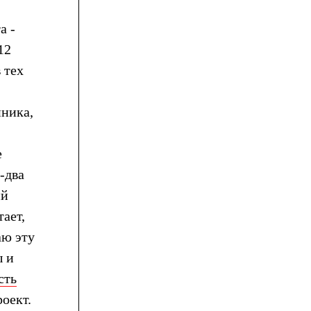
а -
12
 тех
нника,
е
-два
ий
тает,
аю эту
ы и
сть
оект.