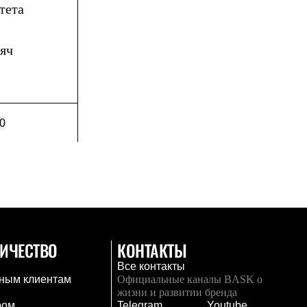
тета
сяч
0
ИЧЕСТВО
КОНТАКТЫ
Все контакты
ным клиентам
Официальные каналы BASK о
жизни и развитии бренда
ром
Telegram
Youtube