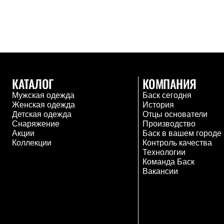
Комбинированные
С синтетическим утеплителем
Аксессуары для спальников
Сумки и баулы
Баулы
Кошельки
Сумки
Гермомешки
КАТАЛОГ
КОМПАНИЯ
Полезные аксессуары
Книги
Мужская одежда
Баск сегодня
Еда
Женская одежда
История
Коврики
Детская одежда
Отцы основатели
Обувь
Снаряжение
Производство
Женская обувь
Акции
Баск в вашем городе
Сапоги
Коллекции
Контроль качества
Ботинки
Технологии
Мужская обувь
Команда Баск
Ботинки
Вакансии
Кроссовки
Сапоги
Гамаши и бахилы
Гамаши
Бахилы