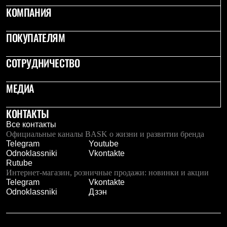
PEAK
КОМПАНИЯ
ЗА ПОЛЯРНЫМ КРУГОМ
TREK
BASK kids
ПОКУПАТЕЛЯМ
CITY
BASK juno
СОТРУДНИЧЕСТВО
ИДЁМ В ПОХОД
Дневник капитана
Каталог дилеров
МЕДИА
Компания
Баск сегодня
КОНТАКТЫ
История
Отцы основатели
Все контакты
Производство
Официальные каналы BASK о жизни и развитии бренда
Баск в вашем городе
Telegram
Youtube
Контроль качества
Odnoklassniki
Vkontakte
Технологии
Rutube
Команда Баск
Интернет-магазин, розничные продажи: новинки и акции
Сотрудничество
Telegram
Vkontakte
Дилерам
Odnoklassniki
Дзэн
Стать дилером
Корпоративным клиентам
Услуги
Медиа