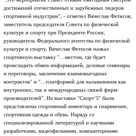
Термобелье
достижений отечественных и зарубежных лидеров
Теплое термобелье
Среднее термобелье
спортивной индустрии", - отметил Вячеслав Фетисов,
Легкое термобелье
заместитель председателя Совета по физической
Лёгкая одежда
Футболки
культуре и спорту при Президенте России,
Рубашки
руководитель Федерального агентства по физической
Толстовки
Брюки
культуре и спорту. Вячеслав Фетисов назвал
Шорты
спортивную выставку "…местом, где будет
Женская одежда
происходить обмен информацией, деловые семинары
Утепленная пухом
Куртки
и переговоры, заключение взаимовыгодных
Брюки
контрактов" и "…платформой для налаживания как
Жилеты
Утепленная синтетикой
внутренних, так и международных связей фирм-
Куртки
производителей". На выставке "Спорт‘5" были
Брюки
представлены спортивный инвентарь и снаряжение,
Штормовая одежда
Куртки
спортивная одежда и обувь. Наряду со
Софтшелл одежда
специализированной литературой и научными
Куртки
Брюки
разработками, видеофильмами, компьютерными
Лёгкая одежда