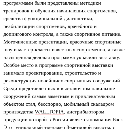
программами были представлены методики
Рубашки
Футболки
тренировок и обучения начинающих спортсменов,
Толстовки
средства функциональной диагностики,
Брюки
реабилитации спортсменов, врачебного и
Термобелье
Теплое термобелье
допингового контроля, а также спортивное питание.
Среднее термобелье
Могочиленные презентации, красочные спортивные
Легкое термобелье
Флисовая одежда
шоу и мастер-классы известных спортсменов, а также
Куртки
насыщенная деловая программа украсили выставку.
Брюки
Детская одежда
Особое место в программе спортивной выставки
Утепленная пухом
занимало проектирование, строительство и
Комбинезоны
реконструкция новейшиех спортивных сооружений.
Куртки
Брюки
Среди представленных в выставочном павильоне
Утепленная синтетикой
сооружений самым заметным и привлекательным
Комбинезоны
Куртки
объектом стал, бесспорно, мобильный скаладром
Брюки
производства
WALLTOPIA
, дистрибьютором
Лёгкая одежда
продукции которой в России является компания Баск.
Футболки
Толстовки
Этот уникальный тренажер 8-метровой высоты, с