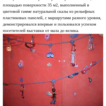
Брюки
площадью поверхности 35 м2, выполненный в
Софтшелл одежда
Куртки
цветовой гамме натуральной скалы из рельефных
Флисовая одежда
пластиковых панелей, с маршрутами разного уровня,
Куртки
Брюки
демонстрировался впервые и пользовался успехом
Жилеты
посетителей выставки от мала до велика.
Комбинезоны
Термобелье
Комплект термобелья
Снаряжение
Палатки и тенты
Палатки
Тенты
Аксессуары для палаток
Рюкзаки
Экспедиционные
Легкоходные
Альпинистские
Городские
Аксессуары для рюкзаков
Спальные мешки
Пуховые
Комбинированные