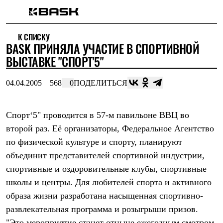
Каталог
К СПИСКУ
Интернет-магазин
BASK ПРИНЯЛА УЧАСТИЕ В СПОРТИВНОЙ
Мужская одежда
Утепленная пухом
ВЫСТАВКЕ "СПОРТ'5"
Куртки
Брюки
04.04.2005
568
0
ПОДЕЛИТЬСЯ
Жилеты
Комбинезоны
Утепленная синтетикой
Куртки
Спорт‘5" проводится в 57-м павильоне ВВЦ во
Брюки
второй раз. Её организаторы, Федеральное Агентство
Штормовая одежда
по физической культуре и спорту, планируют
Куртки
Брюки
объединит представителей спортивной индустрии,
Софтшелл одежда
спортивные и оздоровительные клубы, спортивные
Куртки
Брюки
школы и центры. Для любителей спорта и активного
Флисовая одежда
образа жизни разработана насыщенная спортивно-
Куртки
Брюки
развлекательная программа и розыгрыши призов.
Жилеты
"Это мероприятие станет отныне ежегодным смотром