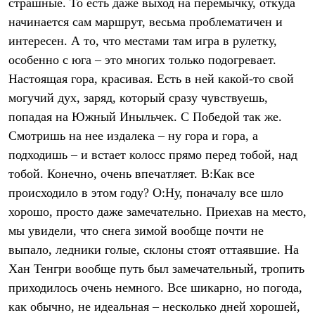
страшные. То есть даже выход на перемычку, откуда
С синтетическим утеплителем
начинается сам маршрут, весьма проблематичен и
Аксессуары для спальников
Сумки и баулы
интересен. А то, что местами там игра в рулетку,
Баулы
особенно с юга – это многих только подогревает.
Кошельки
Сумки
Настоящая гора, красивая. Есть в ней какой-то свой
Гермомешки
могучий дух, заряд, который сразу чувствуешь,
Полезные аксессуары
Книги
попадая на Южный Иныльчек. С Победой так же.
Еда
Смотришь на нее издалека – ну гора и гора, а
Коврики
подходишь – и встает колосс прямо перед тобой, над
Обувь
Женская обувь
тобой. Конечно, очень впечатляет. В:Как все
Сапоги
происходило в этом году? О:Ну, поначалу все шло
Ботинки
Мужская обувь
хорошо, просто даже замечательно. Приехав на место,
Ботинки
мы увидели, что снега зимой вообще почти не
Кроссовки
выпало, ледники голые, склоны стоят оттаявшие. На
Сапоги
Гамаши и бахилы
Хан Тенгри вообще путь был замечательный, тропить
Гамаши
приходилось очень немного. Все шикарно, но погода,
Бахилы
Тапочки и чуни
как обычно, не идеальная – несколько дней хорошей,