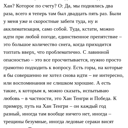
Брюки
Хан? Которое по счету? О: Да, мы поднялись два
Софтшелл одежда
Куртки
раза, всего я теперь там был двадцать пять раз. Были
Флисовая одежда
у меня уже и скоростные забеги туда, ну и
Куртки
Брюки
акклиматизация, само собой. Туда, кстати, можно
Жилеты
идти при любой погоде, единственное препятствие –
Комбинезоны
это большое количество снега, когда приходится
Термобелье
Комплект термобелья
топтать вверх, что проблематично. С лавинной
Снаряжение
опасностью – это все просчитывается, нужно просто
Палатки и тенты
Палатки
грамотно подходить к вопросу. Есть горы, на которые
Тенты
я бы совершенно не хотел снова идти – не интересно,
Аксессуары для палаток
или воспоминания не слишком хорошие. А есть
Рюкзаки
Экспедиционные
такие, к которым я, можно сказать, испытываю
Легкоходные
любовь – в частности, это Хан Тенгри и Победа. К
Альпинистские
Городские
примеру, путь на Хан Тенгри – он каждый год
Аксессуары для рюкзаков
разный, иногда там вообще ничего нет, иногда –
Спальные мешки
Пуховые
трещины безумные, иногда ледовые сераки висят
Комбинированные