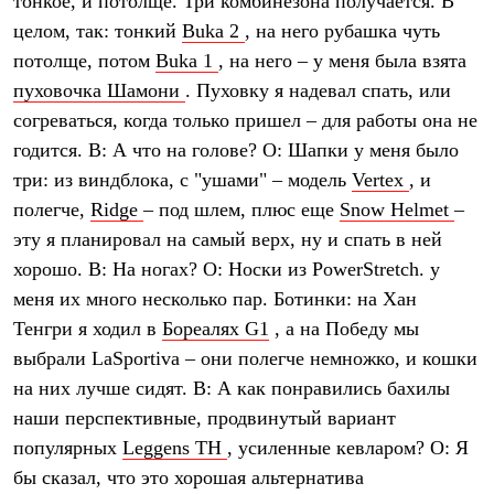
тонкое, и потолще. Три комбинезона получается. В
целом, так: тонкий
Buka 2
, на него рубашка чуть
потолще, потом
Buka 1
, на него – у меня была взята
пуховочка Шамони
. Пуховку я надевал спать, или
согреваться, когда только пришел – для работы она не
годится. В: А что на голове? О: Шапки у меня было
три: из виндблока, с "ушами" – модель
Vertex
, и
полегче,
Ridge
– под шлем, плюс еще
Snow Helmet
–
эту я планировал на самый верх, ну и спать в ней
хорошо. В: На ногах? О: Носки из PowerStretch. у
меня их много несколько пар. Ботинки: на Хан
Тенгри я ходил в
Бореалях G1
, а на Победу мы
выбрали LaSportiva – они полегче немножко, и кошки
на них лучше сидят. В: А как понравились бахилы
наши перспективные, продвинутый вариант
популярных
Leggens TH
, усиленные кевларом? О: Я
бы сказал, что это хорошая альтернатива