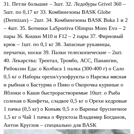
31. Петли большие – 3шт. 32. Ледобуры Grivel 360 –
5шт. по 0,17 кг 33. Комбинезоны BASK Globe
(Dermizax) – 2шт. 34. Комбинезоны BASK Buka 1 и 2
– 4шт. 35. Ботинки LaSportiva Olimpus Mons Evo – 2
пары 36. Кошки M10 и F12 – 2 пары 37. Фирновый
крюк – 1шт. по 0,1 кг 38. Запасные рукавицы,
перчатки, носки 39. Палки телескопические – 2шт.
40. Лекарства: Трентал, Тромбо, АСС, Панангин,
Рибоксин Еда: o Колбаса 1 палка (300-400 г) o Сало
0,5 кг o Наборы орехи/сухофрукты o Нарезка мясная
и рыбная o Бастурма o Пиво o Окорочка куриные o
Яблоки o Каши быстрорастворимые 10шт. o Рыба
соленая o Конфеты, сладкое 0,5 кг o Орехи кедровые
1 пачка (0,5 кг) o Коньяк 0,5 л o Варенье брусничное
1,5 кг o Чай 1 пачка o Фруктоза Владимир Богданов,
Антон Круглов – специально для BASK