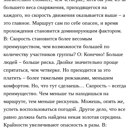
Термобелье
большего веса снаряжения, приходящегося на
Теплое термобелье
Среднее термобелье
каждого, но скорость движения оказывается выше – а
Легкое термобелье
это главное. Маршрут сам по себе опасен, и время
Лёгкая одежда
Футболки
прохождения становится доминирующим фактором.
Рубашки
В: Скорость становится более весомым
Толстовки
преимуществом, чем возможности большей по
Брюки
Шорты
количеству участников группы? О: Конечно! Больше
Женская одежда
людей – больше риска. Двойке значительно проще
Утепленная пухом
Куртки
спрятаться, чем четверке. Но приходится за это
Брюки
платить – более тяжелыми рюкзаками, меньшим
Жилеты
Утепленная синтетикой
комфортом. Но, что тут сделаешь… Скорость – всегда
Куртки
преимущество. Чем меньше ты находишься на
Брюки
маршруте, тем меньше рискуешь. Можешь, опять же,
Штормовая одежда
Куртки
успеть воспользоваться погодой. Другое дело, что все
Софтшелл одежда
равно должна быть найдена некая золотая середина.
Куртки
Брюки
Крайности увеличивают опасность в разы. В:
Лёгкая одежда