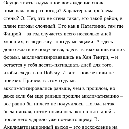
Осуществить задуманное восхождение снова
Рубашки
Футболки
помешала как раз погода? Характерная проблема
Толстовки
стены? О: Нет, это не стена такая, это такой район, в
Брюки
плане погоды сложный. Это как в Патагонии, там где
Термобелье
Теплое термобелье
Фицрой – за год случается всего несколько дней
Среднее термобелье
хороших, и люди ждут погоду месяцами. А здесь
Легкое термобелье
Флисовая одежда
долго ждать не получается, здесь ты выходишь на пик
Куртки
формы, акклиматизировавшись на Хан Тенгри, – и
Брюки
остается у тебя десять-пятнадцать дней для того,
Детская одежда
Утепленная пухом
чтобы сходить на Победу. И вот – повезет или не
Комбинезоны
повезет. Причем, в этом году мы
Куртки
Брюки
акклиматизировались раньше, чем в прошлом, но
Утепленная синтетикой
даже если бы еще раньше прошли акклиматизацию –
Комбинезоны
Куртки
все равно бы ничего не получилось. Погода и так
Брюки
была плохая, потом появилось окно в пять дней, а
Лёгкая одежда
после него ударило уже по-настоящему. В:
Футболки
Толстовки
Акклиматизационный выход – это восхождение на