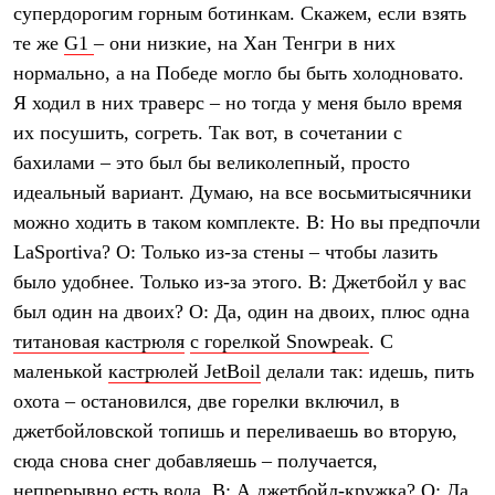
супердорогим горным ботинкам. Скажем, если взять
те же
G1
– они низкие, на Хан Тенгри в них
нормально, а на Победе могло бы быть холодновато.
Я ходил в них траверс – но тогда у меня было время
их посушить, согреть. Так вот, в сочетании с
бахилами – это был бы великолепный, просто
идеальный вариант. Думаю, на все восьмитысячники
можно ходить в таком комплекте. В: Но вы предпочли
LaSportiva? О: Только из-за стены – чтобы лазить
было удобнее. Только из-за этого. В: Джетбойл у вас
был один на двоих? О: Да, один на двоих, плюс одна
титановая кастрюля
с горелкой Snowpeak
. C
маленькой
кастрюлей JetBoil
делали так: идешь, пить
охота – остановился, две горелки включил, в
джетбойловской топишь и переливаешь во вторую,
сюда снова снег добавляешь – получается,
непрерывно есть вода. В: А
джетбойл-кружка
? О: Да,