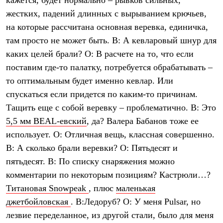
кажется, будет нормально – рывков сильных,
жестких, падений длинных с вырыванием крючьев,
на которые рассчитана основная веревка, единичка,
там просто не может быть. В: А кевларовый шнур для
каких целей брали? О: В расчете на то, что если
поставим где-то палатку, потребуется обрабатывать –
то оптимальным будет именно кевлар. Или
спускаться если придется по каким-то причинам.
Тащить еще с собой веревку – проблематично. В: Это
5,5 мм BEAL-евский
, да? Валера Бабанов тоже ее
использует. О: Отличная вещь, классная совершенно.
В: А сколько брали веревки? О: Пятьдесят и
пятьдесят. В: По списку снаряжения можно
комментарии по некоторым позициям? Кастрюли…?
Титановая Snowpeak
, плюс
маленькая
джетбойловская
. В:Ледоруб? О: У меня Pulsar, но
лезвие переделанное, из другой стали, было для меня