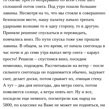
PEAK
сплошной поток снега. Под утро пошли большие
ЗА ПОЛЯРНЫМ КРУГОМ
TREK
лавины. Несмотря на то, что мы стояли в совершенно
BASK kids
безопасном месте, нашу палатку начало трепать
CITY
BASK juno
ударными волнами то в одну сторону, то в другую.
ИДЁМ В ПОХОД
Приняли решение спускаться и пережидать,
Дневник капитана
помчались вниз. По пути спуска тоже уже прошли
Каталог дилеров
Компания
лавины. В общем, за это время, от начала снегопада в
Баск сегодня
час ночи и до семи утра выпал метр снега – караул
История
Отцы основатели
просто! Решили – спустимся вниз, посидим
Производство
немножко, подождем. Рассчитывали на ветер – после
Баск в вашем городе
Контроль качества
сильного снегопада он поднимается обычно, задувает
Технологии
снег, делает доски, потом срывает их, очищая стену.
Команда Баск
А тут – два дня непогоды, два метра снега, потом
Сотрудничество
Дилерам
появляется солнце, а ветра опять нет. Ну и все,
Стать дилером
посидели еще немного, посмотрели как народ на
Корпоративным клиентам
Услуги
5800, по классике на Важе не может ни подняться, ни
Медиа