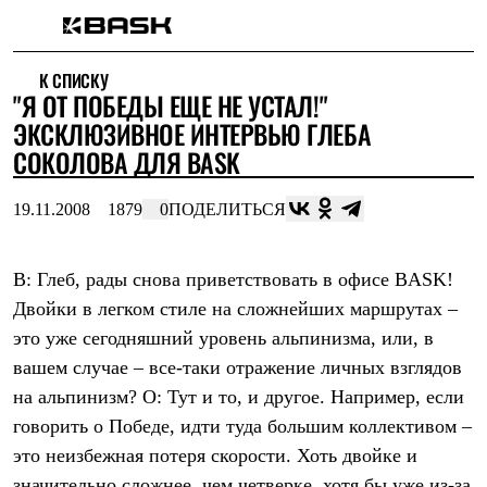
Каталог
К СПИСКУ
Интернет-магазин
"Я ОТ ПОБЕДЫ ЕЩЕ НЕ УСТАЛ!"
Мужская одежда
Утепленная пухом
ЭКСКЛЮЗИВНОЕ ИНТЕРВЬЮ ГЛЕБА
Куртки
СОКОЛОВА ДЛЯ BASK
Брюки
Жилеты
Комбинезоны
19.11.2008
1879
0
ПОДЕЛИТЬСЯ
Утепленная синтетикой
Куртки
Брюки
В: Глеб, рады снова приветствовать в офисе BASK!
Штормовая одежда
Двойки в легком стиле на сложнейших маршрутах –
Куртки
Брюки
это уже сегодняшний уровень альпинизма, или, в
Софтшелл одежда
вашем случае – все-таки отражение личных взглядов
Куртки
Брюки
на альпинизм? О: Тут и то, и другое. Например, если
Флисовая одежда
говорить о Победе, идти туда большим коллективом –
Куртки
Брюки
это неизбежная потеря скорости. Хоть двойке и
Жилеты
значительно сложнее, чем четверке, хотя бы уже из-за