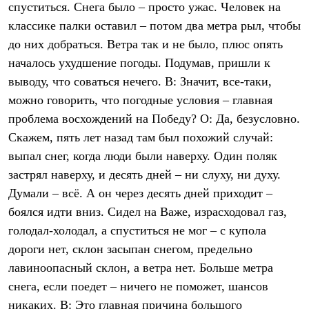
спуститься. Снега было – просто ужас. Человек на
Где купить
классике палки оставил – потом два метра рыл, чтобы
до них добраться. Ветра так и не было, плюс опять
началось ухудшение погоды. Подумав, пришли к
выводу, что соваться нечего. В: Значит, все-таки,
можно говорить, что погодные условия – главная
проблема восхождений на Победу? О: Да, безусловно.
Скажем, пять лет назад там был похожий случай:
выпал снег, когда люди были наверху. Один поляк
застрял наверху, и десять дней – ни слуху, ни духу.
Думали – всё. А он через десять дней приходит –
боялся идти вниз. Сидел на Важе, израсходовал газ,
голодал-холодал, а спуститься не мог – с купола
дороги нет, склон засыпан снегом, предельно
лавиноопасный склон, а ветра нет. Больше метра
снега, если поедет – ничего не поможет, шансов
никаких. В: Это главная причина большого