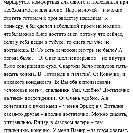
маршрутов, комфортная для одного и подходящая при
необходимости для двоих. Пара мелочей – и можно
считать готовым к производству изделием. К
примеру, я бы сделал небольшой проем на молнии,
чтобы можно было достать снег, потому что сейчас,
если у тебя вещи в тубусе, то снега ты уже не
достанешь. В: То есть изморози внутри не было? А
погода была… О: Снег шел непрерывно – но внутри
было совершенно сухо. Снаружи было градусов пять-
десять холода. В: Готовили в палатке? О: Конечно, и
никакого конденсата. В: Вы оба использовали
«слоновьи ноги»,
спальники Yeti
, удобно? Достаточно
на таком восхождении? О: Очень удобно. А в
сочетании с пуховками – у меня
Эрцог
, а у Виталия
какая-то другая – вполне достаточно. Можно сказать,
оптимально. Внизу, в базовом лагере – там
спальники, конечно. У меня
Памир
– за глаза хватает.