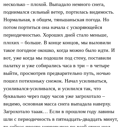
Тапочки
несколько – плохой. Выпадало немного снега,
Чуни
Уход за обувью
поднимался сильный ветер, портилась видимость.
Аксессуары
Нормальная, в общем, тяньшаньская погода. Но
Головные уборы
потом портиться она начала с ускоряющейся
Шапки
Балаклавы и маски
периодичностью. Хороших дней стало меньше,
Кепки и бейсболки
плохих – больше. В конце концов, мы выловили
Повязки
Шарфы
такое погодное окошко, когда можно было идти. И
Панамы
вот, уже когда мы подошли под стену, поставили
Перчатки и рукавицы
Перчатки
палатку и уже собирались часа в три – в четыре
Рукавицы
выйти, просмотрев предварительно путь, ночью
Носки
пошел потихоньку снежок. Начал усиливаться,
Полезные аксессуары
Брелки
усиливался-усиливался, и усилился так, что
Ремни
буквально через пару часов уже загрохотало –
Шевроны
Опушки
видимо, основная масса снега выпадала наверху.
Термоковрики
Загрохотало тааак… Если в прошлом году лавины
Уход за одеждой
шли с периодичность в пятнадцать-двадцать минут,
В Арктику
Коллекции
то сейчас просто непрерывно по всей стене шел