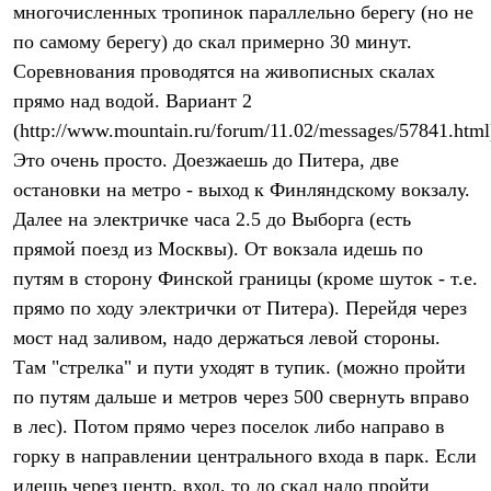
многочисленных тропинок параллельно берегу (но не
Рубашки
Футболки
по самому берегу) до скал примерно 30 минут.
Толстовки
Соревнования проводятся на живописных скалах
Брюки
прямо над водой. Вариант 2
Термобелье
Теплое термобелье
(http://www.mountain.ru/forum/11.02/messages/57841.html
Среднее термобелье
Это очень просто. Доезжаешь до Питера, две
Легкое термобелье
Флисовая одежда
остановки на метро - выход к Финляндскому вокзалу.
Куртки
Далее на электричке часа 2.5 до Выборга (есть
Брюки
Детская одежда
прямой поезд из Москвы). От вокзала идешь по
Утепленная пухом
путям в сторону Финской границы (кроме шуток - т.е.
Комбинезоны
прямо по ходу электрички от Питера). Перейдя через
Куртки
Брюки
мост над заливом, надо держаться левой стороны.
Утепленная синтетикой
Там "стрелка" и пути уходят в тупик. (можно пройти
Комбинезоны
Куртки
по путям дальше и метров через 500 свернуть вправо
Брюки
в лес). Потом прямо через поселок либо направо в
Лёгкая одежда
Футболки
горку в направлении центрального входа в парк. Если
Толстовки
идешь через центр. вход, то до скал надо пройти