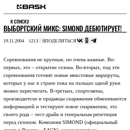
Каталог
К СПИСКУ
Интернет-магазин
ВЫБОРГСКИЙ МИКС: SIMOND ДЕБЮТИРУЕТ!
Мужская одежда
Утепленная пухом
Куртки
19.11.2004
1213
0
ПОДЕЛИТЬСЯ
Брюки
Жилеты
Комбинезоны
Соревнования не крупные, но очень важные. Во-
Утепленная синтетикой
Куртки
первых, это – открытие сезона. Во-вторых, под эти
Брюки
соревнования готовят новые микстовые маршруты,
Штормовая одежда
Куртки
которых у нас в стране пока на пальцах одной руки
Брюки
можно пересчитать. В-третьих, спортсмены,
Софтшелл одежда
производители и продавцы снаряжения обмениваются
Куртки
Брюки
информацией и тестируют новое снаряжении, это
Флисовая одежда
своего рода – тест-драйв и генеральная репетиция
Куртки
Брюки
перед сезоном. Компания SIMOND (официальный
Жилеты