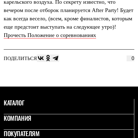
карельского воздуха. По секрету известно, что
С синтетическим утеплителем
Аксессуары для спальников
вечером после отборок планируется After Party! Будет
Сумки и баулы
как всегда весело, (всем, кроме финалистов, которым
Баулы
еще предстоит выступать на следующее утро)!
Кошельки
Сумки
Прочесть Положение о соревнованиях
Гермомешки
Полезные аксессуары
Книги
Еда
ПОДЕЛИТЬСЯ
0
Коврики
Обувь
Женская обувь
Сапоги
Ботинки
Мужская обувь
Ботинки
КАТАЛОГ
Кроссовки
Сапоги
Гамаши и бахилы
КОМПАНИЯ
Гамаши
Бахилы
ПОКУПАТЕЛЯМ
Тапочки и чуни