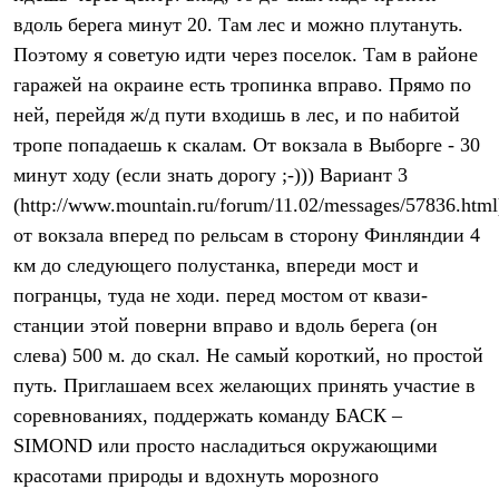
Брюки
вдоль берега минут 20. Там лес и можно плутануть.
Софтшелл одежда
Куртки
Поэтому я советую идти через поселок. Там в районе
Флисовая одежда
гаражей на окраине есть тропинка вправо. Прямо по
Куртки
Брюки
ней, перейдя ж/д пути входишь в лес, и по набитой
Жилеты
тропе попадаешь к скалам. От вокзала в Выборге - 30
Комбинезоны
минут ходу (если знать дорогу ;-))) Вариант 3
Термобелье
Комплект термобелья
(http://www.mountain.ru/forum/11.02/messages/57836.html
Снаряжение
от вокзала вперед по рельсам в сторону Финляндии 4
Палатки и тенты
Палатки
км до следующего полустанка, впереди мост и
Тенты
погранцы, туда не ходи. перед мостом от квази-
Аксессуары для палаток
Рюкзаки
станции этой поверни вправо и вдоль берега (он
Экспедиционные
слева) 500 м. до скал. Не самый короткий, но простой
Легкоходные
путь. Приглашаем всех желающих принять участие в
Альпинистские
Городские
соревнованиях, поддержать команду БАСК –
Аксессуары для рюкзаков
SIMOND или просто насладиться окружающими
Спальные мешки
Пуховые
красотами природы и вдохнуть морозного
Комбинированные