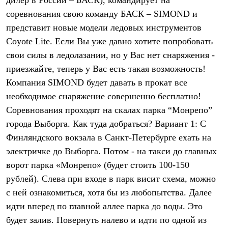
дилер в России – БАСК), командирует на
Термобелье
соревнования свою команду БАСК – SIMOND и
Теплое термобелье
Среднее термобелье
представит новые модели ледовых инструментов
Легкое термобелье
Coyote Lite. Если Вы уже давно хотите попробовать
Лёгкая одежда
Футболки
свои силы в ледолазании, но у Вас нет снаряжения -
Рубашки
приезжайте, теперь у Вас есть такая возможность!
Толстовки
Брюки
Компания SIMOND будет давать в прокат все
Шорты
необходимое снаряжение совершенно бесплатно!
Женская одежда
Соревнования проходят на скалах парка “Монрепо”
Утепленная пухом
Куртки
города Выборга. Как туда добраться? Вариант 1: С
Брюки
Финляндского вокзала в Санкт-Петербурге ехать на
Жилеты
Утепленная синтетикой
электричке до Выборга. Потом - на такси до главных
Куртки
ворот парка «Монрепо» (будет стоить 100-150
Брюки
Штормовая одежда
рублей). Слева при входе в парк висит схема, можно
Куртки
с ней ознакомиться, хотя бы из любопытства. Далее
Софтшелл одежда
идти вперед по главной аллее парка до воды. Это
Куртки
Брюки
будет залив. Повернуть налево и идти по одной из
Лёгкая одежда