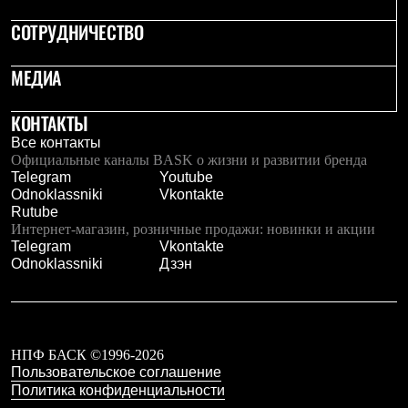
Тапочки
Чуни
СОТРУДНИЧЕСТВО
Уход за обувью
Аксессуары
Головные уборы
МЕДИА
Шапки
Балаклавы и маски
КОНТАКТЫ
Кепки и бейсболки
Повязки
Все контакты
Шарфы
Официальные каналы BASK о жизни и развитии бренда
Панамы
Telegram
Youtube
Перчатки и рукавицы
Odnoklassniki
Vkontakte
Перчатки
Rutube
Рукавицы
Интернет-магазин, розничные продажи: новинки и акции
Носки
Telegram
Vkontakte
Полезные аксессуары
Odnoklassniki
Дзэн
Брелки
Ремни
Шевроны
Опушки
Термоковрики
НПФ БАСК ©1996-2026
Уход за одеждой
Пользовательское соглашение
В Арктику
Политика конфиденциальности
Коллекции