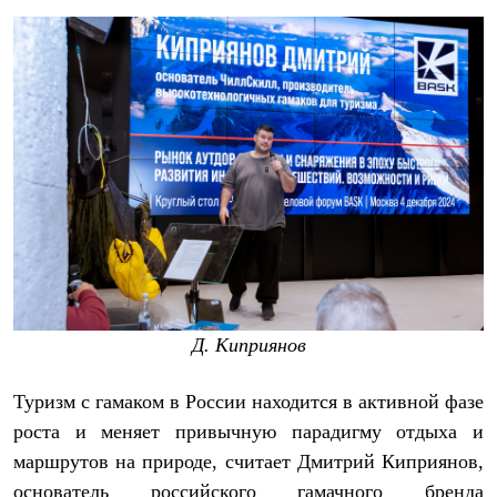
Рубашки
Футболки
Толстовки
Брюки
Термобелье
Теплое термобелье
Среднее термобелье
Легкое термобелье
Флисовая одежда
Куртки
Брюки
Детская одежда
Утепленная пухом
Комбинезоны
Куртки
Брюки
Д. Киприянов
Утепленная синтетикой
Комбинезоны
Куртки
Туризм с гамаком в России находится в активной фазе
Брюки
роста и меняет привычную парадигму отдыха и
Лёгкая одежда
маршрутов на природе, считает
Дмитрий Киприянов,
Футболки
Толстовки
основатель российского гамачного бренда