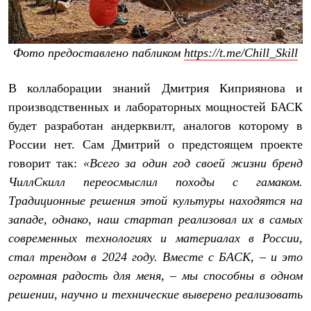
Тапочки
Чуни
Уход за обувью
Аксессуары
Фото предоставлено пабликом
https://t.me/Chill_Skill
Головные уборы
Шапки
Балаклавы и маски
В коллаборации знаний Дмитрия Киприянова и
Кепки и бейсболки
производственных и лабораторных мощностей БАСК
Повязки
Шарфы
будет разработан андерквилт, аналогов которому в
Панамы
России нет. Сам Дмитрий о предстоящем проекте
Перчатки и рукавицы
Перчатки
говорит так:
«Всего за один год своей жизни бренд
Рукавицы
ЧиллСкилл переосмыслил походы с гамаком.
Носки
Полезные аксессуары
Традиционные решения этой культуры находятся на
Брелки
западе, однако, наш стартап реализовал их в самых
Ремни
современных технологиях и материалах в России,
Шевроны
Опушки
стал трендом в 2024 году. Вместе с БАСК, – и это
Термоковрики
огромная радость для меня, – мы способны в одном
Уход за одеждой
В Арктику
решении, научно и технические выверено реализовать
Коллекции