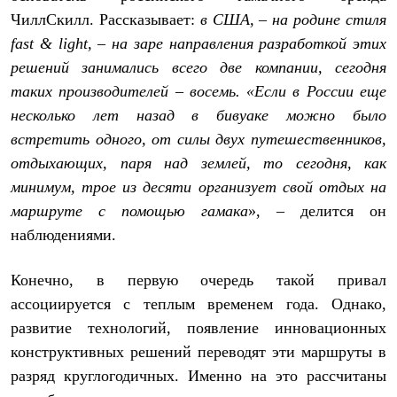
Брюки
ЧиллСкилл
. Рассказывает:
в США, – на родине стиля
Софтшелл одежда
Куртки
fast & light, – на заре направления разработкой этих
Флисовая одежда
решений занимались всего две компании, сегодня
Куртки
Брюки
таких производителей – восемь. «Если в России еще
Жилеты
несколько лет назад в бивуаке можно было
Комбинезоны
встретить одного, от силы двух путешественников,
Термобелье
Комплект термобелья
отдыхающих, паря над землей, то сегодня, как
Снаряжение
минимум, трое из десяти организует свой отдых на
Палатки и тенты
Палатки
маршруте с помощью гамака
», – делится он
Тенты
наблюдениями.
Аксессуары для палаток
Рюкзаки
Экспедиционные
Конечно, в первую очередь такой привал
Легкоходные
ассоциируется с теплым временем года. Однако,
Альпинистские
Городские
развитие технологий, появление инновационных
Аксессуары для рюкзаков
конструктивных решений переводят эти маршруты в
Спальные мешки
разряд круглогодичных. Именно на это рассчитаны
Пуховые
Комбинированные