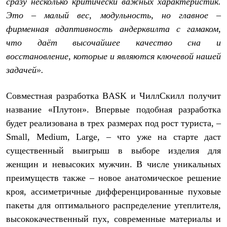
сразу несколько критически важных характеристик.
PEAK
Это – малый вес, модульность, но главное –
ЗА ПОЛЯРНЫМ КРУГОМ
TREK
фирменная адаптивность андерквилта с гамаком,
BASK kids
что даёт высочайшее качество сна и
CITY
BASK juno
восстановление, которые и являются ключевой нашей
ИДЁМ В ПОХОД
задачей».
Дневник капитана
Каталог дилеров
Компания
Совместная разработка BASK и ЧиллСкилл получит
Баск сегодня
название «Плутон». Впервые подобная разработка
История
Отцы основатели
будет реализована в трех размерах под рост туриста, –
Производство
Small, Medium, Large, – что уже на старте даст
Баск в вашем городе
Контроль качества
существенный выигрыш в выборе изделия для
Технологии
женщин и невысоких мужчин. В числе уникальных
Команда Баск
преимуществ также – новое анатомическое решение
Сотрудничество
Дилерам
кроя, ассиметричные дифференцированные пуховые
Стать дилером
пакеты для оптимального распределение утеплителя,
Корпоративным клиентам
Услуги
высококачественный пух, современные материалы и
Медиа