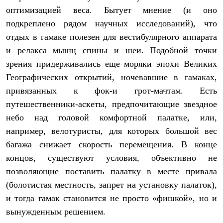
Термобелье
оптимизацией веса. Бытует мнение (и оно
Теплое термобелье
Среднее термобелье
подкреплено рядом научных исследований), что
Легкое термобелье
отдых в гамаке полезен для вестибулярного аппарата
Лёгкая одежда
и релакса мышц спины и шеи. Подобной точки
Футболки
Рубашки
зрения придерживались еще моряки эпохи Великих
Толстовки
Географических открытий, ночевавшие в гамаках,
Брюки
Шорты
привязанных к фок-и грот-мачтам. Есть
Женская одежда
путешественники-аскеты, предпочитающие звездное
Утепленная пухом
небо над головой комфортной палатке, или,
Куртки
Брюки
например, велотуристы, для которых большой вес
Жилеты
багажа снижает скорость перемещения. В конце
Утепленная синтетикой
Куртки
концов, существуют условия, объективно не
Брюки
позволяющие поставить палатку в месте привала
Штормовая одежда
Куртки
(болотистая местность, запрет на установку палаток),
Софтшелл одежда
и тогда гамак становится не просто «фишкой», но и
Куртки
вынужденным решением.
Брюки
Лёгкая одежда