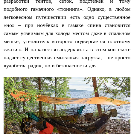
разработки тентов, сеток, подстежек и тому
С синтетическим утеплителем
подобного гамачного «тюнинга». Однако, в любом
Аксессуары для спальников
Сумки и баулы
легковесном путешествии есть одно существенное
Баулы
«но» – при ночёвках в гамаке спина становится
Кошельки
Сумки
самым уязвимым для холода местом даже в спальном
Гермомешки
мешке, утеплитель которого подвергается плотному
Полезные аксессуары
сжатию. И на качество андерквилта в этом контексте
Книги
Еда
падает существенная смысловая нагрузка, – не просто
Коврики
«удобства ради», но и безопасности для.
Обувь
Женская обувь
Сапоги
Ботинки
Мужская обувь
Ботинки
Кроссовки
Сапоги
Гамаши и бахилы
Гамаши
Бахилы
Тапочки и чуни