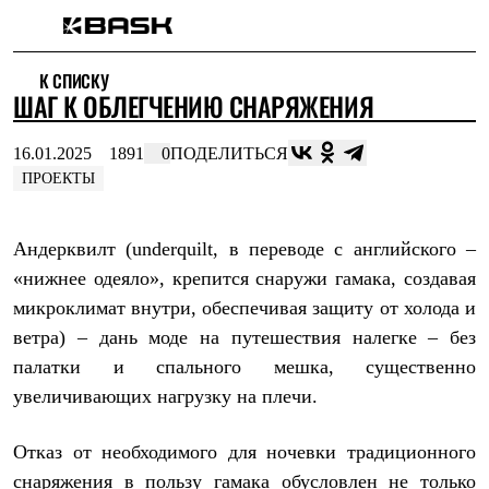
Каталог
К СПИСКУ
Интернет-магазин
ШАГ К ОБЛЕГЧЕНИЮ СНАРЯЖЕНИЯ
Мужская одежда
Утепленная пухом
Куртки
16.01.2025
1891
0
ПОДЕЛИТЬСЯ
Брюки
ПРОЕКТЫ
Жилеты
Комбинезоны
Утепленная синтетикой
Андерквилт (underquilt, в переводе с английского –
Куртки
Брюки
«нижнее одеяло», крепится снаружи гамака, создавая
Штормовая одежда
микроклимат внутри, обеспечивая защиту от холода и
Куртки
Брюки
ветра) – дань моде на путешествия налегке – без
Софтшелл одежда
палатки и спального мешка, существенно
Куртки
Брюки
увеличивающих нагрузку на плечи.
Флисовая одежда
Куртки
Отказ от необходимого для ночевки традиционного
Брюки
Жилеты
снаряжения в пользу гамака обусловлен не только