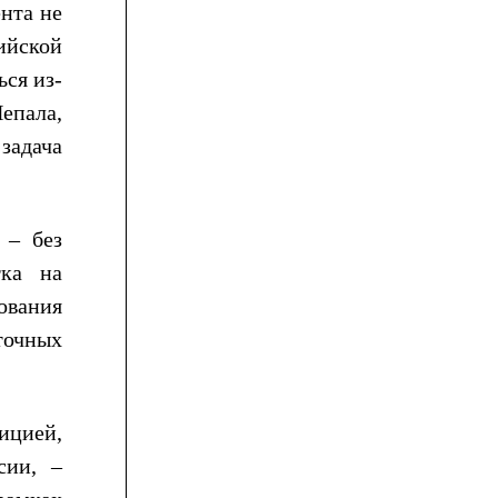
нта не
ийской
ся из-
Непала,
задача
 – без
тка на
ования
точных
ицией,
сии, –