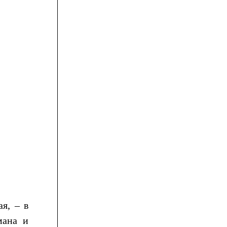
я, – в
мана и