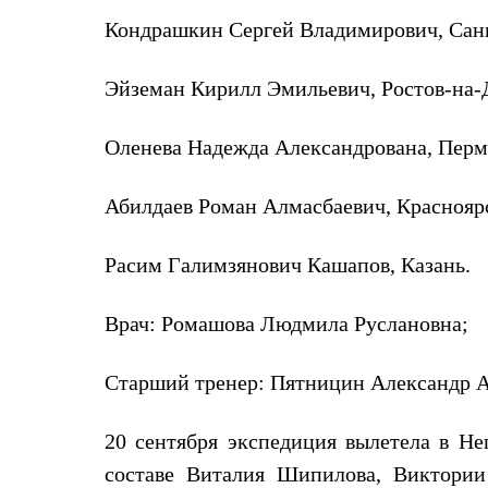
Толстовки
Кондрашкин Сергей Владимирович, Санк
Брюки
Софтшелл одежда
Куртки
Эйземан Кирилл Эмильевич, Ростов-на-
Флисовая одежда
Куртки
Брюки
Оленева Надежда Александрована, Перм
Жилеты
Комбинезоны
Термобелье
Абилдаев Роман Алмасбаевич, Краснояр
Комплект термобелья
Снаряжение
Палатки и тенты
Расим Галимзянович Кашапов, Казань.
Палатки
Тенты
Аксессуары для палаток
Врач: Ромашова Людмила Руслановна;
Рюкзаки
Экспедиционные
Старший тренер: Пятницин Александр А
Легкоходные
Альпинистские
Городские
20 сентября экспедиция вылетела в Неп
Аксессуары для рюкзаков
Спальные мешки
составе Виталия Шипилова, Виктории
Пуховые