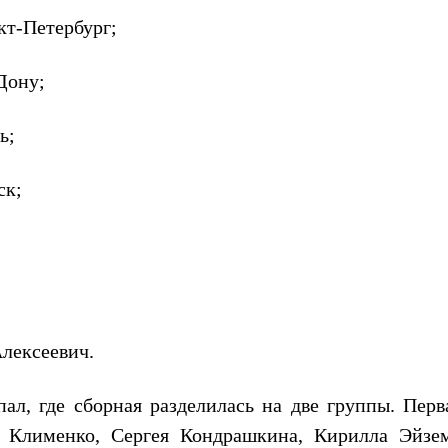
т-Петербург;
Дону;
ь;
ск;
лексеевич.
ал, где сборная разделилась на две группы. Перва
 Клименко, Сергея Кондрашкина, Кирилла Эйзе