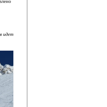
влено
ов идет