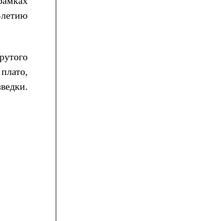
рамках
-летию
рутого
плато,
ведки.