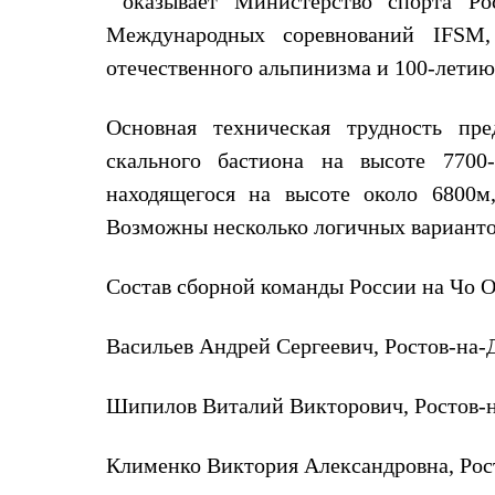
оказывает Министерство спорта Ро
Брюки
Лёгкая одежда
Международных соревнований IFSM,
Рубашки
Футболки
отечественного альпинизма и 100-лети
Толстовки
Брюки
Основная техническая трудность пр
Термобелье
Теплое термобелье
скального бастиона на высоте 7700
Среднее термобелье
Легкое термобелье
находящегося на высоте около 6800м,
Флисовая одежда
Возможны несколько логичных вариантов
Куртки
Брюки
Детская одежда
Состав сборной команды России на Чо 
Утепленная пухом
Комбинезоны
Куртки
Васильев Андрей Сергеевич, Ростов-на-
Брюки
Утепленная синтетикой
Комбинезоны
Шипилов Виталий Викторович, Ростов-
Куртки
Брюки
Клименко Виктория Александровна, Рос
Лёгкая одежда
Футболки