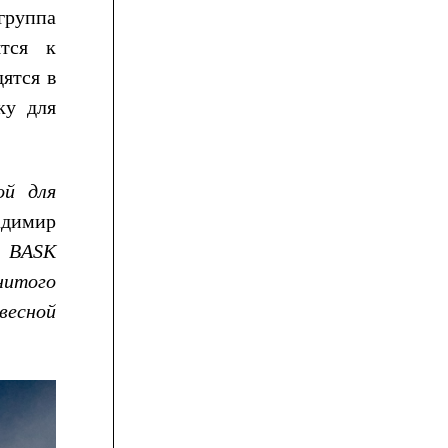
группа
ятся к
ятся в
ку для
ой для
адимир
а BASK
нитого
весной