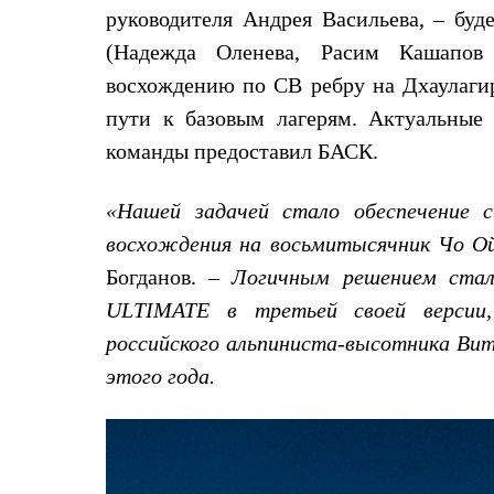
руководителя Андрея Васильева, – бу
Комбинированные
С синтетическим утеплителем
(Надежда Оленева, Расим Кашапов 
Аксессуары для спальников
Сумки и баулы
восхождению по СВ ребру на Дхаулагир
Баулы
пути к базовым лагерям. Актуальные
Кошельки
Сумки
команды предоставил БАСК.
Гермомешки
Полезные аксессуары
Книги
«Нашей задачей стало обеспечение 
Еда
восхождения на восьмитысячник Чо О
Коврики
Обувь
Богданов. –
Логичным решением стал
Женская обувь
ULTIMATE в третьей своей версии
Сапоги
Ботинки
российского альпиниста-высотника Вит
Мужская обувь
этого года.
Ботинки
Кроссовки
Сапоги
Гамаши и бахилы
Гамаши
Бахилы