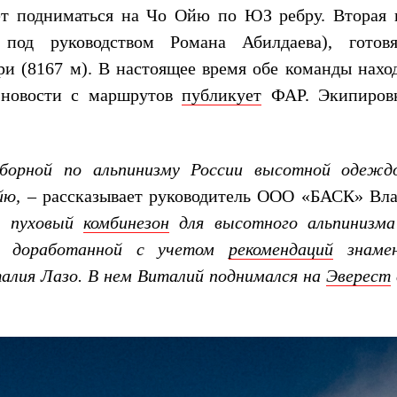
дет подниматься на Чо Ойю по ЮЗ ребру. Вторая 
под руководством Романа Абилдаева), готов
и (8167 м). В настоящее время обе команды наход
 новости с маршрутов
публикует
ФАР. Экипиров
сборной по альпинизму России высотной одежд
йю,
– рассказывает руководитель ООО «БАСК» Вл
 пуховый
комбинезон
для высотного альпинизм
, доработанной с учетом
рекомендаций
знаме
алия Лазо. В нем Виталий поднимался на
Эверест