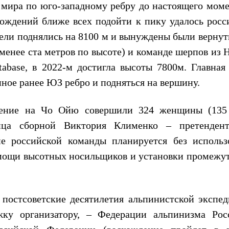
 мира по юго-западному ребру до настоящего моме
хождений ближе всех подойти к пику удалось росс
ели поднялись на 8100 м и вынуждены были вернуть
менее ста метров по высоте) и команде шерпов из 
abase, в 2022-м достигла высоты 7800м. Главная 
нное ранее ЮЗ ребро и подняться на вершину.
ждение на Чо Ойю совершили 324 женщины (135
ница сборной Виктория Клименко – претенден
ие российской команды планируется без использ
помощи высотных носильщиков и установки промежу
постсоветские десятилетия альпинистской экспед
жку организатору, – Федерации альпинизма Рос