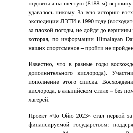
подняться на шестую (8188 м) вершину
Жилеты
Термобелье
удавалось никому. За всю историю вос
Теплое термобелье
экспедиции ЛЭТИ в 1990 году (восходит
Среднее термобелье
Легкое термобелье
за плохой погоды, не дойдя до вершины 
Лёгкая одежда
Футболки
которая, по информации Himalayan Dat
Рубашки
наших спортсменов – пройти не пройде
Толстовки
Брюки
Шорты
Известно, что в разные годы восхо
Женская одежда
Утепленная пухом
дополнительного кислорода). Участ
Куртки
пополнение этого списка. Восхожден
Брюки
Жилеты
кислорода, в альпийском стиле – без 
Утепленная синтетикой
лагерей.
Куртки
Брюки
Штормовая одежда
Проект «Чо Ойю 2023» стал первой за 
Куртки
Софтшелл одежда
финансируемой государством: поддер
Куртки