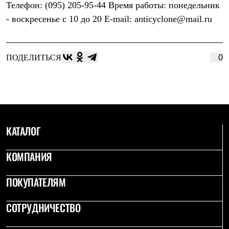
Телефон: (095) 205-95-44 Время работы: понедельник
Рубашки
Футболки
- воскресенье с 10 до 20 E-mail: anticyclone@mail.ru
Толстовки
Брюки
Термобелье
Теплое термобелье
ПОДЕЛИТЬСЯ
0
Среднее термобелье
Легкое термобелье
Флисовая одежда
Куртки
Брюки
Детская одежда
Утепленная пухом
КАТАЛОГ
Комбинезоны
Куртки
КОМПАНИЯ
Брюки
Утепленная синтетикой
Комбинезоны
ПОКУПАТЕЛЯМ
Куртки
Брюки
Лёгкая одежда
СОТРУДНИЧЕСТВО
Футболки
Толстовки