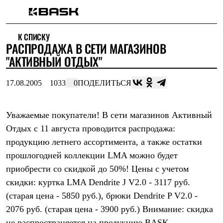
Каталог
К СПИСКУ
Интернет-магазин
РАСПРОДАЖА В СЕТИ МАГАЗИНОВ
Мужская одежда
Утепленная пухом
"АКТИВНЫЙ ОТДЫХ"
Куртки
Брюки
17.08.2005
1033
0
ПОДЕЛИТЬСЯ
Жилеты
Комбинезоны
Утепленная синтетикой
Куртки
Уважаемые покупатели! В сети магазинов Активный
Брюки
Отдых с 11 августа проводится распродажа:
Штормовая одежда
продукцию летнего ассортимента, а также остатки
Куртки
Брюки
прошлогодней коллекции LMA можно будет
Софтшелл одежда
приобрести со скидкой до 50%! Цены с учетом
Куртки
Брюки
скидки: куртка LMA Dendrite J V2.0 - 3117 руб.
Флисовая одежда
(старая цена - 5850 руб.), брюки Dendrite P V2.0 -
Куртки
Брюки
2076 руб. (старая цена - 3900 руб.) Внимание: скидка
Жилеты
не раcпространяется на продукцию BASK.