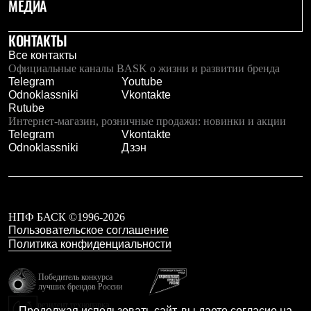
МЕДИА
Брюки
Софтшелл одежда
Куртки
КОНТАКТЫ
Флисовая одежда
Все контакты
Куртки
Официальные каналы BASK о жизни и развитии бренда
Брюки
Telegram
Youtube
Жилеты
Odnoklassniki
Vkontakte
Комбинезоны
Rutube
Термобелье
Интернет-магазин, розничные продажи: новинки и акции
Комплект термобелья
Telegram
Vkontakte
Снаряжение
Odnoklassniki
Дзэн
Палатки и тенты
Палатки
Тенты
Аксессуары для палаток
Рюкзаки
Экспедиционные
НПФ БАСК ©1996-2026
Легкоходные
Пользовательское соглашение
Альпинистские
Политика конфиденциальности
Городские
Аксессуары для рюкзаков
Победитель конкурса
Спальные мешки
лучших брендов России
Пуховые
резидент технопарка
Комбинированные
Продолжая использовать сайт, вы даете согласие на