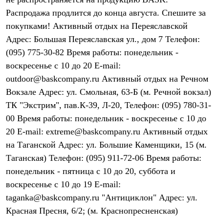
Термобелье
Распродажа продлится до конца августа. Спешите за
Теплое термобелье
Среднее термобелье
покупками! Активный отдых на Переяславской
Легкое термобелье
Адрес: Большая Переяславская ул., дом 7 Телефон:
Лёгкая одежда
Футболки
(095) 775-30-82 Время работы: понедельник -
Рубашки
воскресенье с 10 до 20 E-mail:
Толстовки
Брюки
outdoor@baskcompany.ru Активный отдых на Речном
Шорты
Вокзале Адрес: ул. Смольная, 63-Б (м. Речной вокзал)
Женская одежда
ТК "Экстрим", пав.К-39, Л-20, Телефон: (095) 780-31-
Утепленная пухом
Куртки
00 Время работы: понедельник - воскресенье с 10 до
Брюки
20 E-mail: extreme@baskcompany.ru Активный отдых
Жилеты
Утепленная синтетикой
на Таганской Адрес: ул. Большие Каменщики, 15 (м.
Куртки
Таганская) Телефон: (095) 911-72-06 Время работы:
Брюки
понедельник - пятница с 10 до 20, суббота и
Штормовая одежда
Куртки
воскресенье с 10 до 19 E-mail:
Софтшелл одежда
taganka@baskcompany.ru "Антициклон" Адрес: ул.
Куртки
Брюки
Красная Пресня, 6/2; (м. Краснопресненская)
Лёгкая одежда