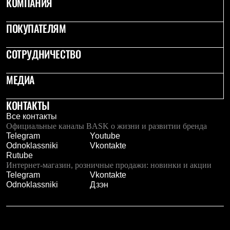
КОМПАНИЯ
Тапочки
Чуни
Уход за обувью
ПОКУПАТЕЛЯМ
Аксессуары
Головные уборы
Шапки
СОТРУДНИЧЕСТВО
Балаклавы и маски
Кепки и бейсболки
МЕДИА
Повязки
Шарфы
Панамы
КОНТАКТЫ
Перчатки и рукавицы
Все контакты
Перчатки
Официальные каналы BASK о жизни и развитии бренда
Рукавицы
Telegram
Youtube
Носки
Odnoklassniki
Vkontakte
Полезные аксессуары
Rutube
Брелки
Интернет-магазин, розничные продажи: новинки и акции
Ремни
Telegram
Vkontakte
Шевроны
Odnoklassniki
Дзэн
Опушки
Термоковрики
Уход за одеждой
В Арктику
Коллекции