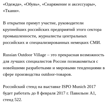
Брюки
«Одежда», «Обувь», «Снаряжение и аксессуары»,
Софтшелл одежда
Куртки
«Ткани».
Флисовая одежда
Куртки
В открытии примут участие, руководители
Брюки
Жилеты
крупнейших российских предприятий этого сектора
Комбинезоны
промышленности, журналисты центральных
Термобелье
российских и специализированных немецких СМИ.
Комплект термобелья
Снаряжение
Палатки и тенты
Russian Outdoor Village
– это прекрасная возможность
Палатки
Тенты
для лучших специалистов России познакомиться с
Аксессуары для палаток
новейшими разработками и мировыми тенденциями в
Рюкзаки
сфере производства outdoor-товаров.
Экспедиционные
Легкоходные
Альпинистские
Российский стенд на выставке ISPO Munich 2017
Городские
Аксессуары для рюкзаков
будет работать до 8 февраля 2017 г. Павильон А1,
Спальные мешки
стенд 522.
Пуховые
Комбинированные