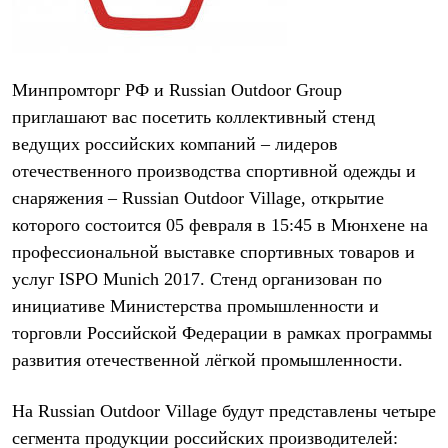
Рубашки
Футболки
Толстовки
Брюки
Минпромторг РФ
и
Russian Outdoor Group
Термобелье
Теплое термобелье
приглашают вас посетить коллективный стенд
Среднее термобелье
ведущих российских компаний – лидеров
Легкое термобелье
Флисовая одежда
отечественного производства спортивной одежды и
Куртки
снаряжения – Russian Outdoor Village, открытие
Брюки
которого состоится 05 февраля в 15:45 в Мюнхене на
Детская одежда
Утепленная пухом
профессиональной выставке спортивных товаров и
Комбинезоны
услуг ISPO Munich 2017. Стенд организован по
Куртки
Брюки
инициативе Министерства промышленности и
Утепленная синтетикой
торговли Российской Федерации в рамках программы
Комбинезоны
Куртки
развития отечественной лёгкой промышленности.
Брюки
Лёгкая одежда
На Russian Outdoor Village будут представлены четыре
Футболки
Толстовки
сегмента продукции российских производителей: