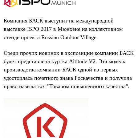
Термобелье
Теплое термобелье
Среднее термобелье
Легкое термобелье
Компания БАСК
выступит на международной
Лёгкая одежда
выставке
ISPO 2017
в Мюнхене на коллективном
Футболки
стенде проекта
Russian Outdoor Village
.
Рубашки
Толстовки
Брюки
Среди прочих новинок в экспозиции компании БАСК
Шорты
Женская одежда
будет представлена куртка
Altitude V2
. Эта модель
Утепленная пухом
производства компании БАСК одной из первых
Куртки
удостоилась почетного знака
Роскачества
и получила
Брюки
Жилеты
право называться "Товаром повышенного качества".
Утепленная синтетикой
Куртки
Брюки
Штормовая одежда
Куртки
Софтшелл одежда
Куртки
Брюки
Лёгкая одежда