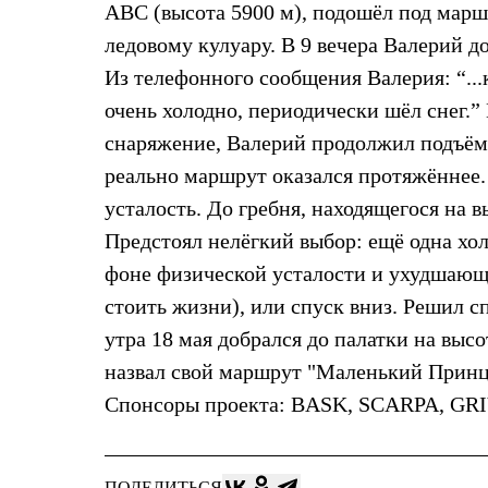
АВС (высота 5900 м), подошёл под маршр
Жилеты
Термобелье
ледовому кулуару. В 9 вечера Валерий д
Теплое термобелье
Из телефонного сообщения Валерия: “...к
Среднее термобелье
Легкое термобелье
очень холодно, периодически шёл снег.” 
Лёгкая одежда
Футболки
снаряжение, Валерий продолжил подъём,
Рубашки
реально маршрут оказался протяжённее.
Толстовки
Брюки
усталость. До гребня, находящегося на в
Шорты
Предстоял нелёгкий выбор: ещё одна хол
Женская одежда
Утепленная пухом
фоне физической усталости и ухудшающе
Куртки
Брюки
стоить жизни), или спуск вниз. Решил сп
Жилеты
утра 18 мая добрался до палатки на высо
Утепленная синтетикой
Куртки
назвал свой маршрут "Маленький Принц"
Брюки
Спонсоры проекта: BASK, SCARPA, G
Штормовая одежда
Куртки
Софтшелл одежда
Куртки
ПОДЕЛИТЬСЯ