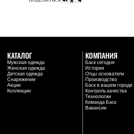
Брюки
Лёгкая одежда
Рубашки
Футболки
Толстовки
Брюки
Термобелье
Теплое термобелье
Среднее термобелье
Легкое термобелье
КАТАЛОГ
КОМПАНИЯ
Флисовая одежда
Мужская одежда
Баск сегодня
Куртки
Женская одежда
История
Брюки
Детская одежда
Отцы основатели
Детская одежда
Снаряжение
Производство
Утепленная пухом
Акции
Баск в вашем городе
Комбинезоны
Коллекции
Контроль качества
Куртки
Технологии
Брюки
Команда Баск
Утепленная синтетикой
Вакансии
Комбинезоны
Куртки
Брюки
Лёгкая одежда
Футболки