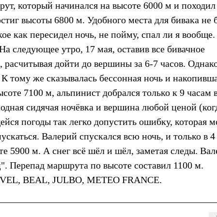
ут, который начинался на высоте 6000 м и походил
остиг высоты 6800 м. Удобного места для бивака не 
ое как пересидел ночь, не пойму, спал ли я вообще
На следующее утро, 17 мая, оставив все бивачное
 расчитывая дойти до вершины за 6-7 часов. Однак
 К тому же сказывалась бессонная ночь и накопивш
ысоте 7100 м, альпинист добрался только к 9 часам 
одная сидячая ночёвка и вершина любой ценой (ког
йся погоды так легко допустить ошибку, которая 
ускаться. Валерий спускался всю ночь, и только в 4
те 5900 м. А снег всё шёл и шёл, заметая следы. Ва
. Перепад маршрута по высоте составил 1100 м.
RIVEL, BEAL, JULBO, METEO FRANCE.