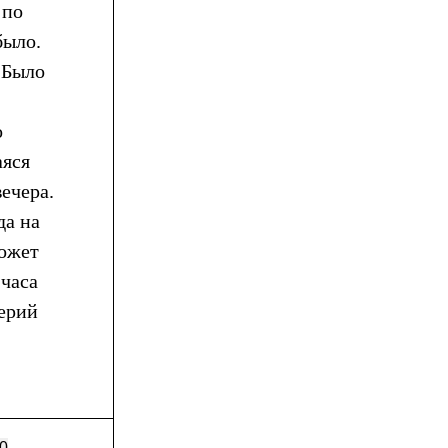
 по
было.
. Было
о
аяся
вечера.
да на
может
 часа
лерий
0