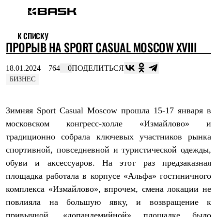
Каталог
К СПИСКУ
Интернет-магазин
ПРОРЫВ НА SPORT CASUAL MOSCOW XVIII
Мужская одежда
Утепленная пухом
Куртки
18.01.2024
764
0
ПОДЕЛИТЬСЯ
Брюки
БИЗНЕС
Жилеты
Комбинезоны
Утепленная синтетикой
Зимняя Sport Casual Moscow прошла 15-17 января в
Куртки
Брюки
московском конгресс-холле «Измайлово» и
Штормовая одежда
традиционно собрала ключевых участников рынка
Куртки
Брюки
спортивной, повседневной и туристической одежды,
Софтшелл одежда
обуви и аксессуаров. На этот раз предзаказная
Куртки
Брюки
площадка работала в корпусе «Альфа» гостиничного
Флисовая одежда
комплекса «Измайлово», впрочем, смена локации не
Куртки
повлияла на большую явку, и возвращение к
Брюки
Жилеты
привычной, «допандемийной» площадке было