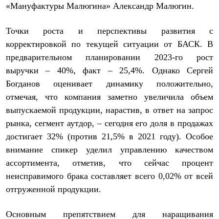
Брюки
«Мануфактуры Малюгина» Александр Малюгин.
Софтшелл одежда
Куртки
Флисовая одежда
Точки роста и перспективы развития с
Куртки
корректировкой по текущей ситуации от БАСК. В
Брюки
предварительном планировании 2023-го рост
Жилеты
Комбинезоны
выручки – 40%, факт – 25,4%. Однако Сергей
Термобелье
Богданов оценивает динамику положительно,
Комплект термобелья
Снаряжение
отмечая, что компания заметно увеличила объем
Палатки и тенты
выпускаемой продукции, нарастив, в ответ на запрос
Палатки
рынка, сегмент аутдор, – сегодня его доля в продажах
Тенты
Аксессуары для палаток
достигает 32% (против 21,5% в 2021 году). Особое
Рюкзаки
внимание спикер уделил управлению качеством
Экспедиционные
Легкоходные
ассортимента, отметив, что сейчас процент
Альпинистские
неисправимого брака составляет всего 0,02% от всей
Городские
Аксессуары для рюкзаков
отгруженной продукции.
Спальные мешки
Пуховые
Основным препятствием для наращивания
Комбинированные