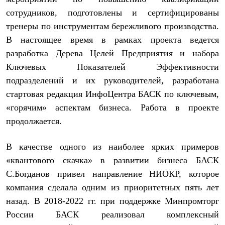
Тапочки
Чуни
сотрудников, подготовлены и сертифицированы
Уход за обувью
тренеры по инструментам бережливого производства.
Аксессуары
Головные уборы
В настоящее время в рамках проекта ведется
Шапки
разработка Дерева Целей Предприятия и набора
Балаклавы и маски
Ключевых Показателей Эффективности
Кепки и бейсболки
Повязки
подразделений и их руководителей, разработана
Шарфы
стартовая редакция ИнфоЦентра БАСК по ключевым,
Панамы
Перчатки и рукавицы
«горячим» аспектам бизнеса. Работа в проекте
Перчатки
продолжается.
Рукавицы
Носки
Полезные аксессуары
В качестве одного из наиболее ярких примеров
Брелки
«квантового скачка» в развитии бизнеса БАСК
Ремни
Шевроны
С.Богданов привел направление НИОКР, которое
Опушки
компания сделала одним из приоритетных пять лет
Термоковрики
назад. В 2018-2022 гг. при поддержке Минпромторг
Уход за одеждой
В Арктику
России БАСК реализовал комплексный
Коллекции