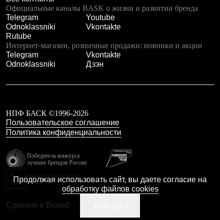
Официальные каналы BASK о жизни и развитии бренда
Telegram
Youtube
Odnoklassniki
Vkontakte
Rutube
Интернет-магазин, розничные продажи: новинки и акции
Telegram
Vkontakte
Odnoklassniki
Дзэн
НПФ БАСК ©1996-2026
Пользовательское соглашение
Политика конфиденциальности
Победитель конкурса
лучших брендов России
резидент технопарка
Продолжая использовать сайт, вы даете согласие на
Калибр
обработку файлов cookies
Сделано в Braind
ХОРОШО