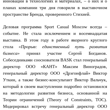
инновации в технологиях и материалах, – о них и о
Рубашки
планах компании три дня говорили в выставочном
Футболки
Толстовки
пространстве Бренда, проверенного Стихией.
Брюки
Термобелье
Деловая программа Sport Casual
Moscow
всегда –
Теплое термобелье
Среднее термобелье
событие. Не стала исключением и восемнадцатая
Легкое термобелье
выставка. В этом году в работе якорного круглого
Флисовая одежда
Куртки
стола
«Прорыв: единственный путь развития
Брюки
бизнеса»
принял участие Сергей Богданов.
Детская одежда
Собеседниками сооснователя
BASK
стал генеральный
Утепленная пухом
Комбинезоны
директор ООО «КАНТ» Максим Виноградов,
Куртки
генеральный директор ООО «Дрэгонфлай» Виктор
Брюки
Утепленная синтетикой
Уткин, а также бизнес-консультант Виктор Вальчук,
Комбинезоны
который в своем выступлении подробно остановился
Куртки
Брюки
на методологии развития бизнеса, основанной на
Лёгкая одежда
Теории ограничений (Theory of Constraints, TOC).
Футболки
Модерировал встречу генеральный директор ООО
Толстовки