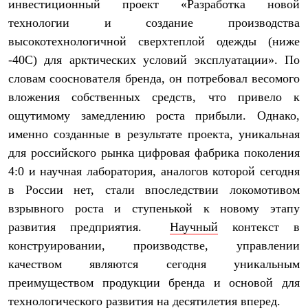
инвестиционный проект «Разработка новой
PEAK
ЗА ПОЛЯРНЫМ КРУГОМ
технологии и создание производства
TREK
высокотехнологичной сверхтеплой одежды (ниже
BASK kids
CITY
-40С) для арктических условий эксплуатации». По
BASK juno
словам сооснователя бренда, он потребовал весомого
ИДЁМ В ПОХОД
вложения собственных средств, что привело к
Дневник капитана
Каталог дилеров
ощутимому замедлению роста прибыли. Однако,
Компания
именно созданные в результате проекта, уникальная
Баск сегодня
История
для российского рынка цифровая фабрика поколения
Отцы основатели
4:0 и научная лаборатория, аналогов которой сегодня
Производство
в России нет, стали впоследствии локомотивом
Баск в вашем городе
Контроль качества
взрывного роста и ступенькой к новому этапу
Технологии
развития предприятия.
Научный
контекст в
Команда Баск
Сотрудничество
конструировании, производстве, управлении
Дилерам
качеством являются сегодня уникальным
Стать дилером
Корпоративным клиентам
преимуществом продукции бренда и основой для
Услуги
технологического развития на десятилетия вперед.
Медиа