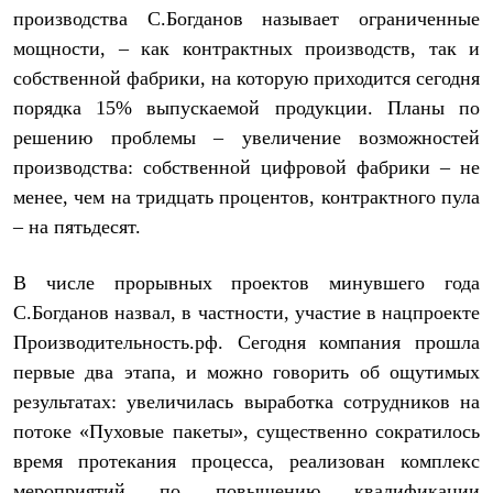
С синтетическим утеплителем
производства С.Богданов называет ограниченные
Аксессуары для спальников
мощности, – как контрактных производств, так и
Сумки и баулы
Баулы
собственной фабрики, на которую приходится сегодня
Кошельки
порядка 15% выпускаемой продукции. Планы по
Сумки
решению проблемы – увеличение возможностей
Гермомешки
Полезные аксессуары
производства: собственной цифровой фабрики – не
Книги
менее, чем на тридцать процентов, контрактного пула
Еда
Коврики
– на пятьдесят.
Обувь
Женская обувь
В числе прорывных проектов минувшего года
Сапоги
Ботинки
С.Богданов назвал, в частности, участие в нацпроекте
Мужская обувь
Производительность.рф. Сегодня компания прошла
Ботинки
Кроссовки
первые два этапа, и можно говорить об ощутимых
Сапоги
результатах: увеличилась выработка сотрудников на
Гамаши и бахилы
потоке «Пуховые пакеты», существенно сократилось
Гамаши
Бахилы
время протекания процесса, реализован комплекс
Тапочки и чуни
мероприятий по повышению квалификации