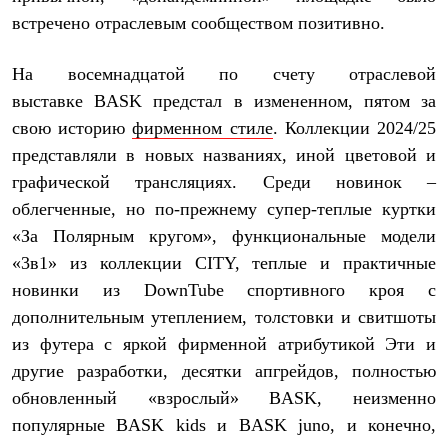
Термобелье
встречено отраслевым сообществом позитивно.
Теплое термобелье
Среднее термобелье
Легкое термобелье
На восемнадцатой по счету отраслевой
Лёгкая одежда
выставке
BASK
предстал в измененном, пятом за
Футболки
Рубашки
свою историю
фирменном стиле
. Коллекции 2024/25
Толстовки
представляли в новых названиях, иной цветовой и
Брюки
Шорты
графической трансляциях. Среди новинок –
Женская одежда
облегченные, но по-прежнему супер-теплые куртки
Утепленная пухом
«За Полярным кругом», функциональные модели
Куртки
Брюки
«3в1» из коллекции CITY, теплые и практичные
Жилеты
новинки из DownTube спортивного кроя с
Утепленная синтетикой
Куртки
дополнительным утеплением, толстовки и свитшоты
Брюки
из футера с яркой фирменной атрибутикой Эти и
Штормовая одежда
Куртки
другие разработки, десятки апгрейдов, полностью
Софтшелл одежда
обновленный «взрослый» BASK, неизменно
Куртки
популярные BASK kids и BASK juno, и конечно,
Брюки
Лёгкая одежда