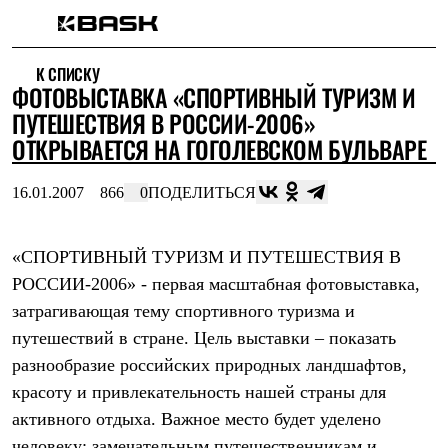
Каталог
К СПИСКУ
Интернет-магазин
ФОТОВЫСТАВКА «СПОРТИВНЫЙ ТУРИЗМ И
Мужская одежда
Утепленная пухом
ПУТЕШЕСТВИЯ В РОССИИ-2006»
Куртки
ОТКРЫВАЕТСЯ НА ГОГОЛЕВСКОМ БУЛЬВАРЕ
Брюки
Жилеты
Комбинезоны
16.01.2007
866
0
ПОДЕЛИТЬСЯ
Утепленная синтетикой
Куртки
Брюки
«СПОРТИВНЫЙ ТУРИЗМ И ПУТЕШЕСТВИЯ В
Штормовая одежда
РОССИИ-2006» - первая масштабная фотовыставка,
Куртки
Брюки
затрагивающая тему спортивного туризма и
Софтшелл одежда
путешествий в стране. Цель выставки – показать
Куртки
Брюки
разнообразие российских природных ландшафтов,
Флисовая одежда
красоту и привлекательность нашей страны для
Куртки
Брюки
активного отдыха. Важное место будет уделено
Жилеты
человеку: замечательным путешественникам и