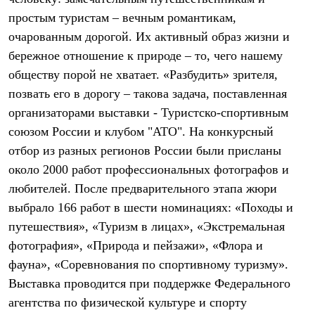
Термобелье
простым туристам – вечным романтикам,
Теплое термобелье
Среднее термобелье
очарованным дорогой. Их активный образ жизни и
Легкое термобелье
бережное отношение к природе – то, чего нашему
Лёгкая одежда
Футболки
обществу порой не хватает. «Разбудить» зрителя,
Рубашки
позвать его в дорогу – такова задача, поставленная
Толстовки
организаторами выставки - Туристско-спортивным
Брюки
Шорты
союзом России и клубом "АТО". На конкурсный
Женская одежда
отбор из разных регионов России были присланы
Утепленная пухом
Куртки
около 2000 работ профессиональных фотографов и
Брюки
любителей. После предварительного этапа жюри
Жилеты
Утепленная синтетикой
выбрало 166 работ в шести номинациях: «Походы и
Куртки
путешествия», «Туризм в лицах», «Экстремальная
Брюки
фотография», «Природа и пейзажи», «Флора и
Штормовая одежда
Куртки
фауна», «Соревнования по спортивному туризму».
Софтшелл одежда
Выставка проводится при поддержке Федерального
Куртки
Брюки
агентства по физической культуре и спорту
Лёгкая одежда