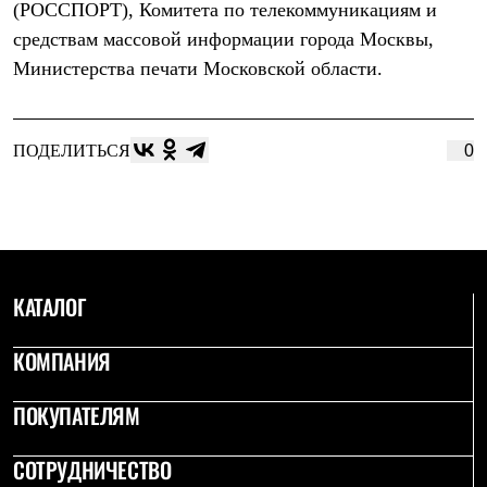
(РОССПОРТ), Комитета по телекоммуникациям и
Рубашки
Футболки
средствам массовой информации города Москвы,
Толстовки
Министерства печати Московской области.
Брюки
Термобелье
Теплое термобелье
Среднее термобелье
ПОДЕЛИТЬСЯ
0
Легкое термобелье
Флисовая одежда
Куртки
Брюки
Детская одежда
Утепленная пухом
Комбинезоны
КАТАЛОГ
Куртки
Брюки
Утепленная синтетикой
КОМПАНИЯ
Комбинезоны
Куртки
ПОКУПАТЕЛЯМ
Брюки
Лёгкая одежда
Футболки
СОТРУДНИЧЕСТВО
Толстовки