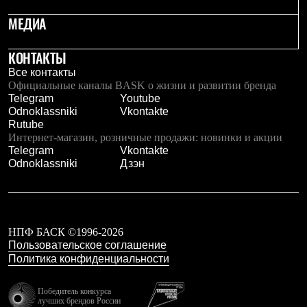
Брюки
Софтшелл одежда
МЕДИА
Куртки
Флисовая одежда
КОНТАКТЫ
Куртки
Брюки
Все контакты
Жилеты
Официальные каналы BASK о жизни и развитии бренда
Комбинезоны
Telegram
Youtube
Термобелье
Odnoklassniki
Vkontakte
Комплект термобелья
Rutube
Снаряжение
Интернет-магазин, розничные продажи: новинки и акции
Палатки и тенты
Telegram
Vkontakte
Палатки
Odnoklassniki
Дзэн
Тенты
Аксессуары для палаток
Рюкзаки
Экспедиционные
Легкоходные
НПФ БАСК ©1996-2026
Альпинистские
Пользовательское соглашение
Городские
Политика конфиденциальности
Аксессуары для рюкзаков
Спальные мешки
Пуховые
Победитель конкурса
лучших брендов России
Комбинированные