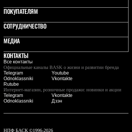
Тапочки
Чуни
ПОКУПАТЕЛЯМ
Уход за обувью
Аксессуары
Головные уборы
СОТРУДНИЧЕСТВО
Шапки
Балаклавы и маски
МЕДИА
Кепки и бейсболки
Повязки
Шарфы
КОНТАКТЫ
Панамы
Все контакты
Перчатки и рукавицы
Официальные каналы BASK о жизни и развитии бренда
Перчатки
Telegram
Youtube
Рукавицы
Odnoklassniki
Vkontakte
Носки
Rutube
Полезные аксессуары
Интернет-магазин, розничные продажи: новинки и акции
Брелки
Telegram
Vkontakte
Ремни
Odnoklassniki
Дзэн
Шевроны
Опушки
Термоковрики
Уход за одеждой
В Арктику
Коллекции
НПФ БАСК ©1996-2026