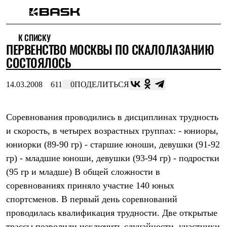
Каталог
К СПИСКУ
Интернет-магазин
ПЕРВЕНСТВО МОСКВЫ ПО СКАЛОЛАЗАНИЮ
Мужская одежда
Утепленная пухом
СОСТОЯЛОСЬ
Куртки
Брюки
14.03.2008
611
0
ПОДЕЛИТЬСЯ
Жилеты
Комбинезоны
Утепленная синтетикой
Куртки
Соревнования проводились в дисциплинах трудность
Брюки
и скорость, в четырех возрастных группах: - юниоры,
Штормовая одежда
юниорки (89-90 гр) - старшие юноши, девушки (91-92
Куртки
Брюки
гр) - младшие юноши, девушки (93-94 гр) - подростки
Софтшелл одежда
(95 гр и младше) В общей сложности в
Куртки
Брюки
соревнованиях приняло участие 140 юных
Флисовая одежда
спортсменов. В первый день соревнований
Куртки
Брюки
проводилась квалификация трудности. Две открытые
Жилеты
трассы позволили исключить случайности, участники