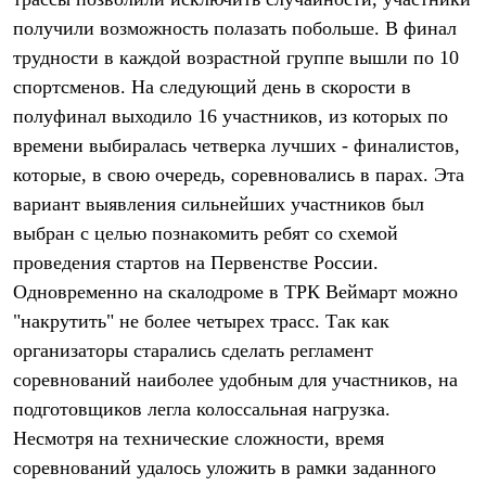
Термобелье
получили возможность полазать побольше. В финал
Теплое термобелье
Среднее термобелье
трудности в каждой возрастной группе вышли по 10
Легкое термобелье
спортсменов. На следующий день в скорости в
Лёгкая одежда
Футболки
полуфинал выходило 16 участников, из которых по
Рубашки
времени выбиралась четверка лучших - финалистов,
Толстовки
Брюки
которые, в свою очередь, соревновались в парах. Эта
Шорты
вариант выявления сильнейших участников был
Женская одежда
выбран с целью познакомить ребят со схемой
Утепленная пухом
Куртки
проведения стартов на Первенстве России.
Брюки
Одновременно на скалодроме в ТРК Веймарт можно
Жилеты
Утепленная синтетикой
"накрутить" не более четырех трасс. Так как
Куртки
организаторы старались сделать регламент
Брюки
соревнований наиболее удобным для участников, на
Штормовая одежда
Куртки
подготовщиков легла колоссальная нагрузка.
Софтшелл одежда
Несмотря на технические сложности, время
Куртки
Брюки
соревнований удалось уложить в рамки заданного
Лёгкая одежда