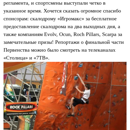
регламента, и спортсмены выступали четко в
Рубашки
Футболки
указанное время. Хочется сказать огромное спасибо
Толстовки
спонсорам: скалодрому «Игромакс» за бесплатное
Брюки
предоставление скалодрома на два выходных дня, а
Термобелье
Теплое термобелье
также компаниям Evolv, Ocun, Roch Pillars, Scarpa за
Среднее термобелье
замечательные призы! Репортажи о финальной части
Легкое термобелье
Флисовая одежда
Первенства можно было смотреть на телеканалах
Куртки
«Столица» и «7ТВ».
Брюки
Детская одежда
Утепленная пухом
Комбинезоны
Куртки
Брюки
Утепленная синтетикой
Комбинезоны
Куртки
Брюки
Лёгкая одежда
Футболки
Толстовки